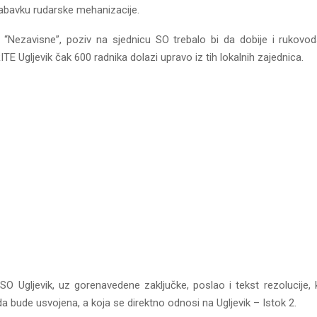
nabavku rudarske mehanizacije.
“Nezavisne”, poziv na sjednicu SO trebalo bi da dobije i rukovodst
RITE Ugljevik čak 600 radnika dolazi upravo iz tih lokalnih zajednica.
 SO Ugljevik, uz gorenavedene zaključke, poslao i tekst rezolucije,
a bude usvojena, a koja se direktno odnosi na Ugljevik – Istok 2.