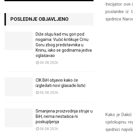
Inicijator ov
poslanike iz I
sjednice Naro
POSLEDNJE OBJAVLJENO
Diže oluju kad mu gori pod
nogama: Vučić kritikuje Crnu
Goru zbog predstavnika u
Kninu, iako se godinama jedva
oglašavao
06.08.2026
CIK BiH objavio kako će
izgledati novi glasački listić
06.08.2026
Smanjena proizvodnja struje u
Kako je Dakić 
BiH, nema nestašica ni
cjelokupnu re
poskupljenja
sjednici najvi
06.08.2026