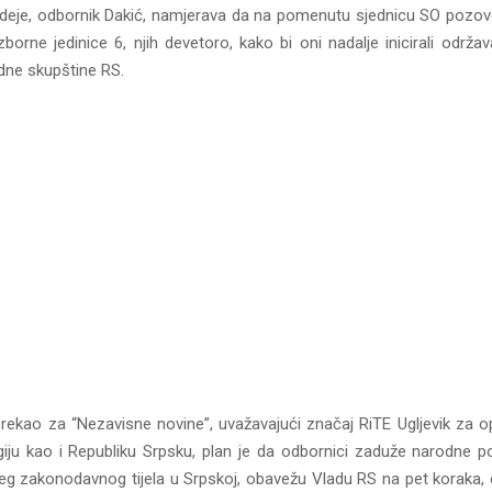
e ideje, odbornik Dakić, namjerava da na pomenutu sjednicu SO pozo
zborne jedinice 6, njih devetoro, kako bi oni nadalje inicirali održ
dne skupštine RS.
rekao za “Nezavisne novine”, uvažavajući značaj RiTE Ugljevik za op
giju kao i Republiku Srpsku, plan je da odbornici zaduže narodne p
šeg zakonodavnog tijela u Srpskoj, obavežu Vladu RS na pet koraka, o