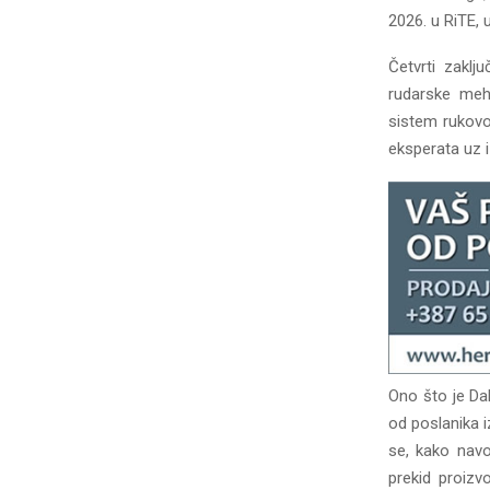
2026. u RiTE, 
Četvrti zakl
rudarske meha
sistem rukovo
eksperata uz 
Ono što je Da
od poslanika i
se, kako navo
prekid proizv