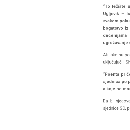
“To ležište u
Ugljevik – I
svakom pokuša
bogatstvo iz 
decenijama 
ugrožavanje o
Ali, iako su po
uključujući i 
“Poenta priče
sjednica po p
a koje ne mo
Da bi njegov
sjednice SO, 