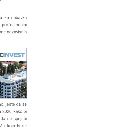
.
va za nabavku
 profesionalni
ane nezavisnih
o, jeste da se
a 2026. kako bi
da se spriječi
M i koja bi se