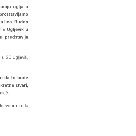
taciju uglja u
protstavljamo
ka lica. Rudno
iTE Ugljevik u
 predstavlja
e u SO Ugljevik,
čin da to bude
kretne stvari,
akić.
 dnevnom redu