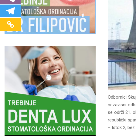
Odbornici Skupš
nezavisni odbo
se održi 21. o
republički spa
– Istok 2, bez