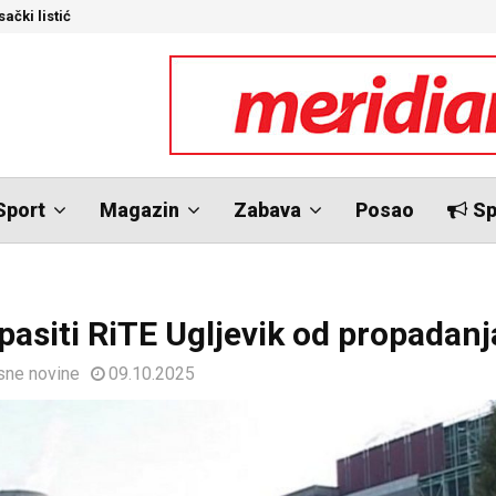
ački listić
S
Sport
Magazin
Zabava
Posao
Sp
pasiti RiTE Ugljevik od propadanj
sne novine
09.10.2025