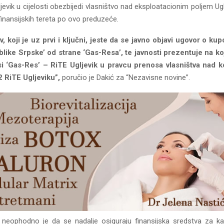
jevik u cijelosti obezbijedi vlasništvo nad eksploatacionim poljem Ugl
inansijskih tereta po ovo preduzeće.
v, koji je uz prvi i ključni, jeste da se javno objavi ugovor o ku
ike Srpske’ od strane ‘Gas-Resa’, te javnosti prezentuje na ko
si ‘Gas-Res’ – RiTE Ugljevik u pravcu prenosa vlasništva nad 
 2 RiTE Ugljeviku”,
poručio je Dakić za “Nezavisne novine”.
neophodno je da se nadalje osiguraju finansijska sredstva za ka