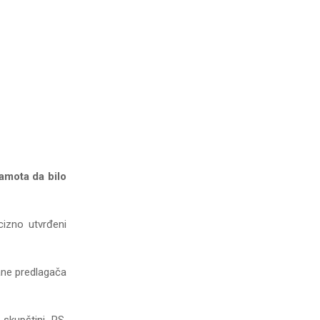
ramota da bilo
cizno utvrđeni
rane predlagača
skupštini RS.