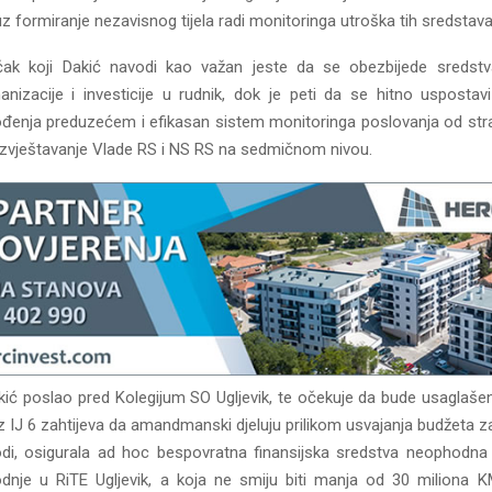
uz formiranje nezavisnog tijela radi monitoringa utroška tih sredstava
jučak koji Dakić navodi kao važan jeste da se obezbijede sredst
nizacije i investicije u rudnik, dok je peti da se hitno uspostavi
đenja preduzećem i efikasan sistem monitoringa poslovanja od str
izvještavanje Vlade RS i NS RS na sedmičnom nivou.
kić poslao pred Kolegijum SO Ugljevik, te očekuje da bude usaglašen
z IJ 6 zahtijeva da amandmanski djeluju prilikom usvajanja budžeta z
di, osigurala ad hoc bespovratna finansijska sredstva neophodna 
odnje u RiTE Ugljevik, a koja ne smiju biti manja od 30 miliona K