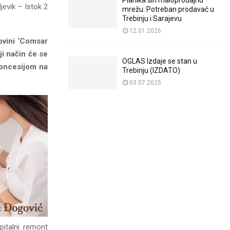
Planika širi maloprodajnu
jevik – Istok 2
mrežu: Potreban prodavač u
Trebinju i Sarajevu
12.01.2026
povini ‘Comsar
ji način će se
OGLAS Izdaje se stan u
koncesijom na
Trebinju (IZDATO)
03.07.2025
pitalni remont