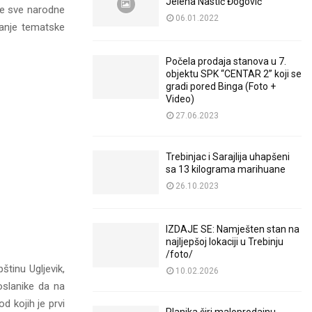
Jelena Nastić Đogović
ve sve narodne
06.01.2022
avanje tematske
Počela prodaja stanova u 7.
objektu SPK “CENTAR 2” koji se
gradi pored Binga (Foto +
Video)
27.06.2023
Trebinjac i Sarajlija uhapšeni
sa 13 kilograma marihuane
26.10.2023
IZDAJE SE: Namješten stan na
najljepšoj lokaciji u Trebinju
/foto/
štinu Ugljevik,
10.02.2026
oslanike da na
d kojih je prvi