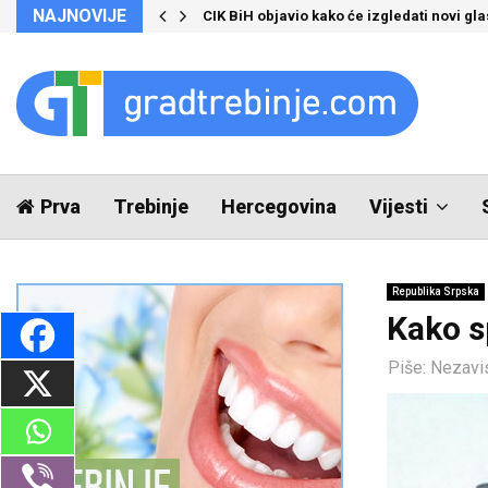
NAJNOVIJE
CIK BiH objavio kako će izgledati novi glas
Prva
Trebinje
Hercegovina
Vijesti
Republika Srpska
Kako s
Piše:
Nezavi