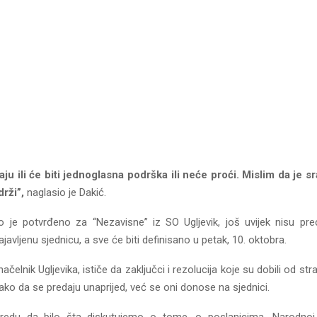
ju ili će biti jednoglasna podrška ili neće proći. Mislim da je s
drži”,
naglasio je Dakić.
 je potvrđeno za “Nezavisne” iz SO Ugljevik, još uvijek nisu pre
ajavljenu sjednicu, a sve će biti definisano u petak, 10. oktobra.
načelnik Ugljevika, ističe da zaključci i rezolucija koje su dobili od st
ko da se predaju unaprijed, već se oni donose na sjednici.
 redu da bilo šta diskutujemo o tome, o poslanicima, Narodnoj 