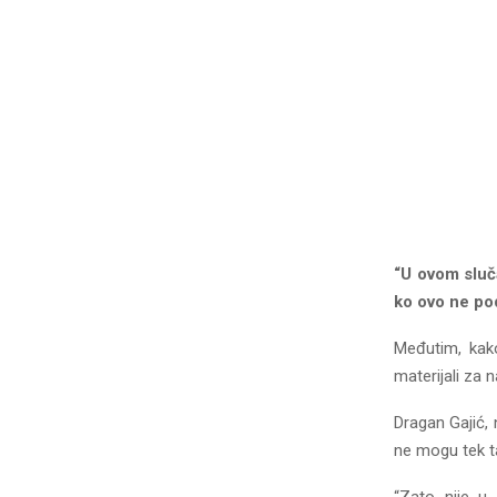
“U ovom sluča
ko ovo ne po
Međutim, kako
materijali za n
Dragan Gajić, 
ne mogu tek ta
“Zato nije u