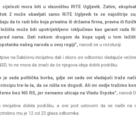
 cijelosti mora biti u vlasništvu RITE Ugljevik. Zatim, eksploa
stok 2 može obavljati samo RiTE Ugljevik te se najoštrije su
ju da to radi bilo koja privatna ili državna firma, pravna ili fizič
ležišta može biti upotrijebljeno isključivao kao garant rada R
pred nama. Dati nekom drugom da kopa ugalj u tom ležištu
pstanka našeg naroda u ovoj regiji”,
navodi se u rezoluciji.
tpise na Dakićevu inicijativu dali i skoro svi odbornici vladajuće većin
SNSD, to ne mora da znači da će njegova ideja dobiti podršku.
 je sada politička borba, gdje svi sada ovi vladajući traže na
rincipu tra-la-la, da se ništa ne dogodi. Ali mi ovdje tražimo kon
žemo bez NS RS, jer nemamo uticaja na Vladu Srpske”,
navodi D
a inicijativa dobila podršku, a sve pod uslovom da se nađe na
potrebno mu je 12 od 23 glasa odbornika.