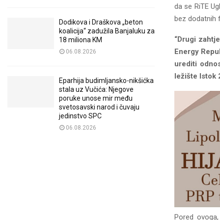
da se RiTE Ugl
bez dodatnih f
Dodikova i Draškova „beton
koalicija“ zadužila Banjaluku za
“Drugi zahtje
18 miliona KM
Energy Republ
06.08.2026
urediti odno
ležište Istok
Eparhija budimljansko-nikšićka
stala uz Vučića: Njegove
poruke unose mir među
svetosavski narod i čuvaju
jedinstvo SPC
06.08.2026
Pored ovoga, 