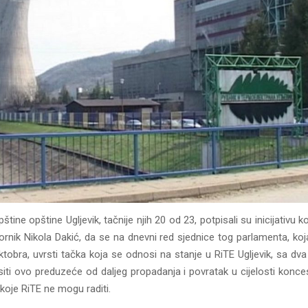
tine opštine Ugljevik, tačnije njih 20 od 23, potpisali su inicijativu k
rnik Nikola Dakić, da se na dnevni red sjednice tog parlamenta, koj
ktobra, uvrsti tačka koja se odnosi na stanje u RiTE Ugljevik, sa dva
siti ovo preduzeće od daljeg propadanja i povratak u cijelosti konces
 koje RiTE ne mogu raditi.