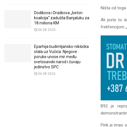
Ništa od toga 
Dodikova i Draškova „beton
koalicija“ zadužila Banjaluku za
Ali jeste to 
18 miliona KM
frekfencijom „
06.08.2026
Eparhija budimljansko-nikšićka
stala uz Vučića: Njegove
poruke unose mir među
svetosavski narod i čuvaju
jedinstvo SPC
06.08.2026
B92 je repri
demonstrantima
Pink je imao 