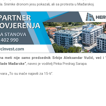
šla. Snimke dronom jesu pokazali, ali sa protesta u Mađarskoj.
, na meti nije samo predsednik Srbije Aleksandar Vučić, već i 
Vlade Mađarske“
, naveo je voditelj Pinka Predrag Sarapa.
ra „To su inače najavili za 15-ti“.