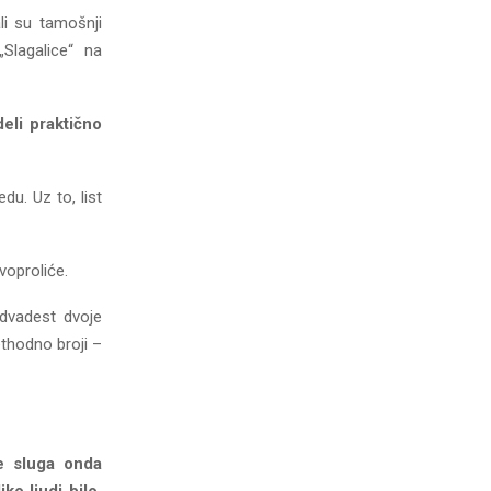
li su tamošnji
„Slagalice“ na
deli praktično
u. Uz to, list
rvoproliće.
dvadest dvoje
ethodno broji –
ke sluga onda