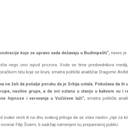
nstracije koje se upravo sada dešavaju u Budimpešti“,
naveo je 
ešta nego ono ispod prozora. Vode se time predsednikovi mediji
račkom telu koje se kruni, smatra politički analitičar Dragomir Anđel
ma ne želi da pošalje poruku da je Srbija ustala. Pokušava da ih 
upe, nasilne grupe, a da oni ostanu u stanju u kakvom su i ran
ne hipnoze i verovanja u Vučićeve laži“,
smatra politički anali
 svake vesti ili na dnu svakog priloga da se stavi naslov „nije za kri
 novinar Filip Švarm, ti sadržaji namenjeni su prepariranoj publici.