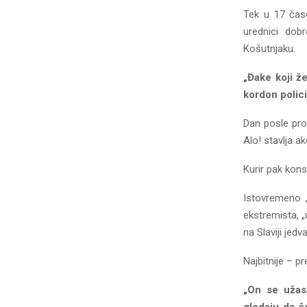
Tek u 17 časo
urednici dobr
Košutnjaku.
„Đake koji že
kordon polici
Dan posle pro
Alo! stavlja a
Kurir pak konst
Istovremeno 
ekstremista, „
na Slaviji jedv
Najbitnije – p
„On se užasa