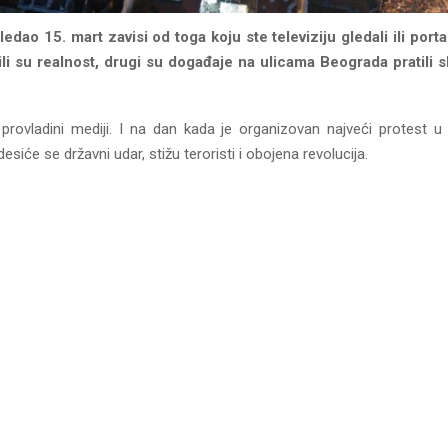
edao 15. mart zavisi od toga koju ste televiziju gledali ili portal
ili su realnost, drugi su događaje na ulicama Beograda pratili
provladini mediji. I na dan kada je organizovan najveći protest u i
desiće se državni udar, stižu teroristi i obojena revolucija.