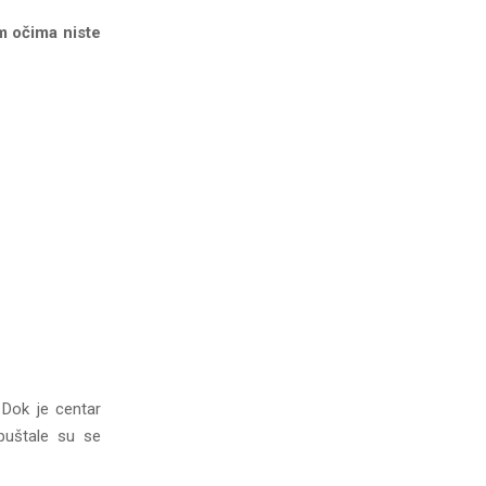
im očima niste
 Dok je centar
 puštale su se