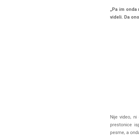
„Pa im onda m
videli. Da ono
Nije video, n
prestonice is
pesme, a onda 