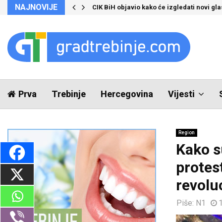
NAJNOVIJE
CIK BiH objavio kako će izgledati novi glas
Prva
Trebinje
Hercegovina
Vijesti
Region
Kako su
protest
revolu
Piše:
N1