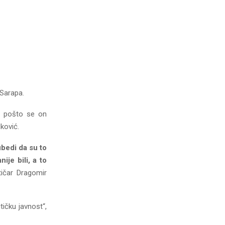
Sarapa.
, pošto se on
ković.
ubedi da su to
ije bili, a to
tičar Dragomir
tičku javnost“,