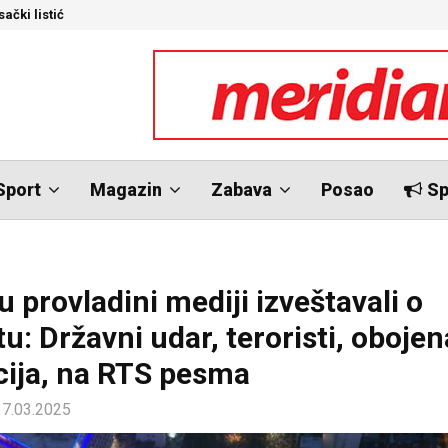
ački listić
S
Sport
Magazin
Zabava
Posao
Sp
 provladini mediji izveštavali o
u: Državni udar, teroristi, obojen
cija, na RTS pesma
17.03.2025