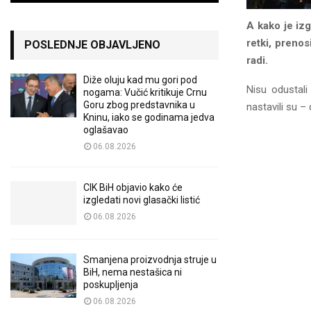
A kako je izgl
retki, prenos
POSLEDNJE OBJAVLJENO
radi.
Diže oluju kad mu gori pod
Nisu odustali 
nogama: Vučić kritikuje Crnu
Goru zbog predstavnika u
nastavili su – 
Kninu, iako se godinama jedva
oglašavao
06.08.2026
CIK BiH objavio kako će
izgledati novi glasački listić
06.08.2026
Smanjena proizvodnja struje u
BiH, nema nestašica ni
poskupljenja
06.08.2026