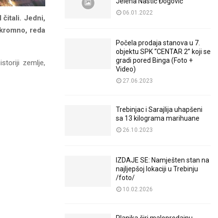
Jelena Nastić Đogović
06.01.2022
 čitali. Jedni,
 skromno, reda
Počela prodaja stanova u 7.
objektu SPK “CENTAR 2” koji se
gradi pored Binga (Foto +
storiji zemlje,
Video)
27.06.2023
Trebinjac i Sarajlija uhapšeni
sa 13 kilograma marihuane
26.10.2023
IZDAJE SE: Namješten stan na
najljepšoj lokaciji u Trebinju
/foto/
10.02.2026