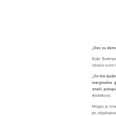
„Ovo su demo
Bolje Budimp
obraća svom bi
„On tim ljudi
marginalne gr
znači potupu
Anđelković.
Mogao je iznad
jer, objašnjava