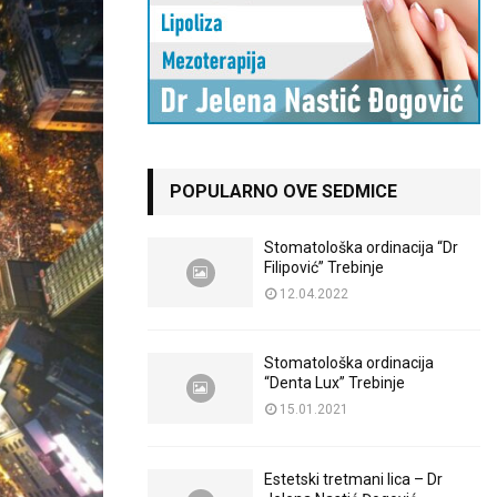
POPULARNO OVE SEDMICE
Stomatološka ordinacija “Dr
Filipović” Trebinje
12.04.2022
Stomatološka ordinacija
“Denta Lux” Trebinje
15.01.2021
Estetski tretmani lica – Dr