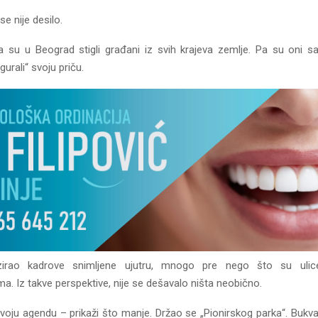
se nije desilo.
da su u Beograd stigli građani iz svih krajeva zemlje. Pa su oni 
gurali“ svoju priču.
zirao kadrove snimljene ujutru, mnogo pre nego što su ulice
. Iz takve perspektive, nije se dešavalo ništa neobično.
svoju agendu – prikaži što manje. Držao se „Pionirskog parka“. Bukva