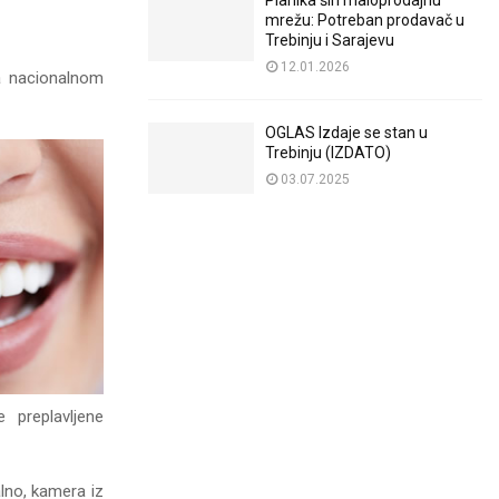
Planika širi maloprodajnu
mrežu: Potreban prodavač u
Trebinju i Sarajevu
12.01.2026
sa nacionalnom
OGLAS Izdaje se stan u
Trebinju (IZDATO)
03.07.2025
 preplavljene
lno, kamera iz