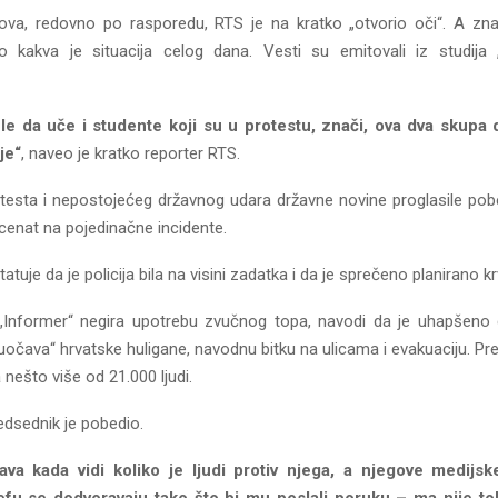
va, redovno po rasporedu, RTS je na kratko „otvorio oči“. A zna
o kakva je situacija celog dana. Vesti su emitovali iz studija 
le da uče i studente koji su u protestu, znači, ova dva skupa 
je“
, naveo je kratko reporter RTS.
testa i nepostojećeg državnog udara državne novine proglasile pobed
kcenat na pojedinačne incidente.
atuje da je policija bila na visini zadatka i da je sprečeno planirano k
„Informer“ negira upotrebu zvučnog topa, navodi da je uhapšeno 
uočava“ hrvatske huligane, navodnu bitku na ulicama i evakuaciju. Pr
a nešto više od 21.000 ljudi.
redsednik je pobedio.
va kada vidi koliko je ljudi protiv njega, a njegove medijs