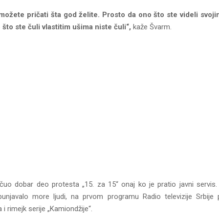
ožete pričati šta god želite. Prosto da ono što ste videli svoj
 što ste čuli vlastitim ušima niste čuli“,
kaže Švarm.
i čuo dobar deo protesta „15. za 15“ onaj ko je pratio javni servis.
punjavalo more ljudi, na prvom programu Radio televizije Srbije
i rimejk serije „Kamiondžije“.