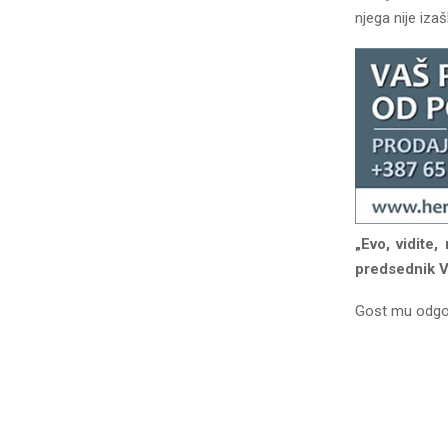
njega nije iza
„Evo, vidite
predsednik 
Gost mu odgova