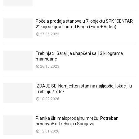
Počela prodaja stanova u 7. objektu SPK “CENTAR
2” koji se gradi pored Binga (Foto + Video)
27.06.2023
Trebinjac i Sarajlija uhapšeni sa 13 kilograma
marihuane
26.10.2023
IZDAJE SE: Namješten stan na najljepšoj lokaciji u
Trebinju /foto/
10.02.2026
Planika širi maloprodajnu mrežu: Potreban
prodavač u Trebinju i Sarajevu
12.01.2026