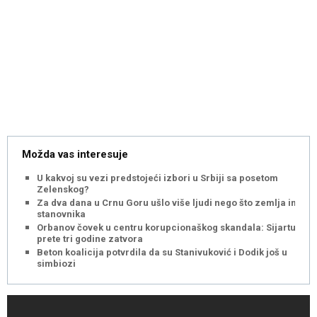
Možda vas interesuje
U kakvoj su vezi predstojeći izbori u Srbiji sa posetom
Zelenskog?
Za dva dana u Crnu Goru ušlo više ljudi nego što zemlja ima
stanovnika
Orbanov čovek u centru korupcionaškog skandala: Sijartu
prete tri godine zatvora
Beton koalicija potvrdila da su Stanivuković i Dodik još u
simbiozi