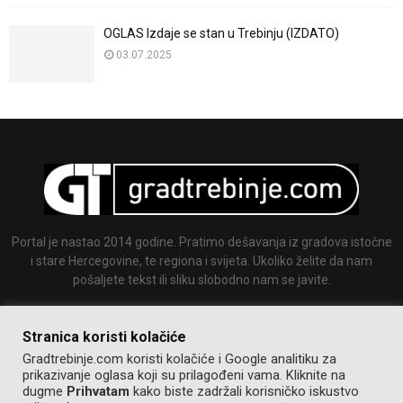
OGLAS Izdaje se stan u Trebinju (IZDATO)
03.07.2025
Portal je nastao 2014 godine. Pratimo dešavanja iz gradova istočne
i stare Hercegovine, te regiona i svijeta. Ukoliko želite da nam
pošaljete tekst ili sliku slobodno nam se javite.
Email:
info@gradtrebinje.com
Stranica koristi kolačiće
Gradtrebinje.com koristi kolačiće i Google analitiku za
prikazivanje oglasa koji su prilagođeni vama. Kliknite na
dugme
Prihvatam
kako biste zadržali korisničko iskustvo