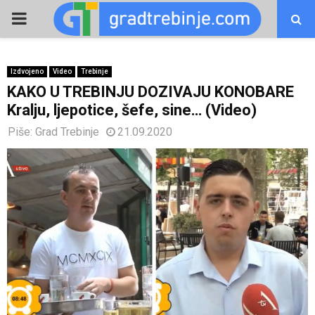
PRIMARY
MENU
Izdvojeno
Video
Trebinje
KAKO U TREBINJU DOZIVAJU KONOBARE
Kralju, ljepotice, šefe, sine… (Video)
Piše:
Grad Trebinje
21.09.2020