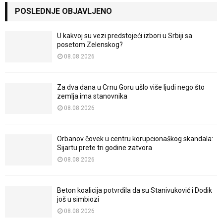
POSLEDNJE OBJAVLJENO
U kakvoj su vezi predstojeći izbori u Srbiji sa
posetom Zelenskog?
08.08.2026
Za dva dana u Crnu Goru ušlo više ljudi nego što
zemlja ima stanovnika
08.08.2026
Orbanov čovek u centru korupcionaškog skandala:
Sijartu prete tri godine zatvora
08.08.2026
Beton koalicija potvrdila da su Stanivuković i Dodik
još u simbiozi
08.08.2026