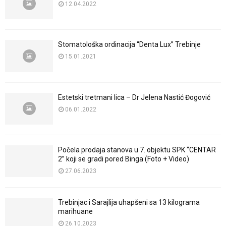
12.04.2022
Stomatološka ordinacija “Denta Lux” Trebinje
15.01.2021
Estetski tretmani lica – Dr Jelena Nastić Đogović
06.01.2022
Počela prodaja stanova u 7. objektu SPK “CENTAR
2” koji se gradi pored Binga (Foto + Video)
27.06.2023
Trebinjac i Sarajlija uhapšeni sa 13 kilograma
marihuane
26.10.2023