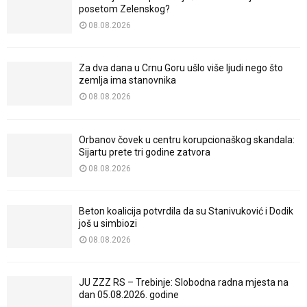
posetom Zelenskog?
08.08.2026
Za dva dana u Crnu Goru ušlo više ljudi nego što
zemlja ima stanovnika
08.08.2026
Orbanov čovek u centru korupcionaškog skandala:
Sijartu prete tri godine zatvora
08.08.2026
Beton koalicija potvrdila da su Stanivuković i Dodik
još u simbiozi
08.08.2026
JU ZZZ RS – Trebinje: Slobodna radna mjesta na
dan 05.08.2026. godine