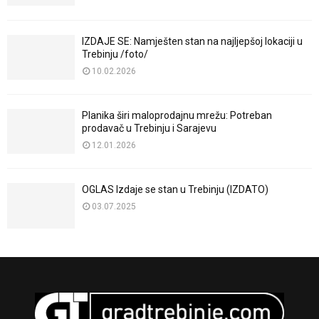
IZDAJE SE: Namješten stan na najljepšoj lokaciji u
Trebinju /foto/
10.02.2026
Planika širi maloprodajnu mrežu: Potreban
prodavač u Trebinju i Sarajevu
12.01.2026
OGLAS Izdaje se stan u Trebinju (IZDATO)
03.07.2025