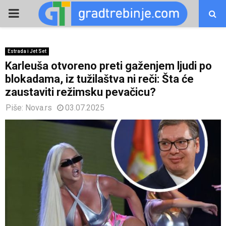
PRIMARY
MENU
Estrada i Jet Set
Karleuša otvoreno preti gaženjem ljudi po
blokadama, iz tužilaštva ni reči: Šta će
zaustaviti režimsku pevačicu?
Piše:
Nova.rs
03.07.2025