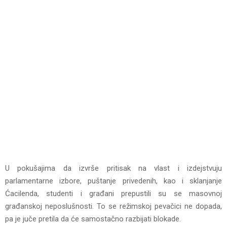
U pokušajima da izvrše pritisak na vlast i izdejstvuju
parlamentarne izbore, puštanje privedenih, kao i sklanjanje
Ćacilenda, studenti i građani prepustili su se masovnoj
građanskoj neposlušnosti. To se režimskoj pevačici ne dopada,
pa je juče pretila da će samostačno razbijati blokade.