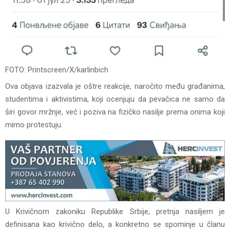
FOTO: Printscreen/X/karlinbich
Ova objava izazvala je oštre reakcije, naročito među građanima,
studentima i aktivistima, koji ocenjuju da pevačica ne samo da
širi govor mržnje, već i poziva na fizičko nasilje prema onima koji
mirno protestuju.
U Krivičnom zakoniku Republike Srbije, pretnja nasiljem je
definisana kao krivično delo, a konkretno se spominje u članu