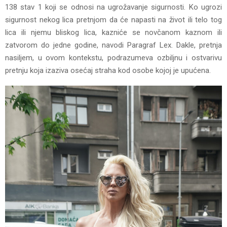
138 stav 1 koji se odnosi na ugrožavanje sigurnosti. Ko ugrozi
sigurnost nekog lica pretnjom da će napasti na život ili telo tog
lica ili njemu bliskog lica, kazniće se novčanom kaznom ili
zatvorom do jedne godine, navodi Paragraf Lex. Dakle, pretnja
nasiljem, u ovom kontekstu, podrazumeva ozbiljnu i ostvarivu
pretnju koja izaziva osećaj straha kod osobe kojoj je upućena.