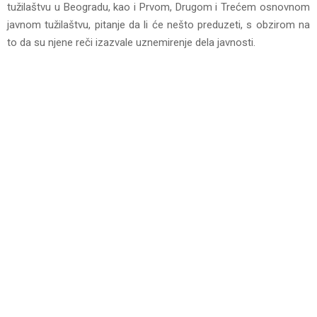
tužilaštvu u Beogradu, kao i Prvom, Drugom i Trećem osnovnom
javnom tužilaštvu, pitanje da li će nešto preduzeti, s obzirom na
to da su njene reči izazvale uznemirenje dela javnosti.