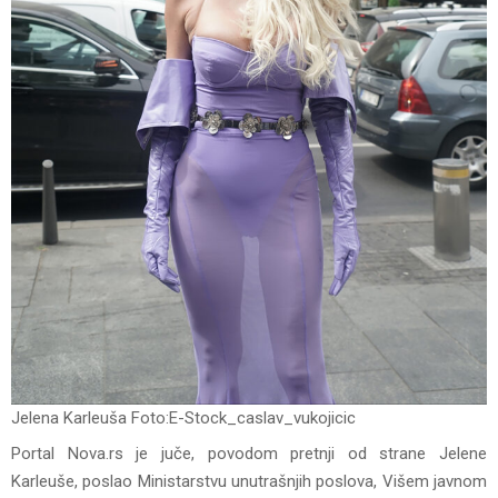
Jelena Karleuša Foto:E-Stock_caslav_vukojicic
Portal Nova.rs je juče, povodom pretnji od strane Jelene
Karleuše, poslao Ministarstvu unutrašnjih poslova, Višem javnom