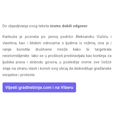
Do objavljivanja ovog teksta
nismo dobili odgovor
.
Karleuša je poznata po javnoj podršci Aleksandru Vučiću i
vlastima, kao i bliskim odnosima s ljudima iz režima, ona je i
ranije koristila društvene mreže kako bi targetirala
neistomišljenike. Iako se u prošlosti predstavljala kao borkinja za
ljudska prava i slobodu govora, u poslednje vreme sve češće
staje na stranu vlasti i koristi svoj uticaj da diskredituje građanske
inicijative i proteste.