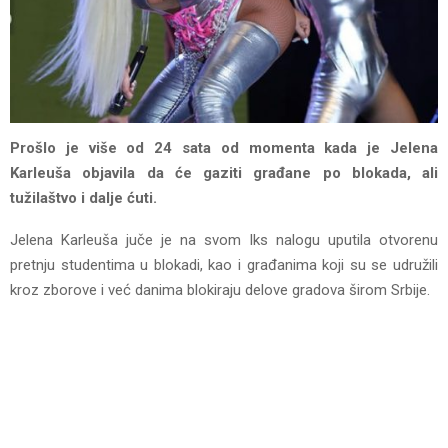
Prošlo je više od 24 sata od momenta kada je Jelena
Karleuša objavila da će gaziti građane po blokada, ali
tužilaštvo i dalje ćuti.
Jelena Karleuša juče je na svom Iks nalogu uputila otvorenu
pretnju studentima u blokadi, kao i građanima koji su se udružili
kroz zborove i već danima blokiraju delove gradova širom Srbije.