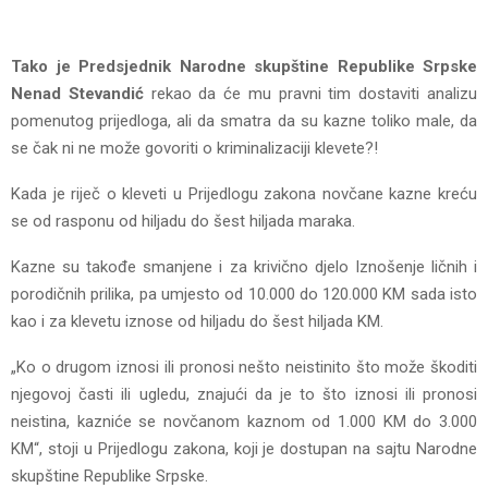
Tako je Predsjednik Narodne skupštine Republike Srpske
Nenad Stevandić
rekao da će mu pravni tim dostaviti analizu
pomenutog prijedloga, ali da smatra da su kazne toliko male, da
se čak ni ne može govoriti o kriminalizaciji klevete?!
Kada je riječ o kleveti u Prijedlogu zakona novčane kazne kreću
se od rasponu od hiljadu do šest hiljada maraka.
Kazne su takođe smanjene i za krivično djelo Iznošenje ličnih i
porodičnih prilika, pa umjesto od 10.000 do 120.000 KM sada isto
kao i za klevetu iznose od hiljadu do šest hiljada KM.
„Ko o drugom iznosi ili pronosi nešto neistinito što može škoditi
njegovoj časti ili ugledu, znajući da je to što iznosi ili pronosi
neistina, kazniće se novčanom kaznom od 1.000 KM do 3.000
KM“, stoji u Prijedlogu zakona, koji je dostupan na sajtu Narodne
skupštine Republike Srpske.