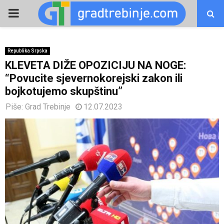
PRIMARY
MENU
Republika Srpska
KLEVETA DIŽE OPOZICIJU NA NOGE:
“Povucite sjevernokorejski zakon ili
bojkotujemo skupštinu”
Piše:
Grad Trebinje
12.07.2023