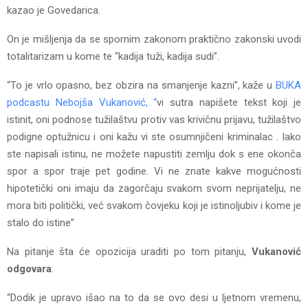
kazao je Govedarica.
On je mišljenja da se spornim zakonom praktično zakonski uvodi
totalitarizam u kome te “kadija tuži, kadija sudi”.
“To je vrlo opasno, bez obzira na smanjenje kazni”, kaže u
BUKA
podcastu Nebojša Vukanović, “
vi sutra napišete tekst koji je
istinit, oni podnose tužilaštvu protiv vas krivičnu prijavu, tužilaštvo
podigne optužnicu i oni kažu vi ste osumnjičeni kriminalac . Iako
ste napisali istinu, ne možete napustiti zemlju dok s ene okonča
spor a spor traje pet godine. Vi ne znate kakve mogućnosti
hipotetički oni imaju da zagorčaju svakom svom neprijatelju, ne
mora biti politički, već svakom čovjeku koji je istinoljubiv i kome je
stalo do istine”
Na pitanje šta će opozicija uraditi po tom pitanju,
Vukanović
odgovara
:
“Dodik je upravo išao na to da se ovo desi u ljetnom vremenu,