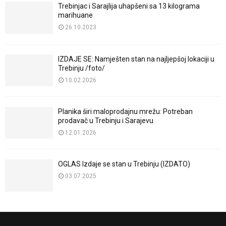
Trebinjac i Sarajlija uhapšeni sa 13 kilograma
marihuane
26.10.2023
IZDAJE SE: Namješten stan na najljepšoj lokaciji u
Trebinju /foto/
10.02.2026
Planika širi maloprodajnu mrežu: Potreban
prodavač u Trebinju i Sarajevu
12.01.2026
OGLAS Izdaje se stan u Trebinju (IZDATO)
03.07.2025