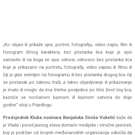
„Ko objavi ili prikaže spis, portret, fotografiju, video-zapis, film ili
fonogram ličnog karaktera, bez pristanka lica koje je spis
sastavilo ili na koga se spis odnosi, odnosno bez pristanka lica
koje je prikazano na portretu, fotografiji, video-zapisu ili filmu ili
čiji je glas snimljen na fonogramu ili bez pristanka drugog lica čiji
se pristanak po zakonu traži, a takvo objavljivanje ili prikazivanje
je imalo ili moglo da ima štetne posljedice po lični život tog lica,
kazniće se novčanom kaznom ili kaznom zatvora do dvije
godine“ stoji u Prijedlogu
Predsjednik Kluba novinara Banjaluka Siniša Vukelić
kaže da
je Vlada i pored jasnog stava domaće medijske i stručne javnosti,
koji je podržan od brojnih međunarodnih organizacija odlučila da