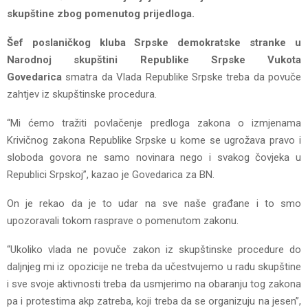
skupštine zbog pomenutog prijedloga.
Šef poslaničkog kluba Srpske demokratske stranke u
Narodnoj skupštini Republike Srpske Vukota
Govedarica
smatra da Vlada Republike Srpske treba da povuče
zahtjev iz skupštinske procedura.
“Mi ćemo tražiti povlačenje predloga zakona o izmjenama
Krivičnog zakona Republike Srpske u kome se ugrožava pravo i
sloboda govora ne samo novinara nego i svakog čovjeka u
Republici Srpskoj”, kazao je Govedarica za BN.
On je rekao da je to udar na sve naše građane i to smo
upozoravali tokom rasprave o pomenutom zakonu.
“Ukoliko vlada ne povuče zakon iz skupštinske procedure do
daljnjeg mi iz opozicije ne treba da učestvujemo u radu skupštine
i sve svoje aktivnosti treba da usmjerimo na obaranju tog zakona
pa i protestima akp zatreba, koji treba da se organizuju na jesen”,