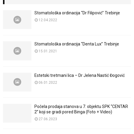
Stomatološka ordinacija “Dr Filipović” Trebinje
12.04.2022
Stomatološka ordinacija “Denta Lux” Trebinje
15.01.2021
Estetski tretmani lica – Dr Jelena Nastić Đogović
06.01.2022
Počela prodaja stanova u 7. objektu SPK “CENTAR
2” koji se gradi pored Binga (Foto + Video)
27.06.2023