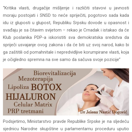
“Kritika vlasti, drugačije mišljenje i različiti stavovi u javnosti
moraju postojati i SNSD to neće spriječiti, pogotovo sada kada
idu iz gluposti u glupost, Republiku Srpsku dovode u opasnost i
svađaju je sa čitavim svijetom – rekao je Crnadak i istakao da će
Klub poslanika PDP-a iskoristiti sva demokratska sredstva da
spriječi usvajanje ovog zakona i da će biti uz svoj narod, kako bi
ga zaštitili od pomahnitale i nepredvidljive korumpirane vlasti, koja
je očigledno spremna na sve samo da sačuva svoje pozicije”
Podsjetimo, Ministarstvo pravde Republike Srpske je na sljedeću
sjednicu Narodne skupštine u parlamentarnu proceduru uputio