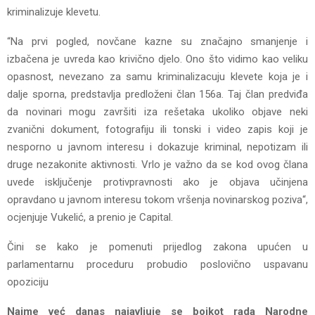
kriminalizuje klevetu.
“Na prvi pogled, novčane kazne su značajno smanjenje i
izbačena je uvreda kao krivično djelo. Ono što vidimo kao veliku
opasnost, nevezano za samu kriminalizacuju klevete koja je i
dalje sporna, predstavlja predloženi član 156a. Taj član predviđa
da novinari mogu završiti iza rešetaka ukoliko objave neki
zvanični dokument, fotografiju ili tonski i video zapis koji je
nesporno u javnom interesu i dokazuje kriminal, nepotizam ili
druge nezakonite aktivnosti. Vrlo je važno da se kod ovog člana
uvede isključenje protivpravnosti ako je objava učinjena
opravdano u javnom interesu tokom vršenja novinarskog poziva“,
ocjenjuje Vukelić, a prenio je Capital.
Čini se kako je pomenuti prijedlog zakona upućen u
parlamentarnu proceduru probudio poslovično uspavanu
opoziciju
Naime već danas najavljuje se bojkot rada Narodne