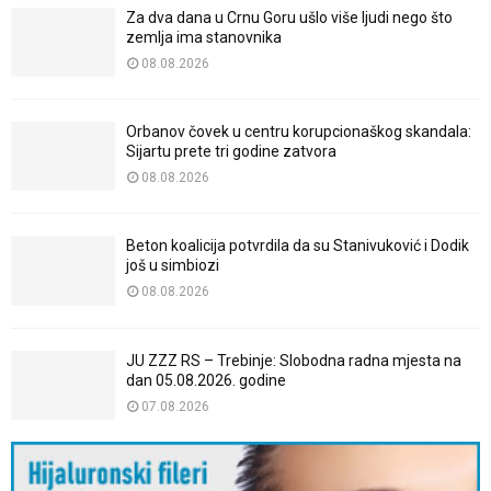
Za dva dana u Crnu Goru ušlo više ljudi nego što
zemlja ima stanovnika
08.08.2026
Orbanov čovek u centru korupcionaškog skandala:
Sijartu prete tri godine zatvora
08.08.2026
Beton koalicija potvrdila da su Stanivuković i Dodik
još u simbiozi
08.08.2026
JU ZZZ RS – Trebinje: Slobodna radna mjesta na
dan 05.08.2026. godine
07.08.2026