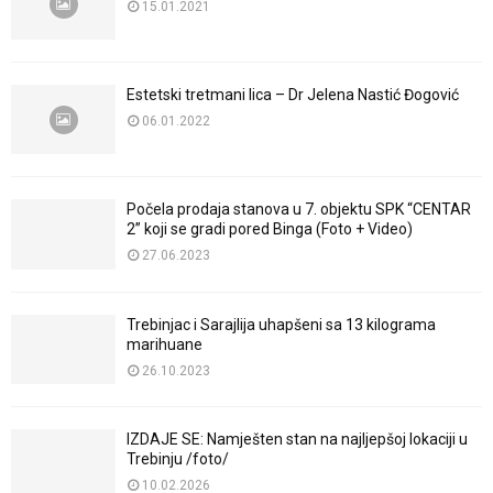
15.01.2021
Estetski tretmani lica – Dr Jelena Nastić Đogović
06.01.2022
Počela prodaja stanova u 7. objektu SPK “CENTAR
2” koji se gradi pored Binga (Foto + Video)
27.06.2023
Trebinjac i Sarajlija uhapšeni sa 13 kilograma
marihuane
26.10.2023
IZDAJE SE: Namješten stan na najljepšoj lokaciji u
Trebinju /foto/
10.02.2026