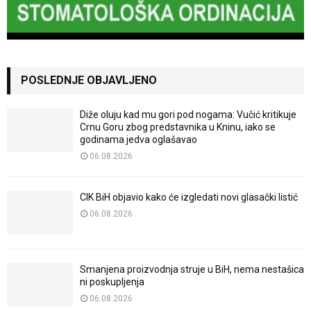
POSLEDNJE OBJAVLJENO
Diže oluju kad mu gori pod nogama: Vučić kritikuje
Crnu Goru zbog predstavnika u Kninu, iako se
godinama jedva oglašavao
06.08.2026
CIK BiH objavio kako će izgledati novi glasački listić
06.08.2026
Smanjena proizvodnja struje u BiH, nema nestašica
ni poskupljenja
06.08.2026