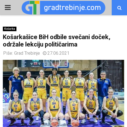
PRIMARY
MENU
Košarka
Košarkašice BiH odbile svečani doček,
održale lekciju političarima
Piše:
Grad Trebinje
27.06.2021