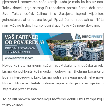
pjesmom i zastavama naše zemlje, kada je malo ko bio uz nas.
Takav doček, prije samog Eurobasketa, pamtit ćemo dok smo
žive. Takav doček želimo i u Sarajevu, ispred Vijećnice,
jednostavan, ali emotivno bogat. Pjevat ćemo i radovati se. Ništa
nam više ne treba. Imamo jedni druge, to je više nego dovoljno.
Novac koji ste namijenili našem spektakularnom dočeku željele
bismo da poklonite košarkaškim klubovima i školama košarke u
Bosni i Hercegovini, kako bismo sutra svi skupa mogli neke nove
klince i klinceze gledati u dresu reprezentacije na evropskim i
svjetskim prvenstvima.
To će biti najveća nagrada koju možemo dobiti, i mi i zemlja koju
toliko volimo!