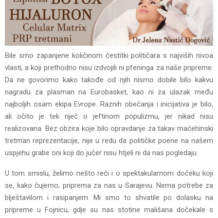
Bile smo zapanjene količinom čestitki političara s najviših nivoa
vlasti, a koji prethodno nisu izdvojili ni pfeninga za naše pripreme.
Da ne govorimo kako takođe od njih nismo dobile bilo kakvu
nagradu za plasman na Eurobasket, kao ni za ulazak među
najboljih osam ekipa Evrope. Raznih obećanja i inicijativa je bilo,
ali očito je tek riječ o jeftinom populizmu, jer nikad nisu
realizovana. Bez obzira koje bilo opravdanje za takav maćehinski
tretman reprezentacije, nije u redu da političke poene na našem
uspjehu grabe oni koji do jučer nisu htjeli ni da nas pogledaju.
U tom smislu, želimo nešto reći i o spektakularnom dočeku koji
se, kako čujemo, priprema za nas u Sarajevu. Nema potrebe za
blještavilom i rasipanjem. Mi smo to shvatile po dolasku na
pripreme u Fojnicu, gdje su nas stotine mališana dočekale s