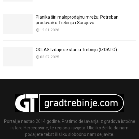
Planika širi maloprodajnu mrežu: Potreban
prodavač u Trebinju i Sarajevu
12.01.2026
OGLAS Izdaje se stan u Trebinju (IZDATO)
03.07.2025
Portal je nastao 2014 godine. Pratimo dešavanja iz gradova istočne
i stare Hercegovine, te regiona i svijeta. Ukoliko želite da nam
pošaljete tekst ili sliku slobodno nam se javite.