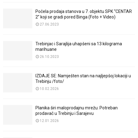
Počela prodaja stanova u 7. objektu SPK “CENTAR
2” koji se gradi pored Binga (Foto + Video)
27.06.2023
Trebinjac i Sarajlija uhapšeni sa 13 kilograma
marihuane
26.10.2023
IZDAJE SE: Namješten stan na najljepšoj lokaciji u
Trebinju /foto/
10.02.2026
Planika širi maloprodajnu mrežu: Potreban
prodavač u Trebinju i Sarajevu
12.01.2026