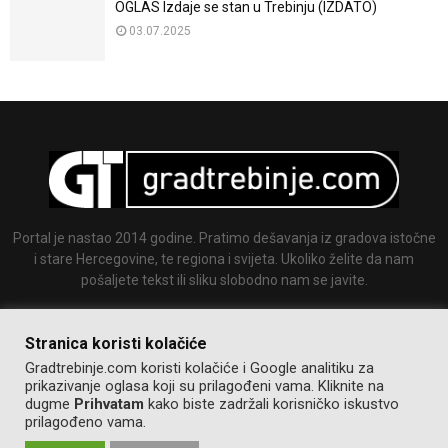
OGLAS Izdaje se stan u Trebinju (IZDATO)
03.07.2025
Portal je nastao 2014 godine. Pratimo dešavanja iz gradova istočne
i stare Hercegovine, te regiona i svijeta. Ukoliko želite da nam
pošaljete tekst ili sliku slobodno nam se javite.
Email:
info@gradtrebinje.com
Stranica koristi kolačiće
Gradtrebinje.com koristi kolačiće i Google analitiku za
prikazivanje oglasa koji su prilagođeni vama. Kliknite na
dugme
Prihvatam
kako biste zadržali korisničko iskustvo
prilagođeno vama.