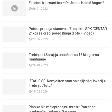
Estetski tretmani lica – Dr Jelena Nastić Đogović
06.01.2022
Počela prodaja stanova u 7. objektu SPK “CENTAR
2” koji se gradi pored Binga (Foto + Video)
27.06.2023
Trebinjac i Sarajlija uhapšeni sa 13 kilograma
marihuane
26.10.2023
IZDAJE SE: Namješten stan na najljepšoj lokaciji u
Trebinju /foto/
10.02.2026
Planika širi maloprodajnu mrežu: Potreban
prodavač u Trebinju i Sarajevu