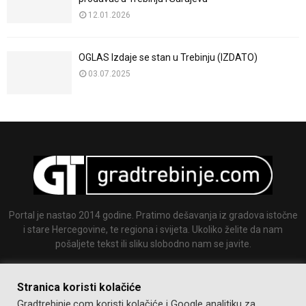
12.01.2026
OGLAS Izdaje se stan u Trebinju (IZDATO)
03.07.2025
Portal je nastao 2014 godine. Pratimo dešavanja iz gradova istočne
i stare Hercegovine, te regiona i svijeta. Ukoliko želite da nam
pošaljete tekst ili sliku slobodno nam se javite.
Email:
info@gradtrebinje.com
Stranica koristi kolačiće
Gradtrebinje.com koristi kolačiće i Google analitiku za