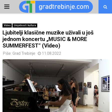
PRIMARY
MENU
Video
Umjetnost i kultura
Ljubitelji klasične muzike uživali u još
jednom koncertu „MUSIC & MORE
SUMMERFEST“ (Video)
Piše:
Grad Trebinje
11.08.2022