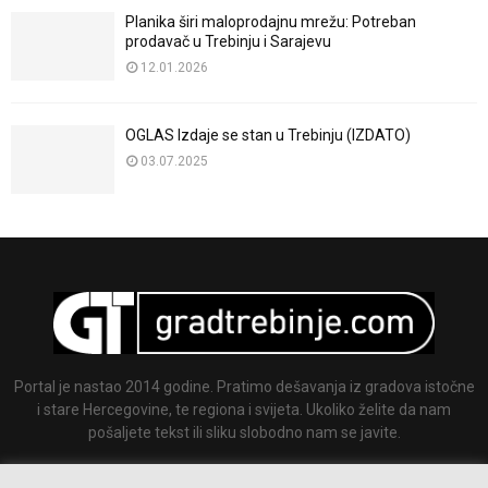
Planika širi maloprodajnu mrežu: Potreban
prodavač u Trebinju i Sarajevu
12.01.2026
OGLAS Izdaje se stan u Trebinju (IZDATO)
03.07.2025
Portal je nastao 2014 godine. Pratimo dešavanja iz gradova istočne
i stare Hercegovine, te regiona i svijeta. Ukoliko želite da nam
pošaljete tekst ili sliku slobodno nam se javite.
Email:
info@gradtrebinje.com