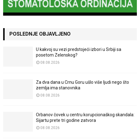
POSLEDNJE OBJAVLJENO
U kakvoj su vezi predstojeći izbori u Srbiji sa
posetom Zelenskog?
08.08.2026
Za dva dana u Crnu Goru ušlo više ljudi nego što
zemlja ima stanovnika
08.08.2026
Orbanov čovek u centru korupcionaškog skandala:
Sijartu prete tri godine zatvora
08.08.2026