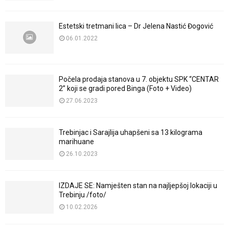
Estetski tretmani lica – Dr Jelena Nastić Đogović
06.01.2022
Počela prodaja stanova u 7. objektu SPK “CENTAR
2” koji se gradi pored Binga (Foto + Video)
27.06.2023
Trebinjac i Sarajlija uhapšeni sa 13 kilograma
marihuane
26.10.2023
IZDAJE SE: Namješten stan na najljepšoj lokaciji u
Trebinju /foto/
10.02.2026