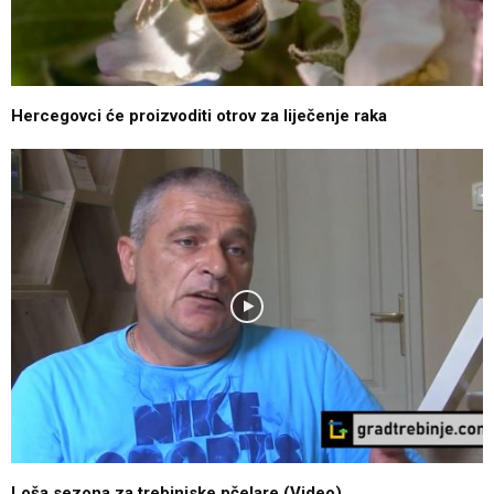
Hercegovci će proizvoditi otrov za liječenje raka
Loša sezona za trebinjske pčelare (Video)