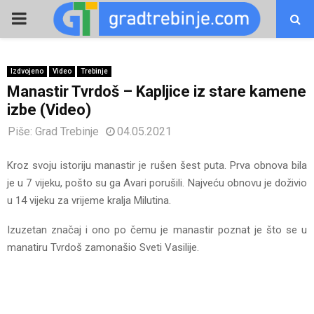
PRIMARY
MENU
Izdvojeno
Video
Trebinje
Manastir Tvrdoš – Kapljice iz stare kamene
izbe (Video)
Piše:
Grad Trebinje
04.05.2021
Kroz svoju istoriju manastir je rušen šest puta. Prva obnova bila
je u 7 vijeku, pošto su ga Avari porušili. Najveću obnovu je doživio
u 14 vijeku za vrijeme kralja Milutina.
Izuzetan značaj i ono po čemu je manastir poznat je što se u
manatiru Tvrdoš zamonašio Sveti Vasilije.