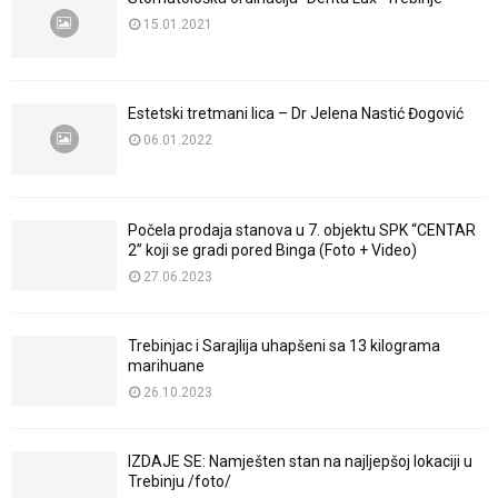
15.01.2021
Estetski tretmani lica – Dr Jelena Nastić Đogović
06.01.2022
Počela prodaja stanova u 7. objektu SPK “CENTAR
2” koji se gradi pored Binga (Foto + Video)
27.06.2023
Trebinjac i Sarajlija uhapšeni sa 13 kilograma
marihuane
26.10.2023
IZDAJE SE: Namješten stan na najljepšoj lokaciji u
Trebinju /foto/