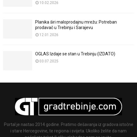
10.02.2026
Planika širi maloprodajnu mrežu: Potreban
prodavač u Trebinju i Sarajevu
12.01.2026
OGLAS Izdaje se stan u Trebinju (IZDATO)
03.07.2025
Portal je nastao 2014 godine. Pratimo dešavanja iz gradova istočne
i stare Hercegovine, te regiona i svijeta. Ukoliko želite da nam