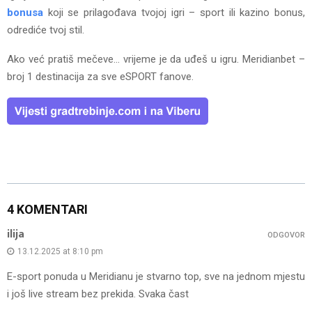
bonusa
koji se prilagođava tvojoj igri – sport ili kazino bonus,
odrediće tvoj stil.
Ako već pratiš mečeve… vrijeme je da uđeš u igru. Meridianbet –
broj 1 destinacija za sve eSPORT fanove.
4 KOMENTARI
ilija
ODGOVOR
13.12.2025 at 8:10 pm
E-sport ponuda u Meridianu je stvarno top, sve na jednom mjestu
i još live stream bez prekida. Svaka čast