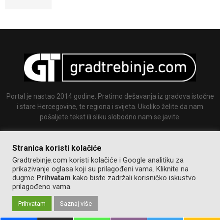
Portal je nastao 2014 godine. Pratimo dešavanja iz gradova istočne
i stare Hercegovine, te regiona i svijeta. Ukoliko želite da nam
pošaljete tekst ili sliku slobodno nam se javite.
Email:
info@gradtrebinje.com
Stranica koristi kolačiće
Gradtrebinje.com koristi kolačiće i Google analitiku za
prikazivanje oglasa koji su prilagođeni vama. Kliknite na
dugme
Prihvatam
kako biste zadržali korisničko iskustvo
prilagođeno vama.
Prihvatam
Saznaj više
@2014-2020. Sva prava zadržana.
Pravila korištenja
Izrada:
GT team