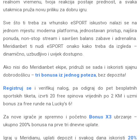
realnom vremenu, tvoja reakcija postaje prednost, a svaka
utakmica pruža novu priliku za dobru igru.
Sve što ti treba za vrhunsko eSPORT iskustvo nalazi se na
jednom mjestu: moderna platforma, jednostavan pristup, najšira
ponuda, non-stop stream i savršen balans zabave i adrenalina.
Meridianbet ti nudi eSPORT onako kako treba da izgleda –
dinamično, uzbudljivo i uvijek dostupno.
Ako nisi dio Meridianbet ekipe, pridruži se sada i iskoristi sjajnu
dobrodošlicu –
tri bonusa iz jednog poteza
, bez depozita!
Registruj se
i verifikuj nalog, pa odigraj do pet besplatnih
sportskih tiketa, izvrti 20 free spinova vrijednih po 2 KM i uzmi
bonus za free runde na Lucky’s 6!
Za nove igrače je spremno i početno
Bonus X3
ubrzanje –
ukupno 200% bonusa na prve tri dnevne uplate.
Igraj u Meridianu, uplati depozit i svakog dana iskoristi
20%