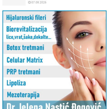
07.08.2026