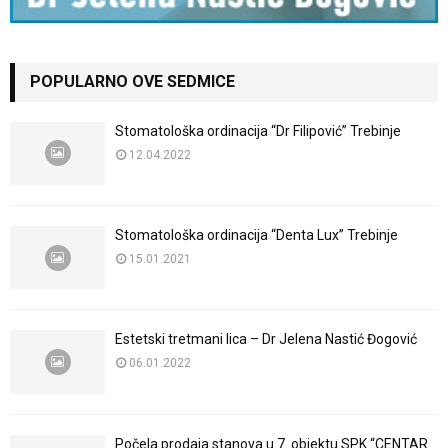
POPULARNO OVE SEDMICE
Stomatološka ordinacija “Dr Filipović” Trebinje
12.04.2022
Stomatološka ordinacija “Denta Lux” Trebinje
15.01.2021
Estetski tretmani lica – Dr Jelena Nastić Đogović
06.01.2022
Počela prodaja stanova u 7. objektu SPK “CENTAR