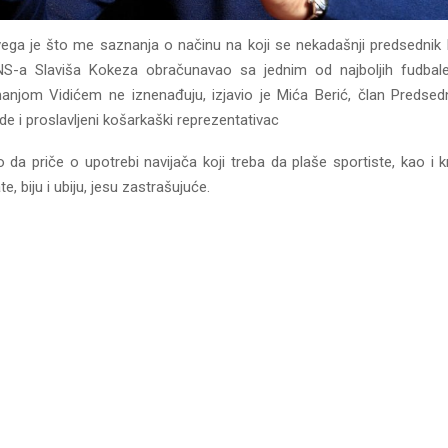
ega je što me saznanja o načinu na koji se nekadašnji predsednik F
NS-a Slaviša Kokeza obračunavao sa jednim od najboljih fudbaler
jom Vidićem ne iznenađuju, izjavio je Mića Berić, član Predsed
de i proslavljeni košarkaški reprezentativac
 da priče o upotrebi navijača koji treba da plaše sportiste, kao i k
te, biju i ubiju, jesu zastrašujuće.