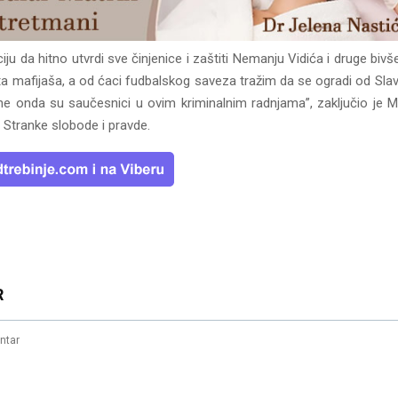
iju da hitno utvrdi sve činjenice i zaštiti Nemanju Vidića i druge bivše
ta mafijaša, a od ćaci fudbalskog saveza tražim da se ogradi od Slav
ne onda su saučesnici u ovim kriminalnim radnjama”, zaključio je Mi
 Stranke slobode i pravde.
R