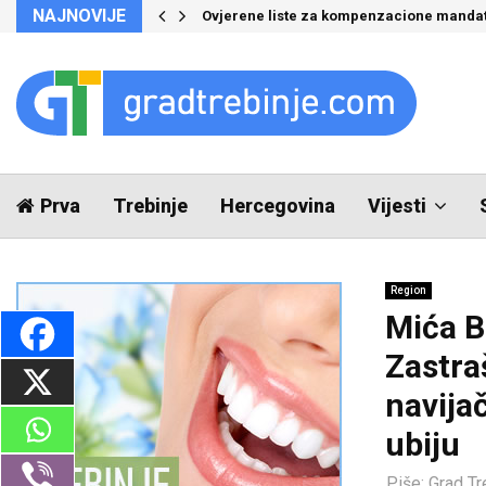
NAJNOVIJE
Ovjerene liste za kompenzacione manda
Prva
Trebinje
Hercegovina
Vijesti
Region
Mića B
Zastra
navijač
ubiju
Piše:
Grad Tr