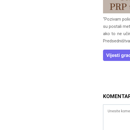
“Pozivam polic
su postali me
ako to ne uči
Predsedništva
KOMENTA