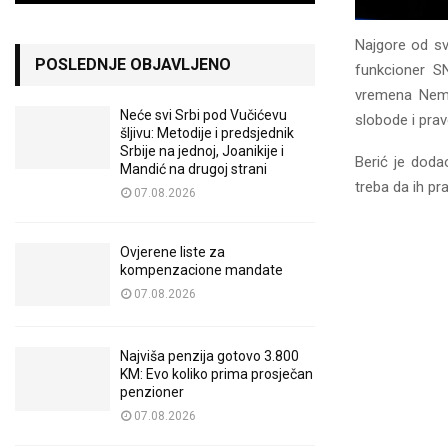
Najgore od sv
POSLEDNJE OBJAVLJENO
funkcioner S
vremena Neman
Neće svi Srbi pod Vučićevu
slobode i prav
šljivu: Metodije i predsjednik
Srbije na jednoj, Joanikije i
Berić je dodao
Mandić na drugoj strani
treba da ih pra
07.08.2026
Ovjerene liste za
kompenzacione mandate
07.08.2026
Najviša penzija gotovo 3.800
KM: Evo koliko prima prosječan
penzioner
07.08.2026