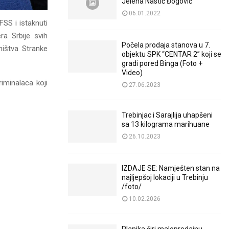
Jelena Nastić Đogović
06.01.2022
SS i istaknuti
a Srbije svih
Počela prodaja stanova u 7.
ništva Stranke
objektu SPK “CENTAR 2” koji se
gradi pored Binga (Foto +
Video)
riminalaca koji
27.06.2023
Trebinjac i Sarajlija uhapšeni
sa 13 kilograma marihuane
26.10.2023
IZDAJE SE: Namješten stan na
najljepšoj lokaciji u Trebinju
/foto/
10.02.2026