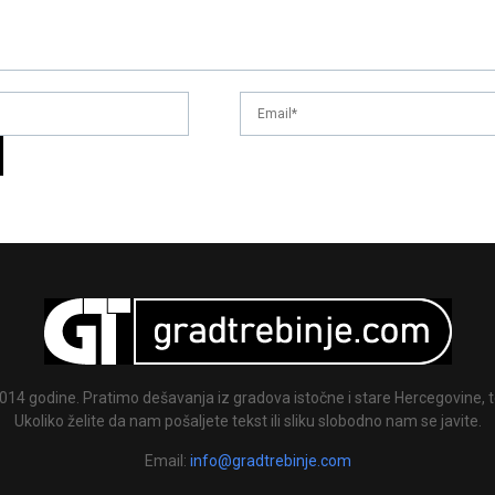
014 godine. Pratimo dešavanja iz gradova istočne i stare Hercegovine, te
Ukoliko želite da nam pošaljete tekst ili sliku slobodno nam se javite.
Email:
info@gradtrebinje.com