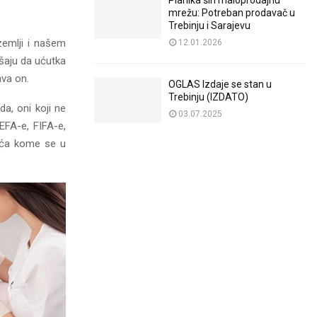
Planika širi maloprodajnu
mrežu: Potreban prodavač u
Trebinju i Sarajevu
zemlji i našem
12.01.2026
ušaju da ućutka
ava on.
OGLAS Izdaje se stan u
Trebinju (IZDATO)
a, oni koji ne
03.07.2025
UEFA-e, FIFA-e,
dića kome se u