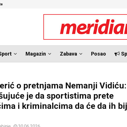
te
N
Sport
Magazin
Zabava
Posao
Sp
erić o pretnjama Nemanji Vidiću:
šujuće je da sportistima prete
ima i kriminalcima da će da ih bij
ebinje
30.06.2026