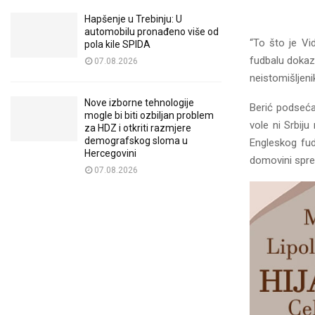
Hapšenje u Trebinju: U
automobilu pronađeno više od
“To što je Vi
pola kile SPIDA
fudbalu dokazu
07.08.2026
neistomišljen
Nove izborne tehnologije
Berić podseća
mogle bi biti ozbiljan problem
vole ni Srbiju
za HDZ i otkriti razmjere
demografskog sloma u
Engleskog fud
Hercegovini
domovini spre
07.08.2026