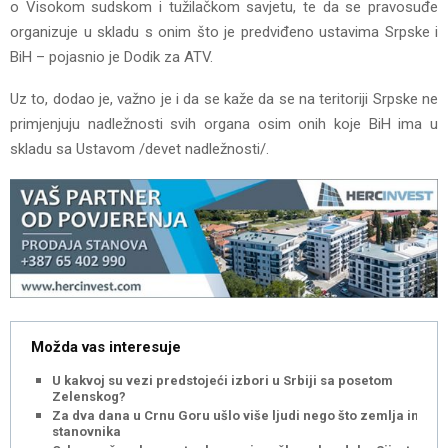
o Visokom sudskom i tužilačkom savjetu, te da se pravosuđe
organizuje u skladu s onim što je predviđeno ustavima Srpske i
BiH – pojasnio je Dodik za ATV.
Uz to, dodao je, važno je i da se kaže da se na teritoriji Srpske ne
primjenjuju nadležnosti svih organa osim onih koje BiH ima u
skladu sa Ustavom /devet nadležnosti/.
Možda vas interesuje
U kakvoj su vezi predstojeći izbori u Srbiji sa posetom
Zelenskog?
Za dva dana u Crnu Goru ušlo više ljudi nego što zemlja ima
stanovnika