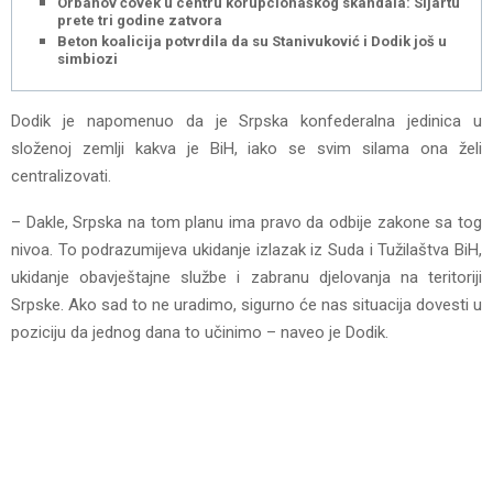
Orbanov čovek u centru korupcionaškog skandala: Sijartu
prete tri godine zatvora
Beton koalicija potvrdila da su Stanivuković i Dodik još u
simbiozi
Dodik je napomenuo da je Srpska konfederalna jedinica u
složenoj zemlji kakva je BiH, iako se svim silama ona želi
centralizovati.
– Dakle, Srpska na tom planu ima pravo da odbije zakone sa tog
nivoa. To podrazumijeva ukidanje izlazak iz Suda i Tužilaštva BiH,
ukidanje obavještajne službe i zabranu djelovanja na teritoriji
Srpske. Ako sad to ne uradimo, sigurno će nas situacija dovesti u
poziciju da jednog dana to učinimo – naveo je Dodik.