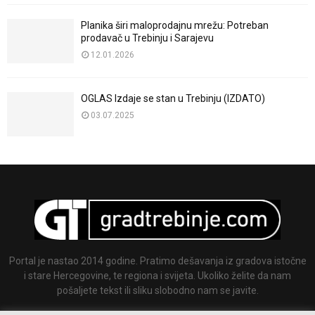
Planika širi maloprodajnu mrežu: Potreban
prodavač u Trebinju i Sarajevu
12.01.2026
OGLAS Izdaje se stan u Trebinju (IZDATO)
03.07.2025
Portal je nastao 2014 godine. Pratimo dešavanja iz gradova istočne
i stare Hercegovine, te regiona i svijeta. Ukoliko želite da nam
pošaljete tekst ili sliku slobodno nam se javite.