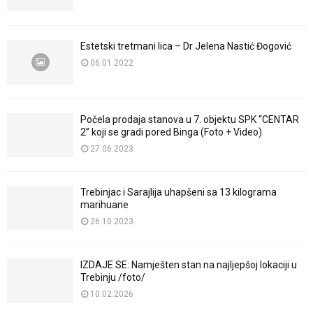
Estetski tretmani lica – Dr Jelena Nastić Đogović
06.01.2022
Počela prodaja stanova u 7. objektu SPK “CENTAR
2” koji se gradi pored Binga (Foto + Video)
27.06.2023
Trebinjac i Sarajlija uhapšeni sa 13 kilograma
marihuane
26.10.2023
IZDAJE SE: Namješten stan na najljepšoj lokaciji u
Trebinju /foto/
10.02.2026