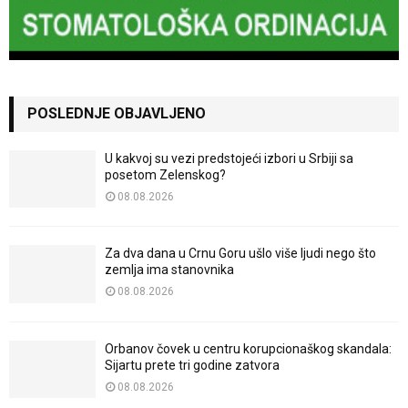
POSLEDNJE OBJAVLJENO
U kakvoj su vezi predstojeći izbori u Srbiji sa
posetom Zelenskog?
08.08.2026
Za dva dana u Crnu Goru ušlo više ljudi nego što
zemlja ima stanovnika
08.08.2026
Orbanov čovek u centru korupcionaškog skandala:
Sijartu prete tri godine zatvora
08.08.2026