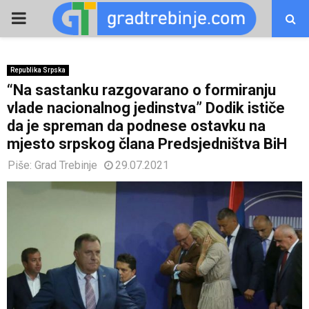
PRIMARY
MENU
Republika Srpska
“Na sastanku razgovarano o formiranju
vlade nacionalnog jedinstva” Dodik ističe
da je spreman da podnese ostavku na
mjesto srpskog člana Predsjedništva BiH
Piše:
Grad Trebinje
29.07.2021