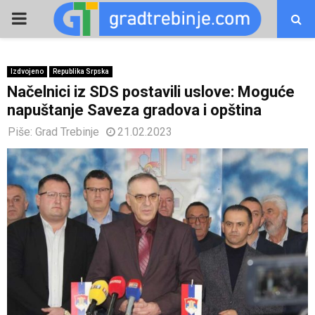
PRIMARY
MENU
Izdvojeno
Republika Srpska
Načelnici iz SDS postavili uslove: Moguće
napuštanje Saveza gradova i opština
Piše:
Grad Trebinje
21.02.2023