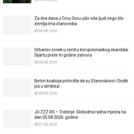
Za dva dana u Crnu Goru ušlo više ljudi nego što
zemlja ima stanovnika
08.08.2026
Orbanov čovek u centru korupcionaškog skandala:
Sijartu prete tri godine zatvora
08.08.2026
Beton koalicija potvrdila da su Stanivuković i Dodik
još u simbiozi
08.08.2026
JU ZZZ RS – Trebinje: Slobodna radna mjesta na
dan 05.08.2026. godine
07.08.2026