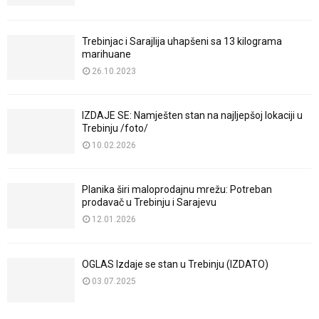
Trebinjac i Sarajlija uhapšeni sa 13 kilograma
marihuane
26.10.2023
IZDAJE SE: Namješten stan na najljepšoj lokaciji u
Trebinju /foto/
10.02.2026
Planika širi maloprodajnu mrežu: Potreban
prodavač u Trebinju i Sarajevu
12.01.2026
OGLAS Izdaje se stan u Trebinju (IZDATO)
03.07.2025