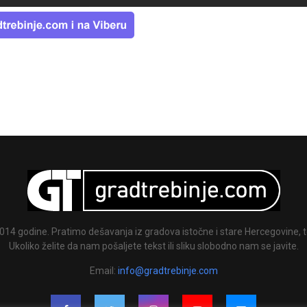
014 godine. Pratimo dešavanja iz gradova istočne i stare Hercegovine, te
Ukoliko želite da nam pošaljete tekst ili sliku slobodno nam se javite.
Email:
info@gradtrebinje.com