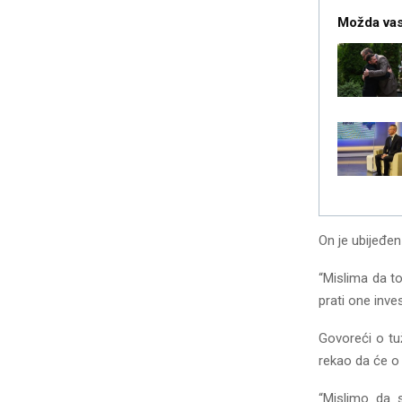
Možda vas
On je ubijeđe
“Mislima da to
prati one inves
Govoreći o tu
rekao da će o
“Mislimo da s