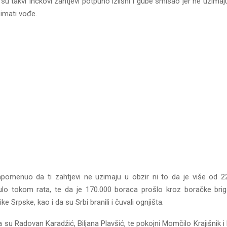
u takvi Inckovi zahtjevi potpuno izlišni i gube smisao jer ne uzimaj
 imati vođe.
apomenuo da ti zahtjevi ne uzimaju u obzir ni to da je više od 2
lo tokom rata, te da je 170.000 boraca prošlo kroz boračke bri
e Srpske, kao i da su Srbi branili i čuvali ognjišta.
 su Radovan Karadžić, Biljana Plavšić, te pokojni Momčilo Krajišnik i 