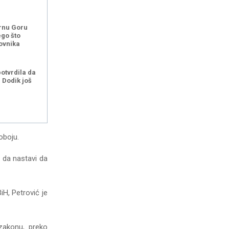
rnu Goru
ego što
ovnika
potvrdila da
i Dodik još
oboju.
a da nastavi da
H, Petrović je
 zakonu, preko