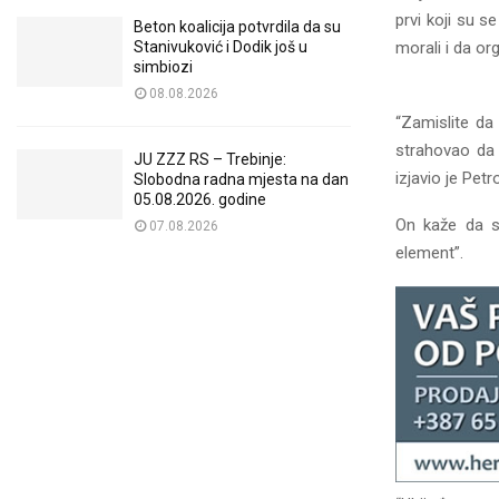
prvi koji su s
Beton koalicija potvrdila da su
morali i da or
Stanivuković i Dodik još u
simbiozi
08.08.2026
“Zamislite da
strahovao da 
JU ZZZ RS – Trebinje:
izjavio je Petr
Slobodna radna mjesta na dan
05.08.2026. godine
On kaže da s
07.08.2026
element”.