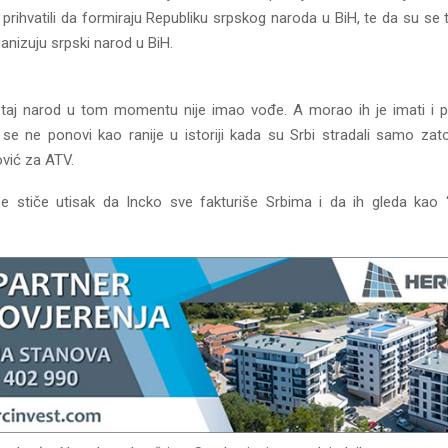
e prihvatili da formiraju Republiku srpskog naroda u BiH, te da su se t
ganizuju srpski narod u BiH.
 taj narod u tom momentu nije imao vođe. A morao ih je imati i po
se ne ponovi kao ranije u istoriji kada su Srbi stradali samo zato
ović za ATV.
e stiče utisak da Incko sve fakturiše Srbima i da ih gleda kao 