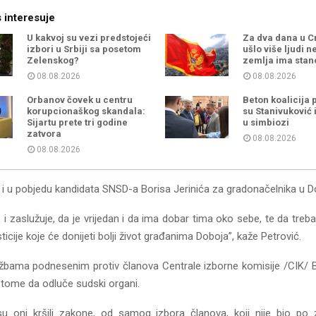
 interesuje
U kakvoj su vezi predstojeći
Za dva dana u C
izbori u Srbiji sa posetom
ušlo više ljudi n
Zelenskog?
zemlja ima stan
08.08.2026
08.08.2026
Orbanov čovek u centru
Beton koalicija 
korupcionaškog skandala:
su Stanivuković 
Sijartu prete tri godine
u simbiozi
zatvora
08.08.2026
08.08.2026
n i u pobjedu kandidata SNSD-a Borisa Jerinića za gradonačelnika u D
 i zaslužuje, da je vrijedan i da ima dobar tima oko sebe, te da treb
ticije koje će donijeti bolji život građanima Doboja”, kaže Petrović.
žbama podnesenim protiv članova Centrale izborne komisije /CIK/ Bi
 tome da odluče sudski organi.
u oni kršili zakone, od samog izbora članova, koji nije bio po