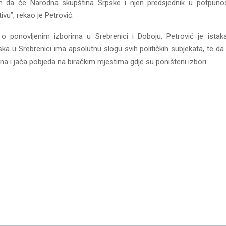
m da će Narodna skupština Srpske i njen predsjednik u potpunost
tivu”, rekao je Petrović.
 o ponovljenim izborima u Srebrenici i Doboju, Petrović je ista
ka u Srebrenici ima apsolutnu slogu svih političkih subjekata, te da
ena i jača pobjeda na biračkim mjestima gdje su poništeni izbori.