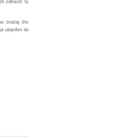
i odbaciti tu
kao značaj što
 je ubijeđen da