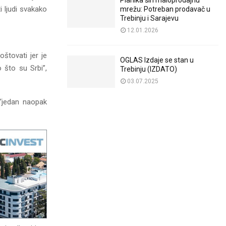
Planika širi maloprodajnu
i ljudi svakako
mrežu: Potreban prodavač u
Trebinju i Sarajevu
12.01.2026
štovati jer je
OGLAS Izdaje se stan u
 što su Srbi”,
Trebinju (IZDATO)
03.07.2025
“jedan naopak