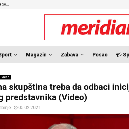
nego…
O
Sport
Magazin
Zabava
Posao
Sp
Video
a skupština treba da odbaci inici
g predstavnika (Video)
ebinje
05.02.2021