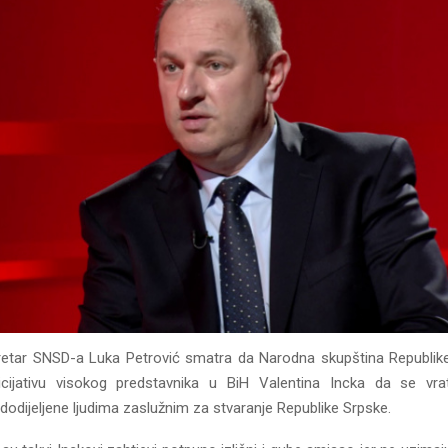
retar SNSD-a Luka Petrović smatra da Narodna skupština Republik
icijativu visokog predstavnika u BiH Valentina Incka da se vra
dodijeljene ljudima zaslužnim za stvaranje Republike Srpske.