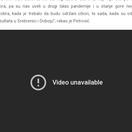
ora, pa su nas uveli u drugi talas pandemije i u stanje gore ne
bra, kada je trebalo da budu održani izbori, te sada, kada su od
zultata u Srebrenici i Doboju”, rekao je Petrović.