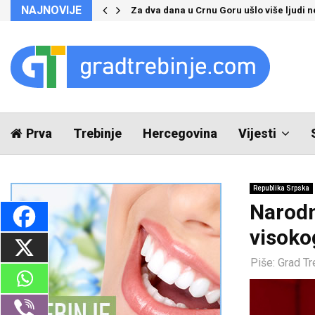
NAJNOVIJE
Za dva dana u Crnu Goru ušlo više ljudi 
Prva
Trebinje
Hercegovina
Vijesti
Republika Srpska
Narodn
visoko
Piše:
Grad Tr