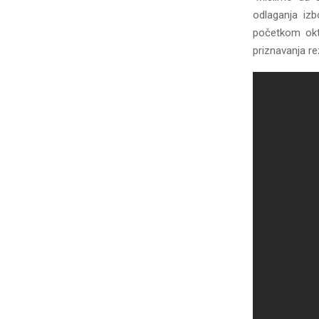
odlaganja izb
početkom okto
priznavanja re