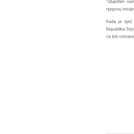
“Ubijeđen sa
njegovu inicija
Kada je riječ
Republika Srps
će biti ostvar