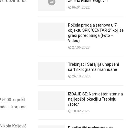
u u obzir to da
Jelena Nastić Đogović
06.01.2022
Počela prodaja stanova u 7.
objektu SPK “CENTAR 2” koji se
gradi pored Binga (Foto +
Video)
27.06.2023
Trebinjac i Sarajlija uhapšeni
sa 13 kilograma marihuane
26.10.2023
IZDAJE SE: Namješten stan na
najljepšoj lokaciji u Trebinju
2.5000 srpskih
/foto/
gade i korpuse
10.02.2026
Nikola Koljević