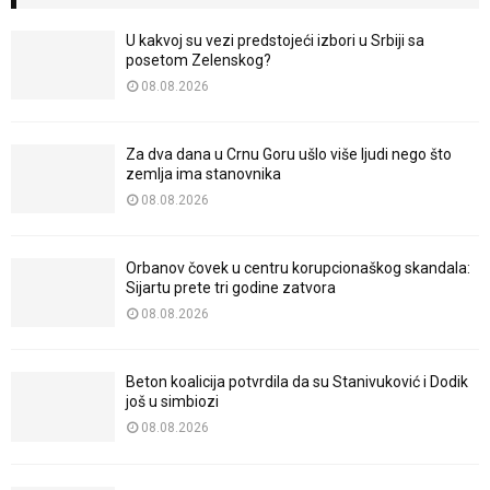
U kakvoj su vezi predstojeći izbori u Srbiji sa
posetom Zelenskog?
08.08.2026
Za dva dana u Crnu Goru ušlo više ljudi nego što
zemlja ima stanovnika
08.08.2026
Orbanov čovek u centru korupcionaškog skandala:
Sijartu prete tri godine zatvora
08.08.2026
Beton koalicija potvrdila da su Stanivuković i Dodik
još u simbiozi
08.08.2026