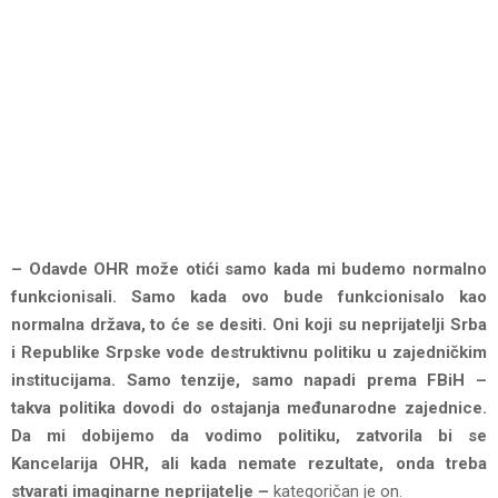
– Odavde OHR može otići samo kada mi budemo normalno
funkcionisali. Samo kada ovo bude funkcionisalo kao
normalna država, to će se desiti. Oni koji su neprijatelji Srba
i Republike Srpske vode destruktivnu politiku u zajedničkim
institucijama. Samo tenzije, samo napadi prema FBiH –
takva politika dovodi do ostajanja međunarodne zajednice.
Da mi dobijemo da vodimo politiku, zatvorila bi se
Kancelarija OHR, ali kada nemate rezultate, onda treba
stvarati imaginarne neprijatelje –
kategoričan je on.