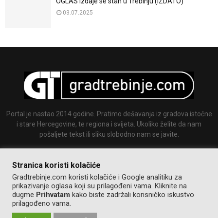
OGLAS Izdaje se stan u Trebinju (IZDATO)
03.07.2025
Portal je nastao 2014 godine. Pratimo dešavanja iz gradova istočne
i stare Hercegovine, te regiona i svijeta. Ukoliko želite da nam
pošaljete tekst ili sliku slobodno nam se javite.
Email:
info@gradtrebinje.com
Stranica koristi kolačiće
Gradtrebinje.com koristi kolačiće i Google analitiku za
prikazivanje oglasa koji su prilagođeni vama. Kliknite na
dugme
Prihvatam
kako biste zadržali korisničko iskustvo
prilagođeno vama.