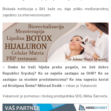
Blokada institucija u BiH, kaže on, daje priliku međunarodnoj
zajednici za intervencionizam.
– Svako ko traži hljeba preko pogače, ne želi dobro
Republici Srpskoj? Ko se najviše sastajao sa OHR? Ko se
sastajao sa visokim predstavnicima? Ko ima najveću korist
od Kristijana Šmita? Milorad Dodik –
rekao je Vukanović.
Vukanović je pomenuo i bivšeg predsjednika SDS, Mirka Šarovića.