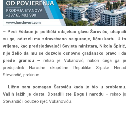
– Pedi Ešdaun je politički odsjekao glavu Šaroviću, uhapsili
su ga, oduzeli mu zdravstveno osiguranje, ličnu kartu. U to
vrijeme, kao predsjedavajući Savjeta ministara, Nikola Špirić,
nije želio da mu se dozvolo osnovno građansko pravo i da
pređe granicu –
rekao je Vukanović, nakon čega ga je
predsjednik Narodne skupštine Republike Srpske Nenad
Stevandić, prekinuo.
– Lično sam pomagao Šaroviću kada je bio u problemu.
Vaših lažih je dosta. Dosadili ste Bogu i narodu –
rekao je
Stevandić i oduzeo riječ Vukanoviću.