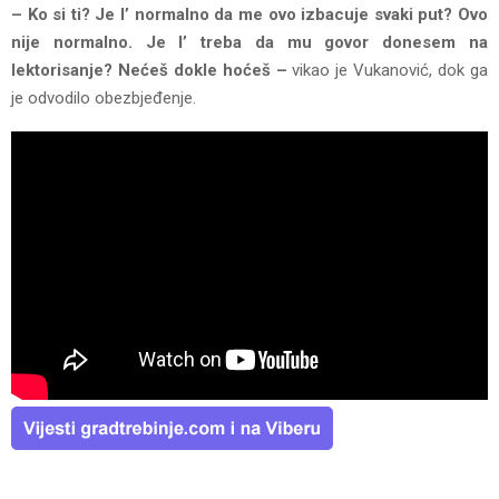
– Ko si ti? Je l’ normalno da me ovo izbacuje svaki put? Ovo
nije normalno. Je l’ treba da mu govor donesem na
lektorisanje? Nećeš dokle hoćeš –
vikao je Vukanović, dok ga
je odvodilo obezbjeđenje.