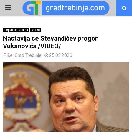
PRIMARY
MENU
Republika Srpska
Video
Nastavlja se Stevandićev progon
Vukanovića /VIDEO/
Piše:
Grad Trebinje
25.05.2026