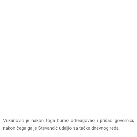
Vukanović je nakon toga burno odreagovao i prišao govornici,
nakon čega ga je Stevandić udaljio sa tačke dnevnog reda.