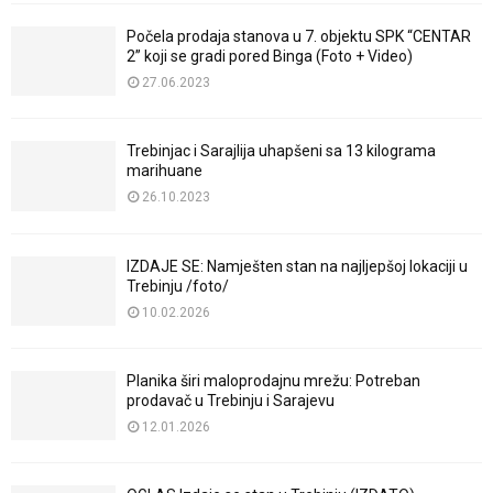
Počela prodaja stanova u 7. objektu SPK “CENTAR
2” koji se gradi pored Binga (Foto + Video)
27.06.2023
Trebinjac i Sarajlija uhapšeni sa 13 kilograma
marihuane
26.10.2023
IZDAJE SE: Namješten stan na najljepšoj lokaciji u
Trebinju /foto/
10.02.2026
Planika širi maloprodajnu mrežu: Potreban
prodavač u Trebinju i Sarajevu
12.01.2026