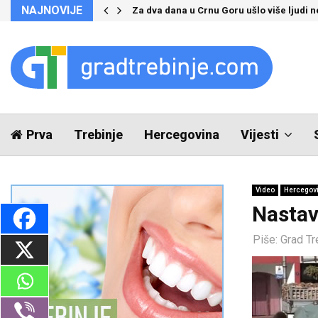
NAJNOVIJE
Za dva dana u Crnu Goru ušlo više ljudi 
Prva
Trebinje
Hercegovina
Vijesti
Video
Hercegov
Nastav
Piše:
Grad Tr