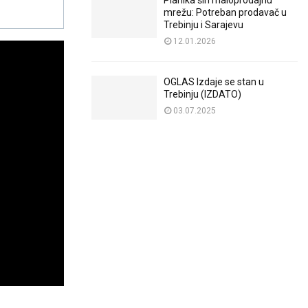
Planika širi maloprodajnu
mrežu: Potreban prodavač u
Trebinju i Sarajevu
12.01.2026
OGLAS Izdaje se stan u
Trebinju (IZDATO)
03.07.2025