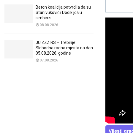
Beton koalicija potvrdila da su
Stanivuković i Dodik još u
simbiozi
08.08.2026
JU ZZZ RS – Trebinje:
Slobodna radna mjesta na dan
05.08.2026. godine
07.08.2026