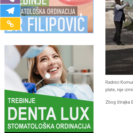
Radnici Komuna
plate, nije izm
Zbog štrajka B