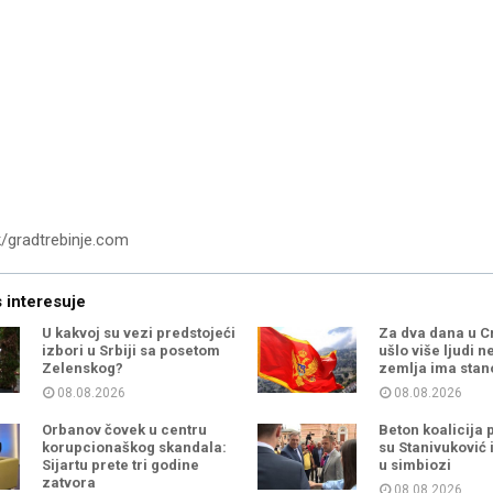
/gradtrebinje.com
 interesuje
U kakvoj su vezi predstojeći
Za dva dana u C
izbori u Srbiji sa posetom
ušlo više ljudi n
Zelenskog?
zemlja ima stan
08.08.2026
08.08.2026
Orbanov čovek u centru
Beton koalicija 
korupcionaškog skandala:
su Stanivuković 
Sijartu prete tri godine
u simbiozi
zatvora
08.08.2026