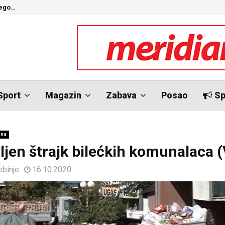
nego…
O
Sport
Magazin
Zabava
Posao
Sp
ina
ljen štrajk bilećkih komunalaca 
ebinje
16.10.2020