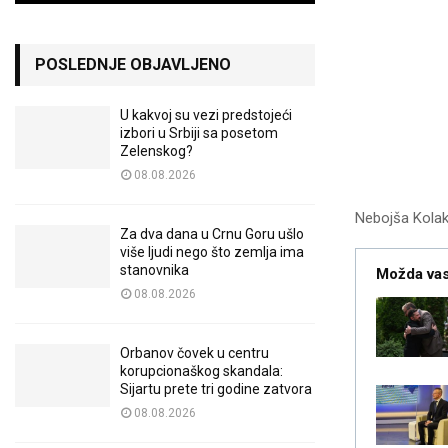
POSLEDNJE OBJAVLJENO
U kakvoj su vezi predstojeći
izbori u Srbiji sa posetom
Zelenskog?
08.08.2026
Nebojša Kolak
Za dva dana u Crnu Goru ušlo
više ljudi nego što zemlja ima
stanovnika
Možda vas
08.08.2026
Orbanov čovek u centru
korupcionaškog skandala:
Sijartu prete tri godine zatvora
08.08.2026