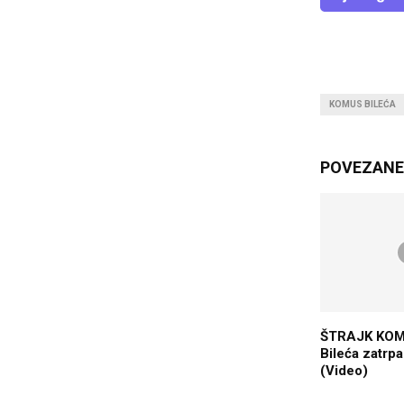
KOMUS BILEĆA
POVEZANE 
ŠTRAJK KO
Bileća zatr
(Video)