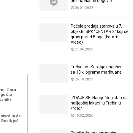
Jelena Nastić Đogović
06.01.2022
Počela prodaja stanova u 7.
objektu SPK “CENTAR 2” koji se
gradi pored Binga (Foto +
Video)
27.06.2023
Trebinjac i Sarajlija uhapšeni
sa 13 kilograma marihuane
26.10.2023
rnu Goru
ego što
IZDAJE SE: Namješten stan na
ovnika
najljepšoj lokaciji u Trebinju
/foto/
10.02.2026
potvrdila da
i Dodik još