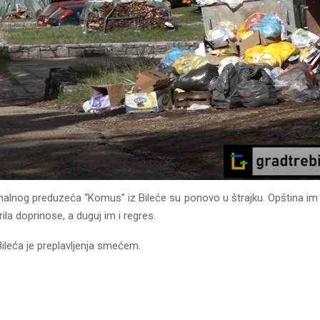
lnog preduzeća “Komus” iz Bileće su ponovo u štrajku. Opština im nij
irila doprinose, a duguj im i regres.
ileća je preplavljenja smećem.