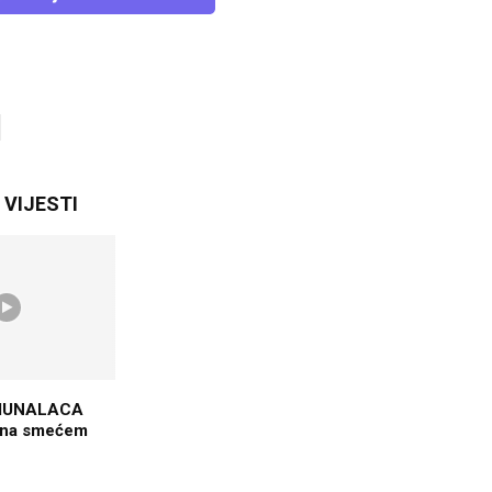
VIJESTI
MUNALACA
pana smećem