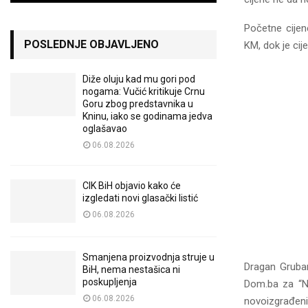
Početne cijen
POSLEDNJE OBJAVLJENO
KM, dok je ci
Diže oluju kad mu gori pod
nogama: Vučić kritikuje Crnu
Goru zbog predstavnika u
Kninu, iako se godinama jedva
oglašavao
06.08.2026
CIK BiH objavio kako će
izgledati novi glasački listić
06.08.2026
Smanjena proizvodnja struje u
Dragan Gruban
BiH, nema nestašica ni
poskupljenja
Dom.ba za “Ne
06.08.2026
novoizgrađeni