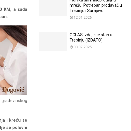
Planika širi maloprodajnu
mrežu: Potreban prodavač u
00 KM, a sada
Trebinju i Sarajevu
ban.
12.01.2026
OGLAS Izdaje se stan u
Trebinju (IZDATO)
03.07.2025
m građevinskog
nja i kreću se
dje se polovni