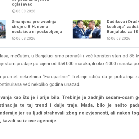
oglašavao
06.08.2026
Smanjena proizvodnja
Dodikova i Draš
struje u BiH, nema
koalicija“ zaduž
nestašica ni poskupljenja
Banjaluku za 18
06.08.2026
06.08.2026
asa, međutim, u Banjaluci smo pronašli i već korišten stan od 85 kv
jestom prodaje po cijeni od 358.000 maraka, ili oko 4.000 maraka po
a promet nekretnina “Europartner” Trebinje ističu da je potražnja 
ntinuirana već nekoliko godina unazad.
vanja kao što je i prije bilo. Trebinje je zadnjih sedam-osam 
stinacija te taj trend i dalje traje. Mada, bilo je nešto pad
emije jer su ljudi strahovali zbog neizvjesnosti, ali nakon tog
, kazali su iz ove agencije.