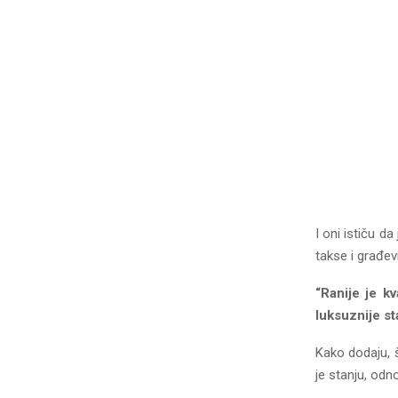
I oni ističu da
takse i građev
“Ranije je k
luksuznije st
Kako dodaju, š
je stanju, odn