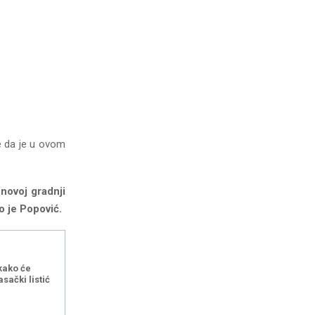
e da je u ovom
novoj gradnji
o je Popović.
kako će
asački listić