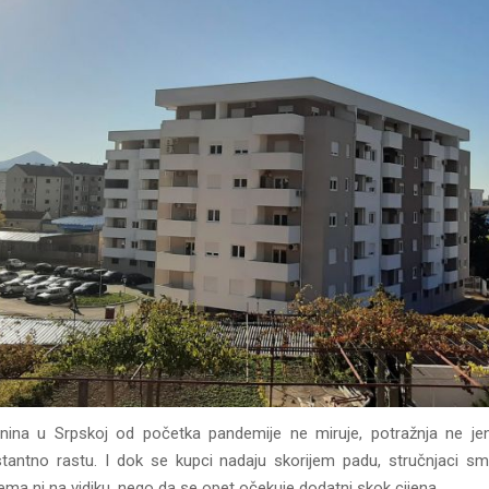
tnina u Srpskoj od početka pandemije ne miruje, potražnja ne jen
tantno rastu. I dok se kupci nadaju skorijem padu, stručnjaci sm
ema ni na vidiku, nego da se opet očekuje dodatni skok cijena.