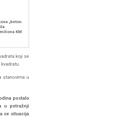
kova „beton
ila
 miliona KM
adrata koji se
 kvadratu.
za stanovima u
godina postalo
a u potražnji
a se situacija