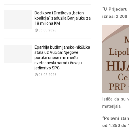
“U Prijedoru
Dodikova i Draškova „beton
iznosi 2.200 
koalicija“ zadužila Banjaluku za
18 miliona KM
06.08.2026
Eparhija budimljansko-nikšićka
stala uz Vučića: Njegove
poruke unose mir među
svetosavski narod i čuvaju
jedinstvo SPC
06.08.2026
Ističe da su 
materijala.
“Polovni stan
od 1.350 do 1