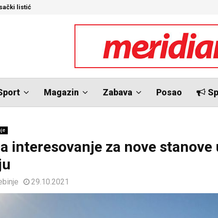
ački listić
S
Sport
Magazin
Zabava
Posao
Sp
nje
a interesovanje za nove stanove 
ju
ebinje
29.10.2021