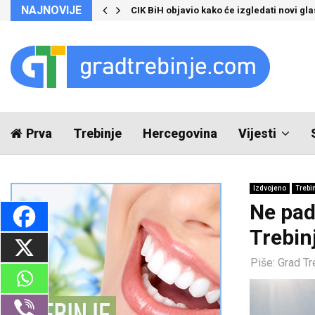
NAJNOVIJE
CIK BiH objavio kako će izgledati novi glas
Prva
Trebinje
Hercegovina
Vijesti
Izdvojeno
Trebi
Ne pad
Trebin
Piše:
Grad Tr