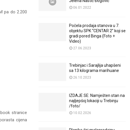
Jelena Nastić Đogović
06.01.2022
KM pa do 2.200
Počela prodaja stanova u 7.
objektu SPK “CENTAR 2” koji se
gradi pored Binga (Foto +
Video)
27.06.2023
Trebinjac i Sarajlija uhapšeni
sa 13 kilograma marihuane
26.10.2023
IZDAJE SE: Namješten stan na
najljepšoj lokaciji u Trebinju
/foto/
ebook stranice
10.02.2026
porasta cijena