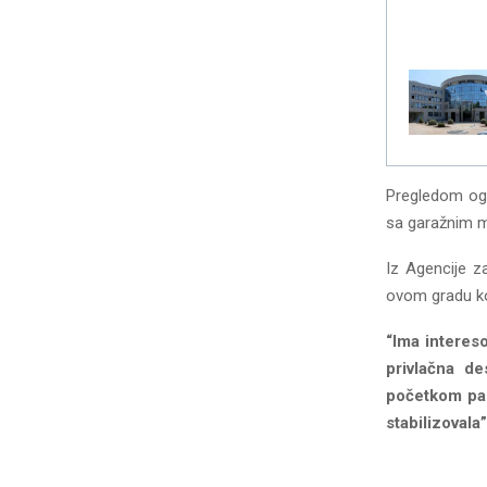
Pregledom ogl
sa garažnim m
Iz Agencije z
ovom gradu ko
“Ima intereso
privlačna de
početkom pand
stabilizovala”