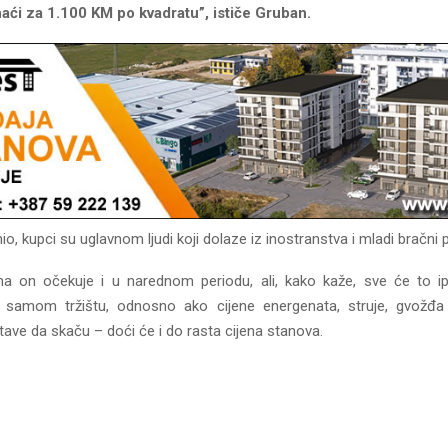
aći za 1.100 KM po kvadratu”, ističe Gruban.
io, kupci su uglavnom ljudi koji dolaze iz inostranstva i mladi bračni p
jena on očekuje i u narednom periodu, ali, kako kaže, sve će to ip
 samom tržištu, odnosno ako cijene energenata, struje, gvožđa 
tave da skaču – doći će i do rasta cijena stanova.