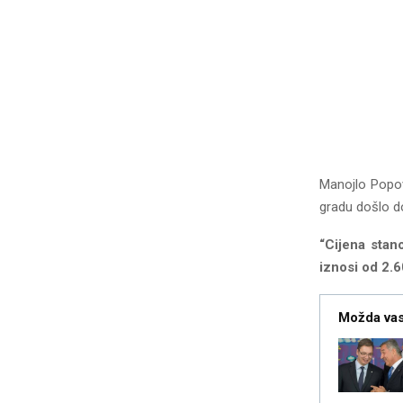
Manojlo Popov
gradu došlo d
“Cijena stan
iznosi od 2.6
Možda vas