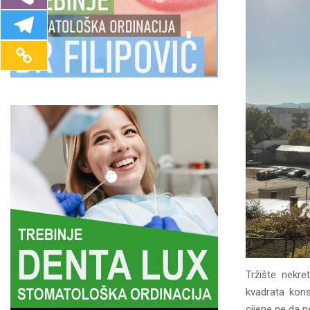
Tržište nekre
kvadrata kons
cijene ne da n