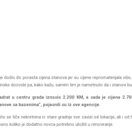
 je došlo do porasta cijena stanova jer su cijene repromaterijala više, 
inske dozvole pa, kako kažu, samim tim je nametnuto da i stanovi bud
vadrat u centru grada iznosio 2.200 KM, a sada je cijena 2.70
anove sa bazenima”, pojasnili su iz ove agencije.
to se tiče nekretnina iz stare gradnje sve zavisi od lokacije, ali i o
osno koliko je dodatno novca potrebno uložiti u renoviranje.