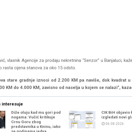
ić, vlasnik Agencije za prodaju nekretnina “Senzor” u Banjaluci, kaž
o rasta cijena stanova za oko 15 odsto.
ova stare gradnje iznosi od 2.200 KM pa naviše, dok kvadrat u 
00 KM do 4.000 KM, zavisno od naselja u kojem se nalazi”, kaza
 interesuje
Diže oluju kad mu gori pod
CIK BiH objavio 
nogama: Vučić kritikuje
izgledati novi gl
Crnu Goru zbog
06.08.2026
predstavnika u Kninu, iako
se godinama jedva