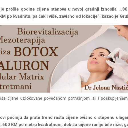
 je prošle godine cijena stanova u novoj gradnji iznosila 1.8
KM po kvadratu, pa čak i više, zavisno od lokacije”, kazao je Gru
više cijene uzrokovane povećanom potražnjom, ali i poskupljenje
ovi počinju da prate trend rasta cijene ovisno o stepenu ulaga
.600 KM po metru kvadratnom, dok su cijene ranije bile niže, g