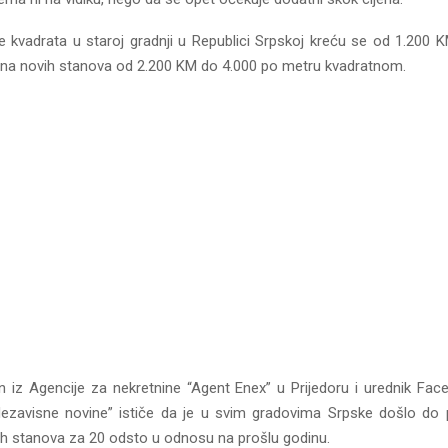
e kvadrata u staroj gradnji u Republici Srpskoj kreću se od 1.200 
jena novih stanova od 2.200 KM do 4.000 po metru kvadratnom.
 iz Agencije za nekretnine “Agent Enex” u Prijedoru i urednik Fac
zavisne novine” ističe da je u svim gradovima Srpske došlo do 
h stanova za 20 odsto u odnosu na prošlu godinu.