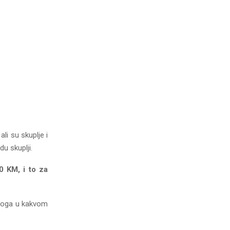
ali su skuplje i
u skuplji.
0 KM, i to za
d toga u kakvom