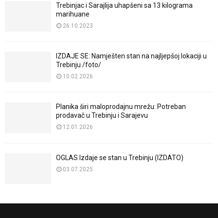
Trebinjac i Sarajlija uhapšeni sa 13 kilograma
marihuane
26.10.2023
IZDAJE SE: Namješten stan na najljepšoj lokaciji u
Trebinju /foto/
10.02.2026
Planika širi maloprodajnu mrežu: Potreban
prodavač u Trebinju i Sarajevu
12.01.2026
OGLAS Izdaje se stan u Trebinju (IZDATO)
03.07.2025