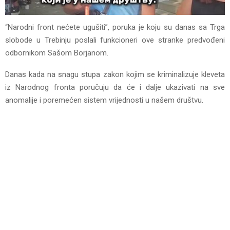
“Narodni front nećete ugušiti”, poruka je koju su danas sa Trga
slobode u Trebinju poslali funkcioneri ove stranke predvođeni
odbornikom Sašom Borjanom.
Danas kada na snagu stupa zakon kojim se kriminalizuje kleveta
iz Narodnog fronta poručuju da će i dalje ukazivati na sve
anomalije i poremećen sistem vrijednosti u našem društvu.