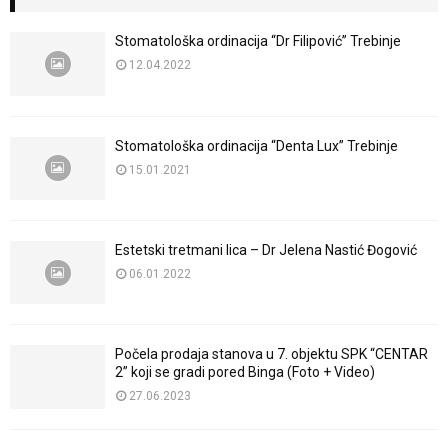
Stomatološka ordinacija “Dr Filipović” Trebinje
12.04.2022
Stomatološka ordinacija “Denta Lux” Trebinje
15.01.2021
Estetski tretmani lica – Dr Jelena Nastić Đogović
06.01.2022
Počela prodaja stanova u 7. objektu SPK “CENTAR
2” koji se gradi pored Binga (Foto + Video)
27.06.2023