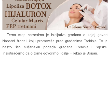
– Tema stop nametima je inicijativa građana o kojoj govori
Narodni front i koju promoviše pred građanima Trebinja. To je
nešto što suštinskih pogađa građane Trebinja i Srpske.
Insistiraćemo da o tome govorimo i dalje – rekao je Borjan.