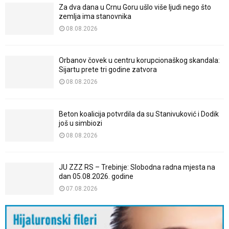
Za dva dana u Crnu Goru ušlo više ljudi nego što
zemlja ima stanovnika
08.08.2026
Orbanov čovek u centru korupcionaškog skandala:
Sijartu prete tri godine zatvora
08.08.2026
Beton koalicija potvrdila da su Stanivuković i Dodik
još u simbiozi
08.08.2026
JU ZZZ RS – Trebinje: Slobodna radna mjesta na
dan 05.08.2026. godine
07.08.2026