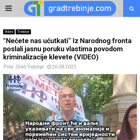
PRIMARY
MENU
Video
Trebinje
“Nećete nas ućutkati” Iz Narodnog fronta
poslali jasnu poruku vlastima povodom
kriminalizacije klevete (VIDEO)
Piše:
Grad Trebinje
26.08.2023