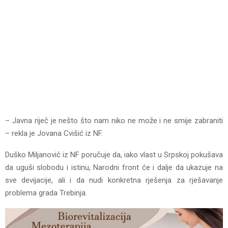
– Javna riječ je nešto što nam niko ne može i ne smije zabraniti
– rekla je Jovana Cvišić iz NF.
Duško Miljanović iz NF poručuje da, iako vlast u Srpskoj pokušava
da uguši slobodu i istinu, Narodni front će i dalje da ukazuje na
sve devijacije, ali i da nudi konkretna rješenja za rješavanje
problema grada Trebinja.