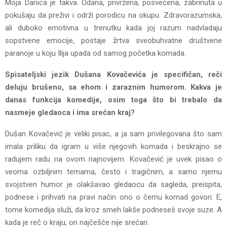
Moja Danica je takva. Odana, privržena, posvećena, zabrinuta u
pokušaju da preživi i održi porodicu na okupu. Zdravorazumska,
ali duboko emotivna u trenutku kada joj razum nadvladaju
sopstvene emocije, postaje žrtva sveobuhvatne društvene
paranoje u koju Ilija upada od samog početka komada.
Spisateljski jezik Dušana Kovačevića je specifičan, reči
deluju brušeno, sa ehom i zaraznim humorom. Kakva je
danas funkcija komedije, osim toga što bi trebalo da
nasmeje gledaoca i ima srećan kraj?
Dušan Kovačević je veliki pisac, a ja sam privilegovana što sam
imala priliku da igram u više njegovih komada i beskrajno se
radujem radu na ovom najnovijem. Kovačević je uvek pisao o
veoma ozbiljnim temama, često i tragičnim, a samo njemu
svojstven humor je olakšavao gledaocu da sagleda, preispita,
podnese i prihvati na pravi način ono o čemu komad govori. E,
tome komedija služi, da kroz smeh lakše podneseš svoje suze. A
kada je reč o kraju, on najčešće nije srećan.