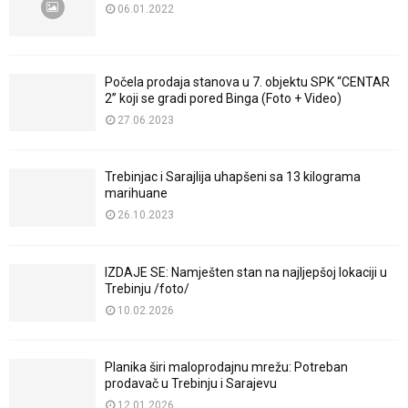
06.01.2022
Počela prodaja stanova u 7. objektu SPK “CENTAR
2” koji se gradi pored Binga (Foto + Video)
27.06.2023
Trebinjac i Sarajlija uhapšeni sa 13 kilograma
marihuane
26.10.2023
IZDAJE SE: Namješten stan na najljepšoj lokaciji u
Trebinju /foto/
10.02.2026
Planika širi maloprodajnu mrežu: Potreban
prodavač u Trebinju i Sarajevu
12.01.2026