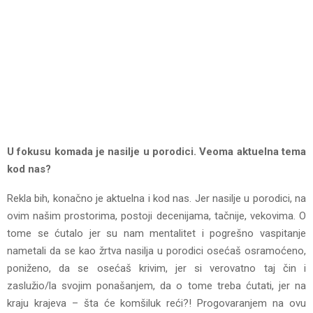
U fokusu komada je nasilje u porodici. Veoma aktuelna tema
kod nas?
Rekla bih, konačno je aktuelna i kod nas. Jer nasilje u porodici, na
ovim našim prostorima, postoji decenijama, tačnije, vekovima. O
tome se ćutalo jer su nam mentalitet i pogrešno vaspitanje
nametali da se kao žrtva nasilja u porodici osećaš osramoćeno,
poniženo, da se osećaš krivim, jer si verovatno taj čin i
zaslužio/la svojim ponašanjem, da o tome treba ćutati, jer na
kraju krajeva – šta će komšiluk reći?! Progovaranjem na ovu