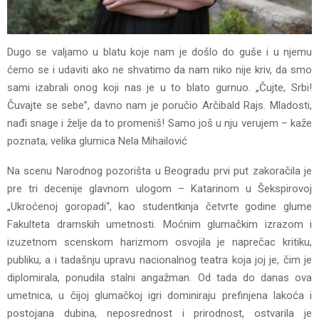
Dugo se valjamo u blatu koje nam je došlo do guše i u njemu
ćemo se i udaviti ako ne shvatimo da nam niko nije kriv, da smo
sami izabrali onog koji nas je u to blato gurnuo. „Čujte, Srbi!
Čuvajte se sebe”, davno nam je poručio Arčibald Rajs. Mladosti,
nađi snage i želje da to promeniš! Samo još u nju verujem – kaže
poznata, velika glumica Nela Mihailović
Na scenu Narodnog pozorišta u Beogradu prvi put zakoračila je
pre tri decenije glavnom ulogom – Katarinom u Šekspirovoj
„Ukroćenoj goropadi“, kao studentkinja četvrte godine glume
Fakulteta dramskih umetnosti. Moćnim glumačkim izrazom i
izuzetnom scenskom harizmom osvojila je naprečac kritiku,
publiku, a i tadašnju upravu nacionalnog teatra koja joj je, čim je
diplomirala, ponudila stalni angažman. Od tada do danas ova
umetnica, u čijoj glumačkoj igri dominiraju prefinjena lakoća i
postojana dubina, neposrednost i prirodnost, ostvarila je