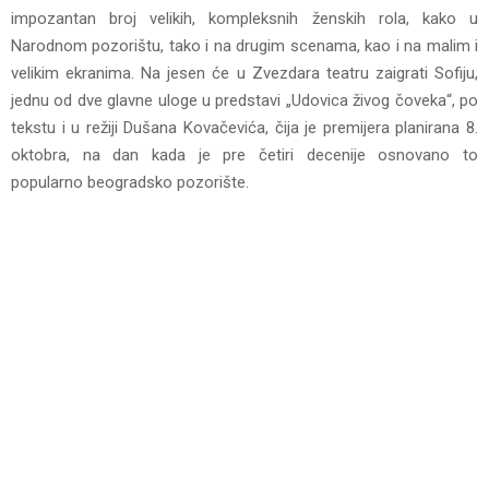
impozantan broj velikih, kompleksnih ženskih rola, kako u
Narodnom pozorištu, tako i na drugim scenama, kao i na malim i
velikim ekranima. Na jesen će u Zvezdara teatru zaigrati Sofiju,
jednu od dve glavne uloge u predstavi „Udovica živog čoveka“, po
tekstu i u režiji Dušana Kovačevića, čija je premijera planirana 8.
oktobra, na dan kada je pre četiri decenije osnovano to
popularno beogradsko pozorište.