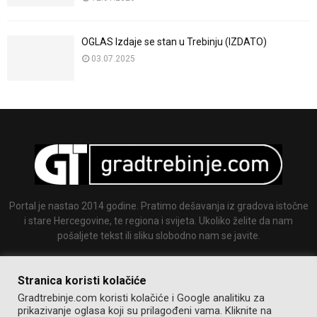
OGLAS Izdaje se stan u Trebinju (IZDATO)
03.07.2025
Portal je nastao 2014 godine. Pratimo dešavanja iz gradova istočne
i stare Hercegovine, te regiona i svijeta. Ukoliko želite da nam
pošaljete tekst ili sliku slobodno nam se javite.
Email:
info@gradtrebinje.com
Stranica koristi kolačiće
Gradtrebinje.com koristi kolačiće i Google analitiku za
prikazivanje oglasa koji su prilagođeni vama. Kliknite na