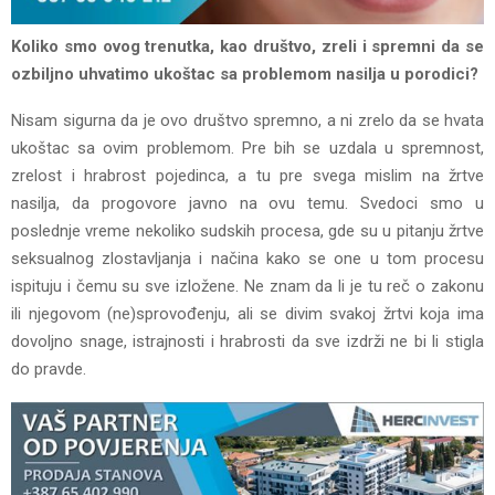
Koliko smo ovog trenutka, kao društvo, zreli i spremni da se
ozbiljno uhvatimo ukoštac sa problemom nasilja u porodici?
Nisam sigurna da je ovo društvo spremno, a ni zrelo da se hvata
ukoštac sa ovim problemom. Pre bih se uzdala u spremnost,
zrelost i hrabrost pojedinca, a tu pre svega mislim na žrtve
nasilja, da progovore javno na ovu temu. Svedoci smo u
poslednje vreme nekoliko sudskih procesa, gde su u pitanju žrtve
seksualnog zlostavljanja i načina kako se one u tom procesu
ispituju i čemu su sve izložene. Ne znam da li je tu reč o zakonu
ili njegovom (ne)sprovođenju, ali se divim svakoj žrtvi koja ima
dovoljno snage, istrajnosti i hrabrosti da sve izdrži ne bi li stigla
do pravde.