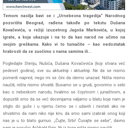
Temom nasilja bavi se i „Urnebesna tragedija“ Narodnog
pozorišta Beograd, rađena takođe po tekstu Dušana
Kovačevića, u režiji izuzetnog Jagoša Markovića, u kojoj
igrate, a koja ukazuje i na to da kao narod ne učimo na
svojim greškama. Kako vi to tumačite – kao nedostatak
hrabrosti da se suočimo s nama samima ili…
Pogledajte Steriju, Nušića, Dušana Kovačevića (koji stvara već
pedeset godina), sve su aktuelniji i aktuelniji. Ne da se nismo
pomerili napred, nego mi se čini da idemo unazad. Ništa nismo
naučili, ništa nismo shvatili. Busamo se u grudi, govorimo o sebi
kao o nebeskom narodu, hvalimo se čojstvom i junaštvom, a
dopustili smo da se već decenijama valjamo u blatu koje nam je
stiglo do guše i u njemu ćemo se i udaviti i nestati ako ne
shvatimo da nam niko nije kriv, da smo sami izabrali onog koji
nas je u to blato gurnuo. „Čujte, Srbi! Čuvajte se sebe”, davno
nam je poručio Arčibald Rajs. Ni iz toga ništa nismo naučili.