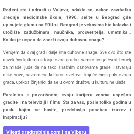
Rođeni ste i odrasli u Valjevu, odakle se, nakon završetka
srednje medicinske škole, 1990. selite u Beograd gde
upisujete glumu na FDU-u. Beograd je vekovima bio kolevka i
utočište zadužbinara, naučnika, prosvetitelja, umetnika…
Koliko je uspeo da zadrži svoju duhovnu snagu?
Verujem da ovaj grad i dalje ima duhovne snage. Sve ovo što ste
naveli čini kulturnu istoriju ovog grada i samim tim je čvrst temelj
za mlade ljude da na tako snažnim osnovama grade i stvaraju
neke nove, savremene kulturne svetove, koji će činiti puls ovoga
grada, uprkos činjenici da se u ovom društvu u kulturu ne ulaže.
Paralelno s pozorišnom, svoju karijeru veoma uspešno
gradite i na televiziji i filmu. Šta za vas, posle toliko godina u
poslu kojim se bavite, predstavlja poseban izazov i
inspiraciju?