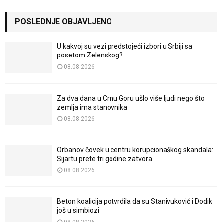
POSLEDNJE OBJAVLJENO
U kakvoj su vezi predstojeći izbori u Srbiji sa
posetom Zelenskog?
08.08.2026
Za dva dana u Crnu Goru ušlo više ljudi nego što
zemlja ima stanovnika
08.08.2026
Orbanov čovek u centru korupcionaškog skandala:
Sijartu prete tri godine zatvora
08.08.2026
Beton koalicija potvrdila da su Stanivuković i Dodik
još u simbiozi