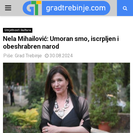
PRIMARY
MENU
Umjetnost i kultura
Nela Mihailović: Umoran smo, iscrpljen i
obeshrabren narod
Piše:
Grad Trebinje
30.08.2024