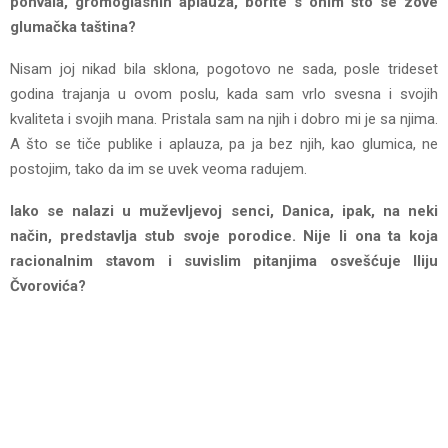
pohvala, gromoglasnih aplauza, borite s onim što se zove
glumačka taština?
Nisam joj nikad bila sklona, pogotovo ne sada, posle trideset
godina trajanja u ovom poslu, kada sam vrlo svesna i svojih
kvaliteta i svojih mana. Pristala sam na njih i dobro mi je sa njima.
A što se tiče publike i aplauza, pa ja bez njih, kao glumica, ne
postojim, tako da im se uvek veoma radujem.
Iako se nalazi u muževljevoj senci, Danica, ipak, na neki
način, predstavlja stub svoje porodice. Nije li ona ta koja
racionalnim stavom i suvislim pitanjima osvešćuje Iliju
Čvorovića?