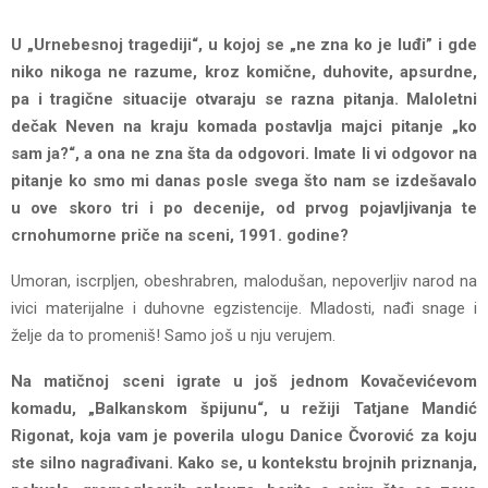
U „Urnebesnoj tragediji“, u kojoj se „ne zna ko je luđi” i gde
niko nikoga ne razume, kroz komične, duhovite, apsurdne,
pa i tragične situacije otvaraju se razna pitanja. Maloletni
dečak Neven na kraju komada postavlja majci pitanje „ko
sam ja?“, a ona ne zna šta da odgovori. Imate li vi odgovor na
pitanje ko smo mi danas posle svega što nam se izdešavalo
u ove skoro tri i po decenije, od prvog pojavljivanja te
crnohumorne priče na sceni, 1991. godine?
Umoran, iscrpljen, obeshrabren, malodušan, nepoverljiv narod na
ivici materijalne i duhovne egzistencije. Mladosti, nađi snage i
želje da to promeniš! Samo još u nju verujem.
Na matičnoj sceni igrate u još jednom Kovačevićevom
komadu, „Balkanskom špijunu“, u režiji Tatjane Mandić
Rigonat, koja vam je poverila ulogu Danice Čvorović za koju
ste silno nagrađivani. Kako se, u kontekstu brojnih priznanja,