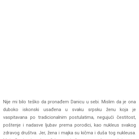
Nije mi bilo teško da pronađem Danicu u sebi. Mislim da je ona
duboko iskonski usađena u svaku srpsku ženu koja je
vaspitavana po tradicionalnim postulatima, negujući čestitost,
poštenje i nadasve ljubav prema porodici, kao nukleus svakog
zdravog društva. Jer, žena i majka su kičma i duša tog nukleusa.