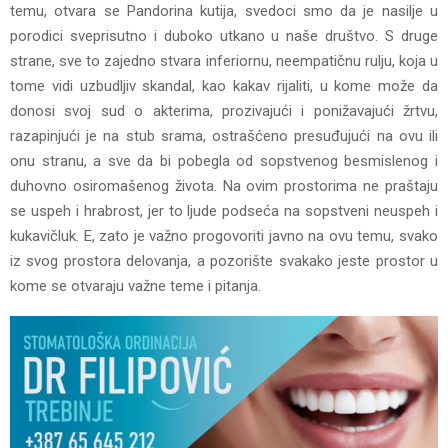
temu, otvara se Pandorina kutija, svedoci smo da je nasilje u
porodici sveprisutno i duboko utkano u naše društvo. S druge
strane, sve to zajedno stvara inferiornu, neempatičnu rulju, koja u
tome vidi uzbudljiv skandal, kao kakav rijaliti, u kome može da
donosi svoj sud o akterima, prozivajući i ponižavajući žrtvu,
razapinjući je na stub srama, ostrašćeno presuđujući na ovu ili
onu stranu, a sve da bi pobegla od sopstvenog besmislenog i
duhovno osiromašenog života. Na ovim prostorima ne praštaju
se uspeh i hrabrost, jer to ljude podseća na sopstveni neuspeh i
kukavičluk. E, zato je važno progovoriti javno na ovu temu, svako
iz svog prostora delovanja, a pozorište svakako jeste prostor u
kome se otvaraju važne teme i pitanja.