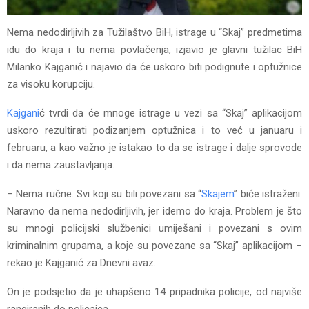
Nema nedodirljivih za Tužilaštvo BiH, istrage u “Skaj” predmetima
idu do kraja i tu nema povlačenja, izjavio je glavni tužilac BiH
Milanko Kajganić i najavio da će uskoro biti podignute i optužnice
za visoku korupciju.
Kajgani
ć tvrdi da će mnoge istrage u vezi sa “Skaj” aplikacijom
uskoro rezultirati podizanjem optužnica i to već u januaru i
februaru, a kao važno je istakao to da se istrage i dalje sprovode
i da nema zaustavljanja.
– Nema ručne. Svi koji su bili povezani sa “
Skajem
” biće istraženi.
Naravno da nema nedodirljivih, jer idemo do kraja. Problem je što
su mnogi policijski službenici umiješani i povezani s ovim
kriminalnim grupama, a koje su povezane sa “Skaj” aplikacijom –
rekao je Kajganić za Dnevni avaz.
On je podsjetio da je uhapšeno 14 pripadnika policije, od najviše
rangiranih do policajca.