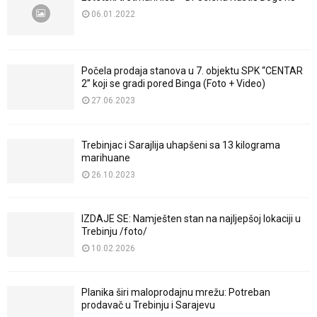
06.01.2022
Počela prodaja stanova u 7. objektu SPK “CENTAR
2” koji se gradi pored Binga (Foto + Video)
27.06.2023
Trebinjac i Sarajlija uhapšeni sa 13 kilograma
marihuane
26.10.2023
IZDAJE SE: Namješten stan na najljepšoj lokaciji u
Trebinju /foto/
10.02.2026
Planika širi maloprodajnu mrežu: Potreban
prodavač u Trebinju i Sarajevu