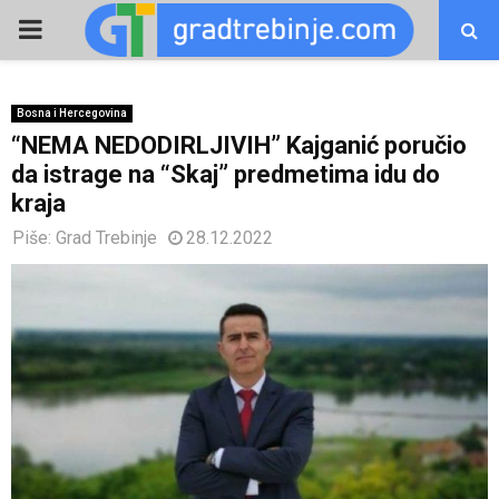
PRIMARY
MENU
Bosna i Hercegovina
“NEMA NEDODIRLJIVIH” Kajganić poručio
da istrage na “Skaj” predmetima idu do
kraja
Piše:
Grad Trebinje
28.12.2022