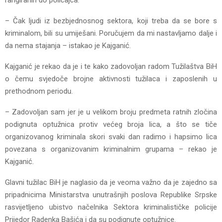
– Čak ljudi iz bezbjednosnog sektora, koji treba da se bore s
kriminalom, bili su umiješani. Poručujem da mi nastavljamo dalje i
da nema stajanja – istakao je Kajganić.
Kajganić je rekao da je i te kako zadovoljan radom Tužilaštva BiH
o čemu svjedoče brojne aktivnosti tužilaca i zaposlenih u
prethodnom periodu.
– Zadovoljan sam jer je u velikom broju predmeta ratnih zločina
podignuta optužnica protiv većeg broja lica, a što se tiče
organizovanog kriminala skori svaki dan radimo i hapsimo lica
povezana s organizovanim kriminalnim grupama – rekao je
Kajganić.
Glavni tužilac BiH je naglasio da je veoma važno da je zajedno sa
pripadnicima Ministarstva unutrašnjih poslova Republike Srpske
rasvijetljeno ubistvo načelnika Sektora kriminalističke policije
Prijedor Radenka Bašića i da su podignute optužnice.