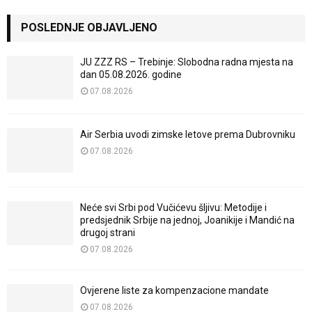
POSLEDNJE OBJAVLJENO
JU ZZZ RS – Trebinje: Slobodna radna mjesta na
dan 05.08.2026. godine
07.08.2026
Air Serbia uvodi zimske letove prema Dubrovniku
07.08.2026
Neće svi Srbi pod Vučićevu šljivu: Metodije i
predsjednik Srbije na jednoj, Joanikije i Mandić na
drugoj strani
07.08.2026
Ovjerene liste za kompenzacione mandate
07.08.2026