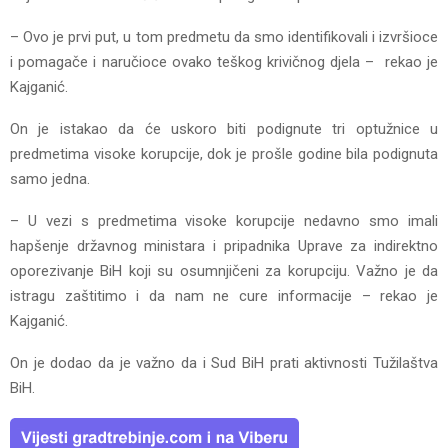
– Ovo je prvi put, u tom predmetu da smo identifikovali i izvršioce
i pomagače i naručioce ovako teškog krivičnog djela – rekao je
Kajganić.
On je istakao da će uskoro biti podignute tri optužnice u
predmetima visoke korupcije, dok je prošle godine bila podignuta
samo jedna.
– U vezi s predmetima visoke korupcije nedavno smo imali
hapšenje državnog ministara i pripadnika Uprave za indirektno
oporezivanje BiH koji su osumnjičeni za korupciju. Važno je da
istragu zaštitimo i da nam ne cure informacije – rekao je
Kajganić.
On je dodao da je važno da i Sud BiH prati aktivnosti Tužilaštva
BiH.