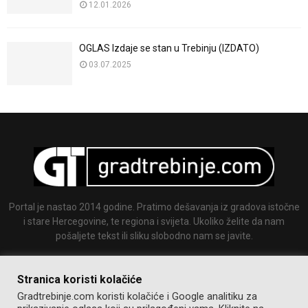
12.01.2026
OGLAS Izdaje se stan u Trebinju (IZDATO)
03.07.2025
Portal je nastao 2014 godine. Pratimo dešavanja iz gradova istočne
i stare Hercegovine, te regiona i svijeta. Ukoliko želite da nam
pošaljete tekst ili sliku slobodno nam se javite.
Email:
info@gradtrebinje.com
Stranica koristi kolačiće
Gradtrebinje.com koristi kolačiće i Google analitiku za