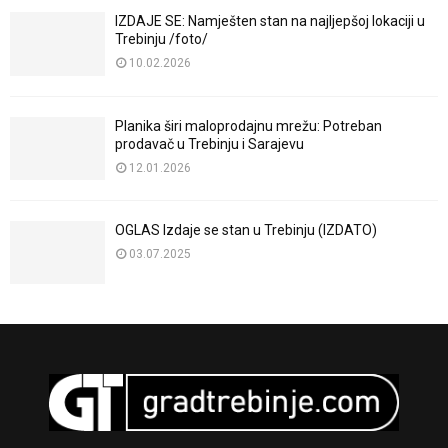
IZDAJE SE: Namješten stan na najljepšoj lokaciji u
Trebinju /foto/
10.02.2026
Planika širi maloprodajnu mrežu: Potreban
prodavač u Trebinju i Sarajevu
12.01.2026
OGLAS Izdaje se stan u Trebinju (IZDATO)
03.07.2025