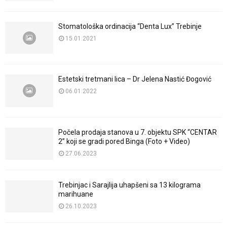
Stomatološka ordinacija “Denta Lux” Trebinje
15.01.2021
Estetski tretmani lica – Dr Jelena Nastić Đogović
06.01.2022
Počela prodaja stanova u 7. objektu SPK “CENTAR
2” koji se gradi pored Binga (Foto + Video)
27.06.2023
Trebinjac i Sarajlija uhapšeni sa 13 kilograma
marihuane
26.10.2023