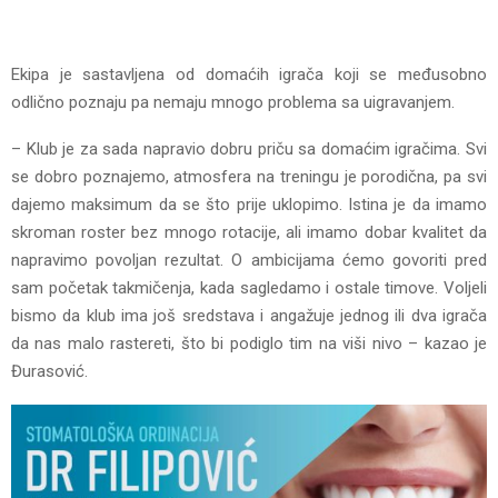
Ekipa je sastavljena od domaćih igrača koji se međusobno
odlično poznaju pa nemaju mnogo problema sa uigravanjem.
– Klub je za sada napravio dobru priču sa domaćim igračima. Svi
se dobro poznajemo, atmosfera na treningu je porodična, pa svi
dajemo maksimum da se što prije uklopimo. Istina je da imamo
skroman roster bez mnogo rotacije, ali imamo dobar kvalitet da
napravimo povoljan rezultat. O ambicijama ćemo govoriti pred
sam početak takmičenja, kada sagledamo i ostale timove. Voljeli
bismo da klub ima još sredstava i angažuje jednog ili dva igrača
da nas malo rastereti, što bi podiglo tim na viši nivo – kazao je
Đurasović.