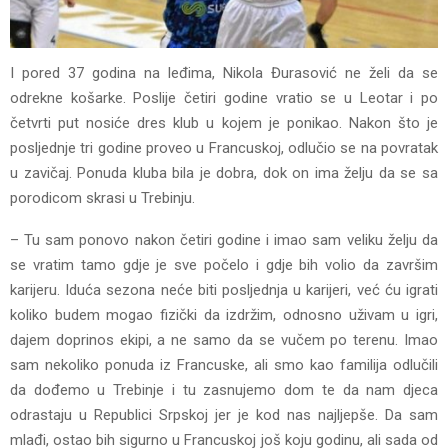
I pored 37 godina na leđima, Nikola Đurasović ne želi da se
odrekne košarke. Poslije četiri godine vratio se u Leotar i po
četvrti put nosiće dres klub u kojem je ponikao. Nakon što je
posljednje tri godine proveo u Francuskoj, odlučio se na povratak
u zavičaj. Ponuda kluba bila je dobra, dok on ima želju da se sa
porodicom skrasi u Trebinju.
– Tu sam ponovo nakon četiri godine i imao sam veliku želju da
se vratim tamo gdje je sve počelo i gdje bih volio da završim
karijeru. Iduća sezona neće biti posljednja u karijeri, već ću igrati
koliko budem mogao fizički da izdržim, odnosno uživam u igri,
dajem doprinos ekipi, a ne samo da se vučem po terenu. Imao
sam nekoliko ponuda iz Francuske, ali smo kao familija odlučili
da dođemo u Trebinje i tu zasnujemo dom te da nam djeca
odrastaju u Republici Srpskoj jer je kod nas najljepše. Da sam
mlađi, ostao bih sigurno u Francuskoj još koju godinu, ali sada od