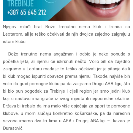
Njegov mlađi brat Božo trenutno nema klub i trenira sa
Leotarom, ali je teško očekivati da njih dvojica zajedno zaigraju u
istom klubu.
– Božo trenutno nema angažman i odbio je neke ponude s
početka ljeta, ali njemu će iskrsnuti nešto. Volio bih da zajedno
zaigramo u Leotaru mada je to teško očekivati jer je pitanje da li
bi klub mogao ispuniti obaveze prema njemu. Takođe, najviše bih
volio da grad pomogne klubu pa da zaigramo Drugu ABA ligu, što
bi bio pun pogodak za Trebinje i cijeli region jer smo jedini klub
koji u sastavu ima igrače iz svog mjesta ili neposredne okoline.
Država bi trebalo da ima malo više osjećaja za sport te pomogne
klubove, u mom slučaju konkretno košarkaške, pa da narednih
sezona imamo dva-tri tima u ABA i Drugoj ABA ligi – kazao je
Đurasović.