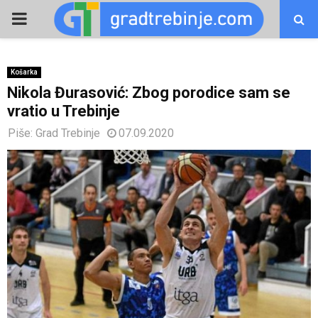
PRIMARY
MENU
Košarka
Nikola Đurasović: Zbog porodice sam se
vratio u Trebinje
Piše:
Grad Trebinje
07.09.2020