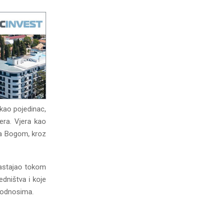
 kao pojedinac,
jera. Vjera kao
sa Bogom, kroz
 nastajao tokom
edništva i koje
m odnosima.