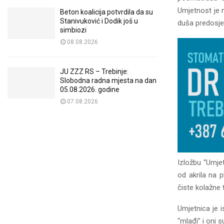
Umjetnost je n
Beton koalicija potvrdila da su
Stanivuković i Dodik još u
duša predosjeć
simbiozi
08.08.2026
JU ZZZ RS – Trebinje:
Slobodna radna mjesta na dan
05.08.2026. godine
07.08.2026
Izložbu “Umjet
od akrila na p
čiste kolažne 
Umjetnica je 
“mlađi” i oni 