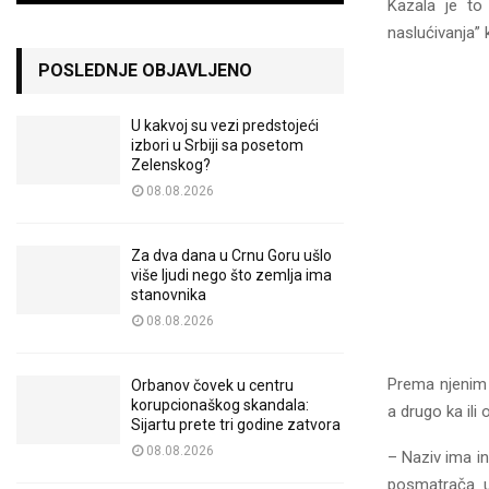
Kazala je to 
naslućivanja” 
POSLEDNJE OBJAVLJENO
U kakvoj su vezi predstojeći
izbori u Srbiji sa posetom
Zelenskog?
08.08.2026
Za dva dana u Crnu Goru ušlo
više ljudi nego što zemlja ima
stanovnika
08.08.2026
Prema njenim 
Orbanov čovek u centru
korupcionaškog skandala:
a drugo ka il
Sijartu prete tri godine zatvora
08.08.2026
– Naziv ima in
posmatrača u