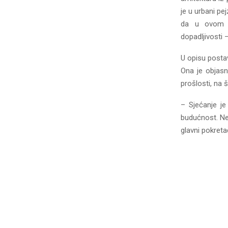
je u urbani pe
da u ovom ci
dopadljivosti –
U opisu postav
Ona je objas
prošlosti, na 
– Sjećanje je
budućnost. Ne
glavni pokretač