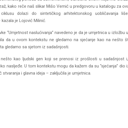
jzaž, kako reče naš slikar Mišo Vemić u predgovoru u katalogu za ov
klusu dolazi do sintetičkog arhitektonskog uobličavanja liš
 kazala je Lojović Milinić.
ke “Umjetnost naslućivanja” navedeno je da je umjetnica u izložbu u
nila da u ovom kontekstu ne gledamo na sjećanje kao na nešto št
šta gledamo sa sjetom iz sadašnjosti.
 nešto kao ljudski gen koji se prenosi iz prošlosti u sadašnjost 
ko nasljeđe. U tom kontekstu mogu da kažem da su “sjećanja” dio izl
 stvaranja i glavna ideja – zaključila je umjetnica.