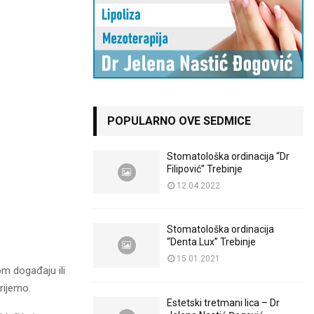
POPULARNO OVE SEDMICE
Stomatološka ordinacija “Dr
Filipović” Trebinje
12.04.2022
Stomatološka ordinacija
“Denta Lux” Trebinje
15.01.2021
om događaju ili
rijemo.
Estetski tretmani lica – Dr