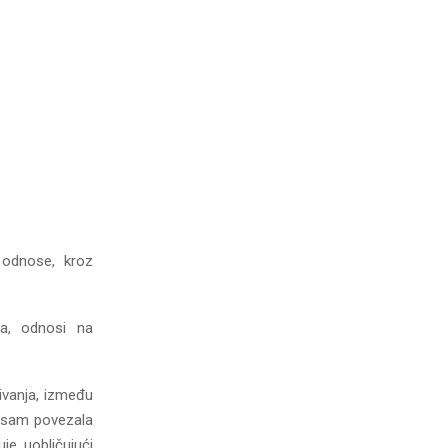
 odnose, kroz
ma, odnosi na
ivanja, između
no sam povezala
e, uobličujući