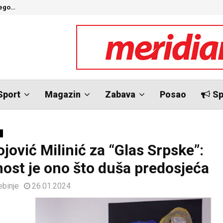
nego…
O
Sport
Magazin
Zabava
Posao
Sp
a
jović Milinić za “Glas Srpske”:
ost je ono što duša predosjeća
ebinje
26.01.2024