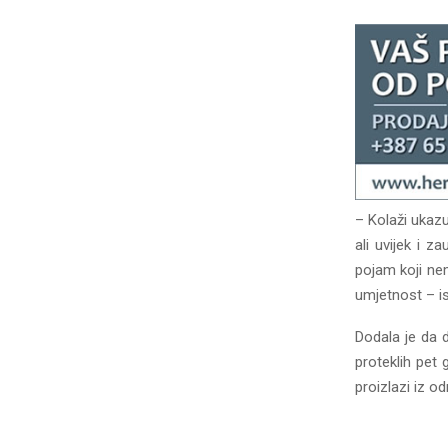
– Kolaži ukazu
ali uvijek i z
pojam koji ne
umjetnost – is
Dodala je da d
proteklih pet 
proizlazi iz o