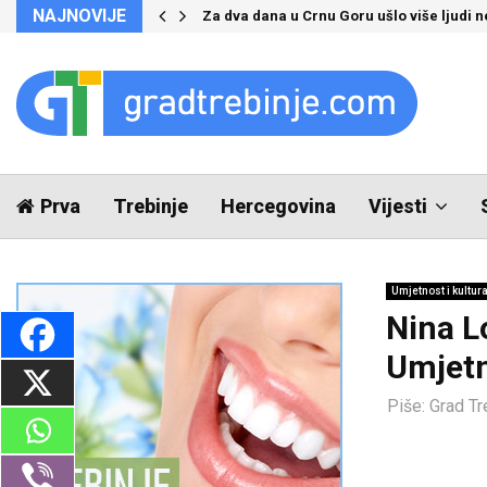
NAJNOVIJE
Za dva dana u Crnu Goru ušlo više ljudi 
Prva
Trebinje
Hercegovina
Vijesti
Umjetnost i kultur
Nina Lo
Umjetn
Piše:
Grad Tr