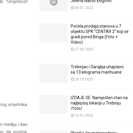
Jelena Nastić Đogović
žbi “Umjetnost
06.01.2022
Počela prodaja stanova u 7.
objektu SPK “CENTAR 2” koji se
gradi pored Binga (Foto +
Video)
27.06.2023
Trebinjac i Sarajlija uhapšeni
sa 13 kilograma marihuane
26.10.2023
IZDAJE SE: Namješten stan na
najljepšoj lokaciji u Trebinju
mog umjetnika,
/foto/
10.02.2026
m mediju, i kao
o da postoji.