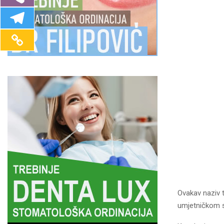
Ovakav naziv t
umjetničkom s