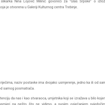
slikarka Nina Lojović Milinić govoreći za “Glas Srpske” o izlo
koja je otvorena u Galeriji Kulturnog centra Trebinje.
riječima, naziv postavke ima dvojako usmjerenje, jedno ka ili od sa
i od samog posmatrača.
tenciju da nas i kao stvaraoca, umjetnika koji se izražava u bilo koje
smjeri na nešto što ne vidimo, a svojim osjećanjem svjedočim