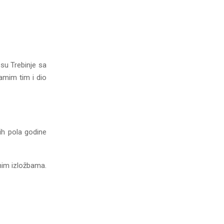
 su Trebinje sa
samim tim i dio
lih pola godine
nim izložbama.