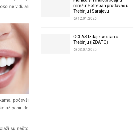
Planika širi maloprodajnu
mrežu: Potreban prodavač u
ko ne vidi, ali
Trebinju i Sarajevu
12.01.2026
OGLAS Izdaje se stan u
Trebinju (IZDATO)
03.07.2025
nikama, počevši
 kolaž papir do
olaži su nešto