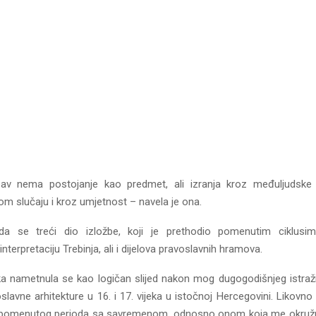
ubav nema postojanje kao predmet, ali izranja kroz međuljudske
om slučaju i kroz umjetnost – navela je ona.
 da se treći dio izložbe, koji je prethodio pomenutim ciklusi
nterpretaciju Trebinja, ali i dijelova pravoslavnih hramova.
a nametnula se kao logičan slijed nakon mog dugogodišnjeg istraž
slavne arhitekture u 16. i 17. vijeka u istočnoj Hercegovini. Likov
z pomenutog perioda sa savremenom, odnosno onom koja me okružuj