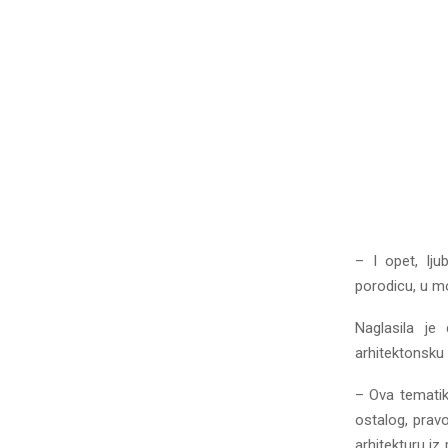
– I opet, lj
porodicu, u m
Naglasila je
arhitektonsku i
– Ova tematik
ostalog, pravo
arhitekturu i