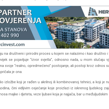
ju na društveni i prirodni proces u kojem se nalazimo i kao društvo i
auvijek se pojavljuje “izvor svjetla”, odnosno nada, u mom slučaju v
ma svoje “realno, opredmećeno” postojanje, ali postoji kroz odnos 
pričala je ona.
io izložbe koji je rađen u akrilnoj ili kombinovanoj tehnici, a koji je
godina, čini vidljivim osjećanje koje proizlazi iz iskrenog ljudskog zaj
dnosa majke i djeteta, veze ljubavi koja je najjača, bar u međuljudski