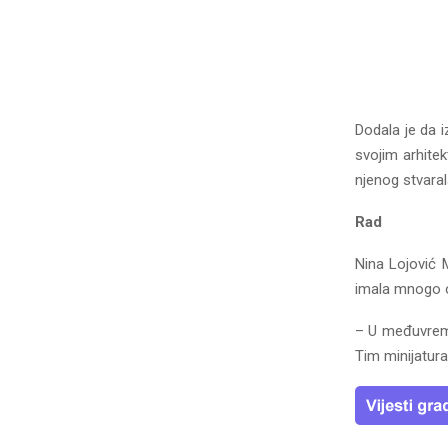
Dodala je da i
svojim arhitek
njenog stvaral
Rad
Nina Lojović M
imala mnogo o
– U međuvreme
Tim minijatur