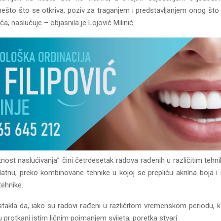
ešto što se otkriva, poziv za traganjem i predstavljanjem onog što o
a, naslućuje – objasnila je Lojović Milinić.
nost naslućivanja” čini četrdesetak radova rađenih u različitim teh
latnu, preko kombinovane tehnike u kojoj se prepliću akrilna boja i
tehnike.
istakla da, iako su radovi rađeni u različitom vremenskom periodu, k
su protkani istim ličnim poimanjem svijeta, poretka stvari.