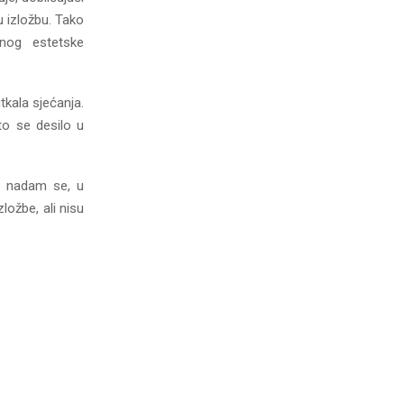
u izložbu. Tako
enog estetske
tkala sjećanja.
o se desilo u
i, nadam se, u
ožbe, ali nisu