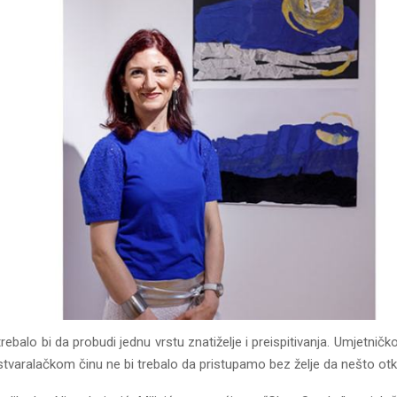
rebalo bi da probudi jednu vrstu znatiželje i preispitivanja. Umjetničk
tvaralačkom činu ne bi trebalo da pristupamo bez želje da nešto otk