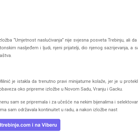
zložba “Umjetnost naslućivanja” nije svjesna posveta Trebinju, ali da
tonskim nasljeđem i ljudi, njeni prijatelji, dio njenog sazrijevanja, a 
aštva.
ilinić je istakla da trenutno pravi minijaturne kolaže, jer je u protek
baveza oko pripreme izložbe u Novom Sadu, Vranju i Gacku.
nu sam se pripremala i za učešće na nekim bijenalima i selektova
ama sam održavala kontinuitet u radu, a nakon izložbe nast