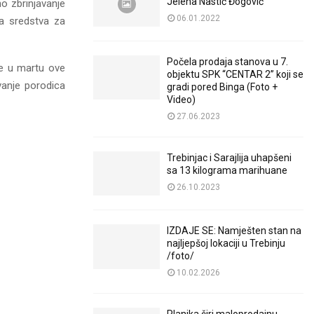
Jelena Nastić Đogović
o zbrinjavanje
06.01.2022
na sredstva za
Počela prodaja stanova u 7.
ke u martu ove
objektu SPK “CENTAR 2” koji se
vanje porodica
gradi pored Binga (Foto +
Video)
27.06.2023
Trebinjac i Sarajlija uhapšeni
sa 13 kilograma marihuane
26.10.2023
IZDAJE SE: Namješten stan na
najljepšoj lokaciji u Trebinju
/foto/
10.02.2026