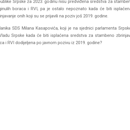
ublike Srpske za 2023. godinu nisu predviđena sredstva za stamben
nulih boraca i RVI, pa je ostalo nepoznato kada će biti isplaće
javanje onih koji su se prijavili na poziv još 2019. godine.
lanika SDS Milana Kasapovića, koji je na sjednici parlamenta Srps
Vladu Srpske kada će biti isplaćena sredstva za stambeno zbrinja
ca i RVI dodijeljena po javnom pozivu iz 2019. godine?