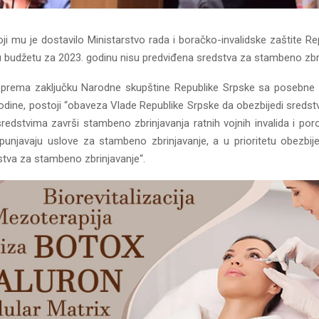
ji mu je dostavilo Ministarstvo rada i boračko-invalidske zaštite Re
u budžetu za 2023. godinu nisu predviđena sredstva za stambeno zbri
prema zaključku Narodne skupštine Republike Srpske sa posebne 
dine, postoji “obaveza Vlade Republike Srpske da obezbijedi sredstv
redstvima završi stambeno zbrinjavanja ratnih vojnih invalida i por
spunjavaju uslove za stambeno zbrinjavanje, a u prioritetu obezbij
tva za stambeno zbrinjavanje“.