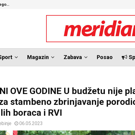
nego…
O
Sport
Magazin
Zabava
Posao
Sp
NI OVE GODINE U budžetu nije pl
za stambeno zbrinjavanje porodi
lih boraca i RVI
ebinje
06.05.2023