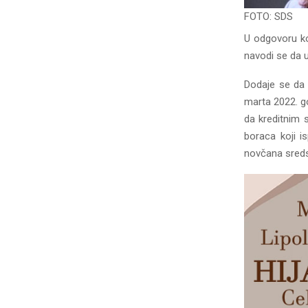
FOTO: SDS
U odgovoru ko
navodi se da 
Dodaje se da 
marta 2022. go
da kreditnim s
boraca koji i
novčana sreds