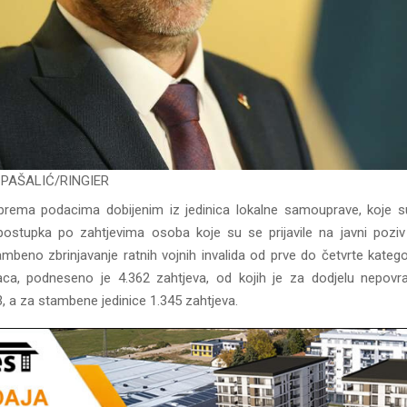
 PAŠALIĆ/RINGIER
prema podacima dobijenim iz jedinica lokalne samouprave, koje s
ostupka po zahtjevima osoba koje su se prijavile na javni pozi
mbeno zbrinjavanje ratnih vojnih invalida od prve do četvrte katego
aca, podneseno je 4.362 zahtjeva, od kojih je za dodjelu nepovr
, a za stambene jedinice 1.345 zahtjeva.