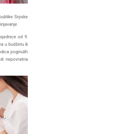
publike Srpske
njavanje.
sjednice od 9.
a u budžetu ili
odica poginulih
edi nepovratna