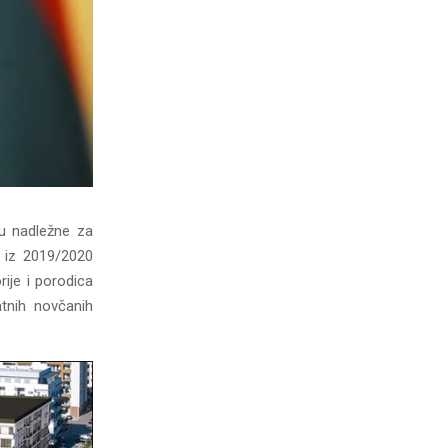
u nadležne za
v iz 2019/2020
rije i porodica
atnih novčanih