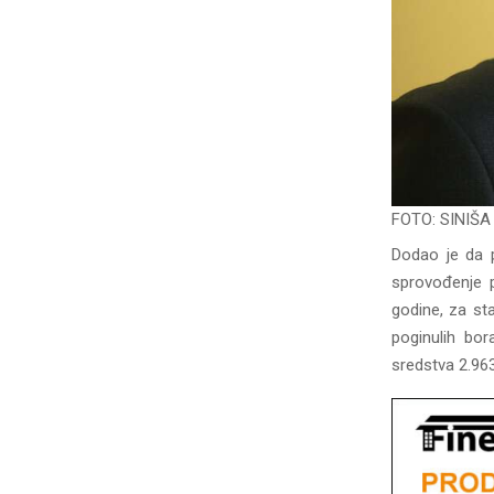
FOTO: SINIŠA
Dodao je da 
sprovođenje p
godine, za sta
poginulih bor
sredstva 2.963