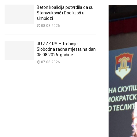
Beton koalicija potvrdila da su
Stanivuković i Dodik još u
simbiozi
08.08.2026
JU ZZZ RS – Trebinje:
Slobodna radna mjesta na dan
05.08.2026. godine
07.08.2026