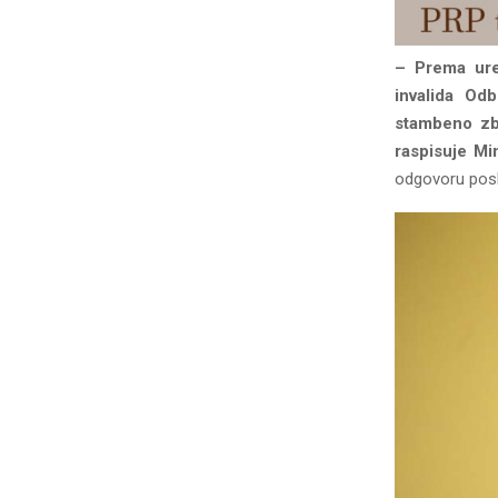
– Prema ure
invalida Od
stambeno zbr
raspisuje Mi
odgovoru posl