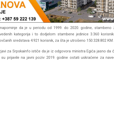
 napominje da je u periodu od 1999. do 2020. godine, stambeno 
avedenih kategorija i to dodjelom stambene jedinice 3.360 korisni
ovčanih sredstava 4.921 korisnik, za šta je utrošeno 150.328.802 KM.
javi za Srpskainfo ističe da je iz odgovora ministra Egića jasno da 
 su prijavile na javni poziv 2019. godine ostati uskraćene za na