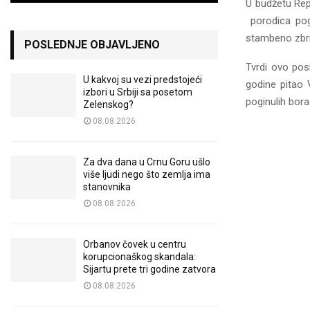
U budžetu Rep
porodica pogi
stambeno zbrin
POSLEDNJE OBJAVLJENO
Tvrdi ovo pos
U kakvoj su vezi predstojeći
godine pitao 
izbori u Srbiji sa posetom
poginulih bora
Zelenskog?
08.08.2026
Za dva dana u Crnu Goru ušlo
više ljudi nego što zemlja ima
stanovnika
08.08.2026
Orbanov čovek u centru
korupcionaškog skandala:
Sijartu prete tri godine zatvora
08.08.2026