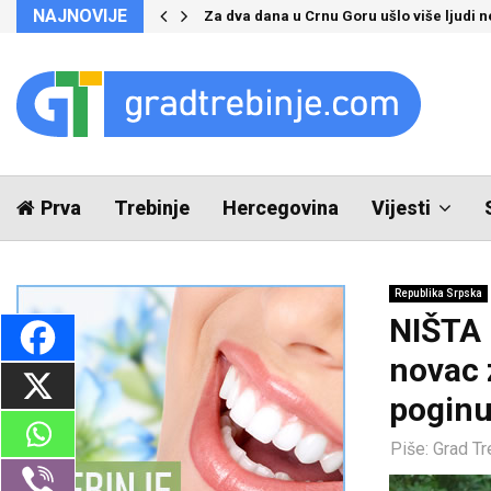
NAJNOVIJE
Za dva dana u Crnu Goru ušlo više ljudi 
Prva
Trebinje
Hercegovina
Vijesti
Republika Srpska
NIŠTA 
novac 
poginu
Piše:
Grad Tr