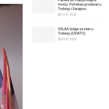
Planika širi maloprodajnu
mrežu: Potreban prodavač u
Trebinju i Sarajevu
12.01.2026
OGLAS Izdaje se stan u
Trebinju (IZDATO)
03.07.2025