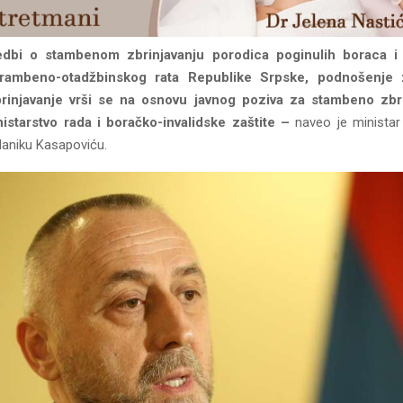
dbi o stambenom zbrinjavanju porodica poginulih boraca i r
brambeno-otadžbinskog rata Republike Srpske, podnošenje
injavanje vrši se na osnovu javnog poziva za stambeno zbri
nistarstvo rada i boračko-invalidske zaštite –
naveo je ministar 
aniku Kasapoviću.