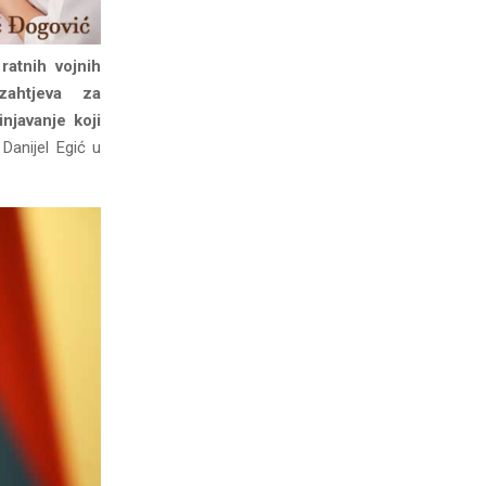
atnih vojnih
 zahtjeva za
njavanje koji
Danijel Egić u