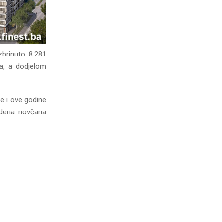
zbrinuto 8.281
ka, a dodjelom
će i ove godine
vedena novčana