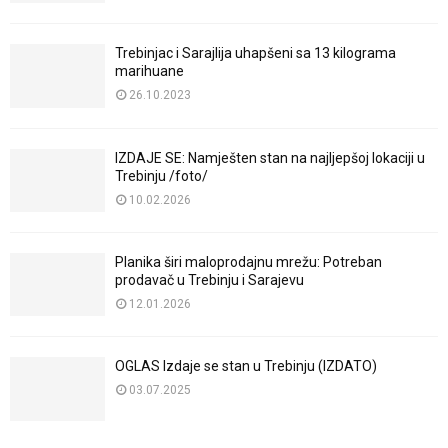
Trebinjac i Sarajlija uhapšeni sa 13 kilograma
marihuane
26.10.2023
IZDAJE SE: Namješten stan na najljepšoj lokaciji u
Trebinju /foto/
10.02.2026
Planika širi maloprodajnu mrežu: Potreban
prodavač u Trebinju i Sarajevu
12.01.2026
OGLAS Izdaje se stan u Trebinju (IZDATO)
03.07.2025