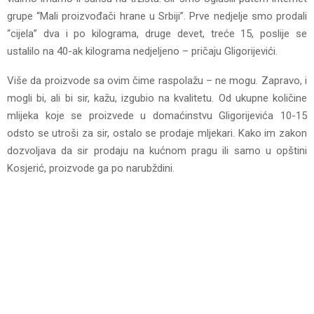
grupe “Mali proizvođači hrane u Srbiji”. Prve nedjelje smo prodali
“cijela” dva i po kilograma, druge devet, treće 15, poslije se
ustalilo na 40-ak kilograma nedjeljeno – pričaju Gligorijevići.
Više da proizvode sa ovim čime raspolažu – ne mogu. Zapravo, i
mogli bi, ali bi sir, kažu, izgubio na kvalitetu. Od ukupne količine
mlijeka koje se proizvede u domaćinstvu Gligorijevića 10-15
odsto se utroši za sir, ostalo se prodaje mljekari. Kako im zakon
dozvoljava da sir prodaju na kućnom pragu ili samo u opštini
Kosjerić, proizvode ga po narubždini.