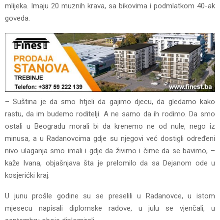
mlijeka. Imaju 20 muznih krava, sa bikovima i podmlatkom 40-ak
goveda.
– Suština je da smo htjeli da gajimo djecu, da gledamo kako
rastu, da im budemo roditelji. A ne samo da ih rodimo. Da smo
ostali u Beogradu morali bi da krenemo ne od nule, nego iz
minusa, a u Radanovcima gdje su njegovi već dostigli određeni
nivo ulaganja smo imali i gdje da živimo i čime da se bavimo, –
kaže Ivana, objašnjava šta je prelomilo da sa Dejanom ode u
kosjerićki kraj.
U junu prošle godine su se preselili u Radanovce, u istom
mjesecu napisali diplomske radove, u julu se vjenčali, u