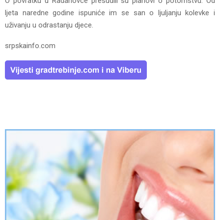
O povratku u Radanovce presudili su planovi o potomstvu. Od
ljeta naredne godine ispuniće im se san o ljuljanju kolevke i
uživanju u odrastanju djece.
srpskainfo.com