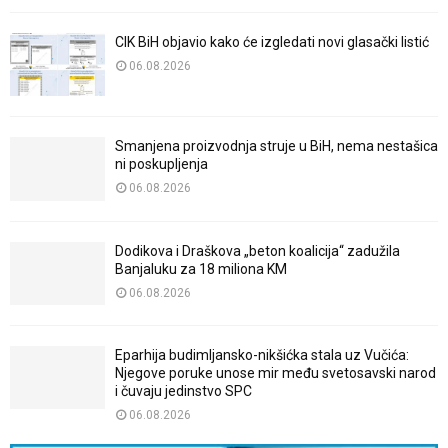
CIK BiH objavio kako će izgledati novi glasački listić
06.08.2026
Smanjena proizvodnja struje u BiH, nema nestašica
ni poskupljenja
06.08.2026
Dodikova i Draškova „beton koalicija“ zadužila
Banjaluku za 18 miliona KM
06.08.2026
Eparhija budimljansko-nikšićka stala uz Vučića:
Njegove poruke unose mir među svetosavski narod
i čuvaju jedinstvo SPC
06.08.2026