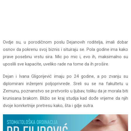
Ovdje su, u porodičnom poslu Dejanovih roditelja, imali dobar
osnov da pokrenu svoj biznis i situiraju se. Pola godine ima kako
prave posebnu vrstu sira. Mic po mic i, evo ih, maksimalno su
uposlili sve kapacite, uveliko rade na tome da ih prošire.
Dejan i Ivana Gligorijević imaju po 24 godine, a po zvanju su
diplomirani inženjeni poljoprivrede. Sreli su se na fakultetu u
Zemunu, poznanstvo se pretvorilo u ljubav, toliku da je morala biti
krunisana brakom. Bližio se kraj studija kad dođe vrijeme da njih
dvoje konrketnije pretresu kako, šta i gdje sutra.