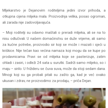
Mljekarstvo je Dejanovim roditeljima jedini izvor prihoda, a
otkupna cijena mlijeka mala. Proizvodnja velika, posao ogroman,
ali zarada nije zadovoljavajuća.
– Moji roditelji su odavno maštali o preradi mlijeka, ali se na to
nisu odlučivali. U našem domaćinstvu se duže vrijeme, ali samo
za kućne potrebe, proizvodio sir koji se može i mazati i sjeći u
kriškice. Nije tečan kao većina namaza koji mogu da se kupe po
prodavnicama. Pravi se od mlijeka koje se pasterizuje, zatim
ohladi i zasiri, i odleži 24 sata u surutki. Sadrži samo mlijeko, so i
maju – sirilo. U frižideru se čuva suva, može da stoji sedam dana.
Mnogi koji su ga probali pitali su zašto ga, kad je već ovako
ukusan i zdrav, ne proizvodimo za prodaju, – priča Dejan.