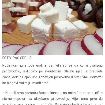
FOTO: RAS SRBIJA
Početkom juna ove godine osmjelili su se da komercijalizuju
proizvodnju, isključivo po narubždini. Glavnu riječ je preuzela
Ivana, dok je Dejan više zabavljen poslovima u njivi i štali. Pomažu
im njegovi roditelji i mlađi brat.
– Krenuli smo pomoću štapa i kanapa, sa onim šta imamo, ništa
nismo kupovali da olakšamo proizvodnju. Htjeli smo prvo da
vidimo imamo li šansu na tržištu. Sir smo oglasili putem internet