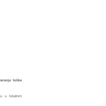
varanju teške
ju u lokalnim