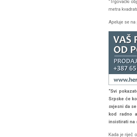
“Trgovački obj
metra kvadratn
Apeluje se na 
“Svi pokazat
Srpske će kon
svjesni da s
kod radno ak
insistirati n
Kada je riječ 