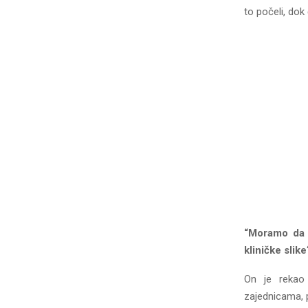
to počeli, dok
“Moramo da š
kliničke slike
On je rekao 
zajednicama, 