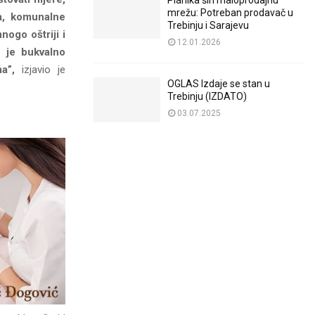
Planika širi maloprodajnu
mrežu: Potreban prodavač u
a, komunalne
Trebinju i Sarajevu
nogo oštriji i
12.01.2026
o je bukvalno
a”,
izjavio je
OGLAS Izdaje se stan u
Trebinju (IZDATO)
03.07.2025