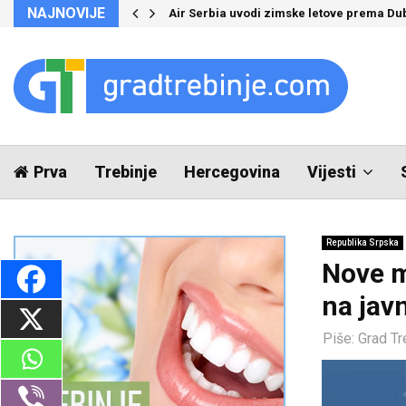
NAJNOVIJE
Air Serbia uvodi zimske letove prema Du
Prva
Trebinje
Hercegovina
Vijesti
Republika Srpska
Nove m
na jav
Piše:
Grad Tr