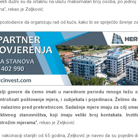
ekti dužni su da istaknu na ulazu maksimalan broj osoba, po jednoj 
a”, rekao je Zeljković.
poslodavce da organizuju rad od kuće, kako bi se spriječilo širenje z
elji govore da ćemo imati u narednom periodu mnogo težu s
trolisati poštovanje mjera, i subjekata i pojedinaca. Želimo d
e nalazimo pred prekretnicom. Sadašnje mjere imaju za cilj sma
tivnog stanovništva, koji imaju veliki broj kontakata. Instit
a strožim mjerama”
, rekao je Zeljković.
o vakcinaciji starijih od 65 godina, Zeljković je naveo da su pojedini 