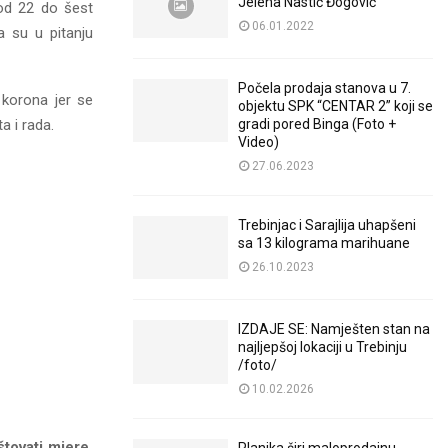
Jelena Nastić Đogović
 od 22 do šest
06.01.2022
a su u pitanju
Počela prodaja stanova u 7.
 korona jer se
objektu SPK “CENTAR 2” koji se
a i rada.
gradi pored Binga (Foto +
Video)
27.06.2023
Trebinjac i Sarajlija uhapšeni
sa 13 kilograma marihuane
26.10.2023
IZDAJE SE: Namješten stan na
najljepšoj lokaciji u Trebinju
/foto/
10.02.2026
tovati mjere,