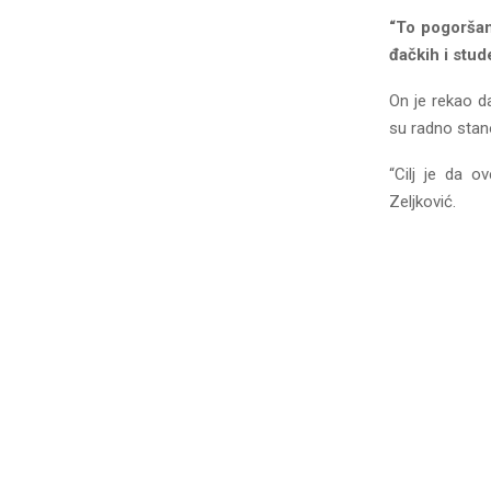
“To pogoršan
đačkih i stude
On je rekao da
su radno stano
“Cilj je da 
Zeljković.