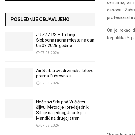
centrima, ali
časova. Zabra
profesionalni s
POSLEDNJE OBJAVLJENO
On je rekao d
JU ZZZ RS – Trebinje:
Republika Srps
Slobodna radna mjesta na dan
05.08.2026. godine
07.08.2026
Air Serbia uvodi zimske letove
prema Dubrovniku
07.08.2026
Neće svi Srbi pod Vučićevu
šljivu: Metodije i predsjednik
Srbije na jednoj, Joanikije i
Mandić na drugoj strani
07.08.2026
“Poseban akc