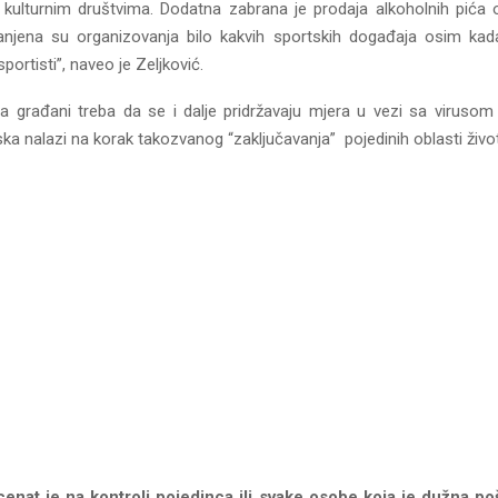
 i kulturnim društvima. Dodatna zabrana je prodaja alkoholnih pića
njena su organizovanja bilo kakvih sportskih događaja osim kad
portisti”, naveo je Zeljković.
a građani treba da se i dalje pridržavaju mjera u vezi sa virusom
ka nalazi na korak takozvanog “zaključavanja” pojedinih oblasti život
enat je na kontroli pojedinca ili svake osobe koja je dužna poš