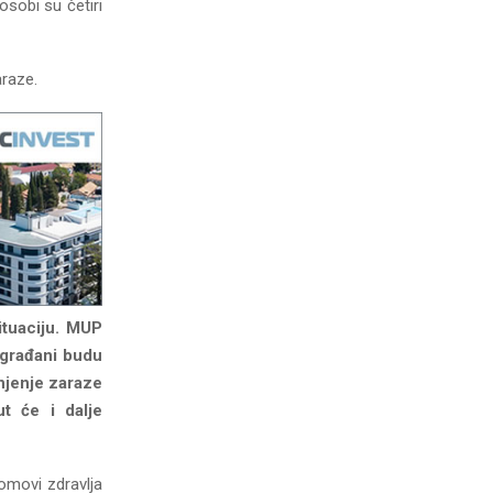
osobi su četiri
araze.
ituaciju. MUP
a građani budu
njenje zaraze
ut će i dalje
domovi zdravlja