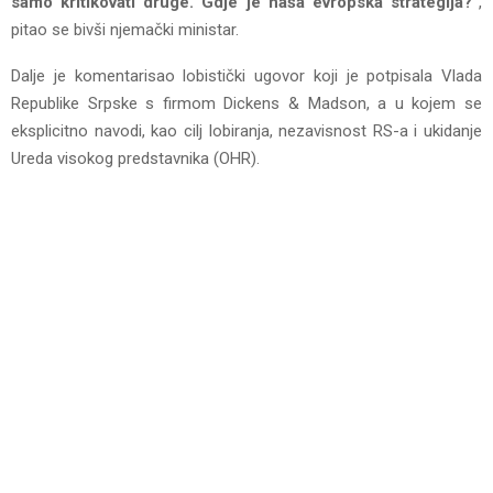
samo kritikovati druge. Gdje je naša evropska strategija?”
,
pitao se bivši njemački ministar.
Dalje je komentarisao lobistički ugovor koji je potpisala Vlada
Republike Srpske s firmom Dickens & Madson, a u kojem se
eksplicitno navodi, kao cilj lobiranja, nezavisnost RS-a i ukidanje
Ureda visokog predstavnika (OHR).