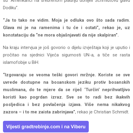
su “Amerikanci na srebrenom pladnju donijeli Schmidtovu glavu
Dodiku”.
“Ja to tako ne vidim. Moja je odluka ovo što sada radim.
Glava mi je na ramenima i tu će i ostati”, rekao je, uz
konstataciju da “ne mora objašnjavati da nije skalpiran”.
Na kraju intervjua je još govorio o dijelu izvještaja koji je uputio i
pročitao na sjednici Vijeća sigurnosti UN-a, a tiče se rasta
islamofobije u BiH.
“Izgovaraju se veoma teški govori mržnje. Koriste se sve
uvrede dostupne na bosanskom jeziku protiv bosanskih
muslimana, do te mjere da se riječ ‘Turčin’ neprihvatljivo
koristi kao pogrdan izraz. Sve se to radi bez ikakvih
posljedica i bez povlačenja izjava. Više nema nikakvog
zazora – i to me zaista zabrinjava”
, rekao je Christian Schmidt.