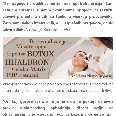
“Svi razgovori protekli su mirno i bez ‘upotrebe oružja’. Sam
sam bio spreman, u datim okolnostima, spriječiti da različiti
stavovi prerastu u rizik za funkciju visokog predstavnika.
Zato sam, nakon intenzivnih, ali i uspješnih razgovora, donio
takvu odluku”
, rekao je Schmidt za FAZ.
Visoki predstavnik je dalje pojasnio ove razgovore u odgovoru na
pitanje da li je bio potpuno otvoren u diskusijama da napusti BiH.
“Oni koji govore sve što im je na srcu ne poštuju osnovna
pravila diplomatskog ophođenja. Nisam ovdje da
objašnjavam lične osjećaje, nego da kažem o čemu se radi.