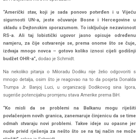
“Američki stav, koji je sada ponovo potvrđen i u Vijeću
sigurnosti UN-a, jeste očuvanje Bosne i Hercegovine u
skladu s Dejtonskim sporazumom. To isključuje nezavisnost
RS-a. Ali taj lobistički ugovor jasno opisuje određenu
namjeru, za čije ostvarenje se, prema onome što se čuje,
izdvaja mnogo novca – gotovo koliko iznosi cijeli godišnji
budžet OHR-a”,
dodao je Schmidt.
Na nekoliko pitanja o Miloradu Dodiku nije želio odgovoriti s
mnogo detalja, osim što je reagovao na to da posjeta Donalda
Trumpa Jr. Banjoj Luci, u organizaciji Dodikovog sina Igora,
sugeriše potencijalnu promjenu stava Amerike prema BiH.
“Ko misli da se problemi na Balkanu mogu riješiti
povlačenjem novih granica, zanemaruje činjenicu da se time
odmah stvaraju novi problemi. Takve ideje su opasne jer
nude privid rješenja za nešto što se na taj način ne može
riješiti”
, rekao je Schmidt.