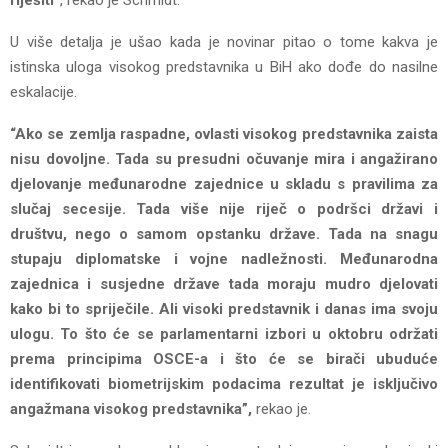
U više detalja je ušao kada je novinar pitao o tome kakva je
istinska uloga visokog predstavnika u BiH ako dođe do nasilne
eskalacije.
“Ako se zemlja raspadne, ovlasti visokog predstavnika zaista
nisu dovoljne. Tada su presudni očuvanje mira i angažirano
djelovanje međunarodne zajednice u skladu s pravilima za
slučaj secesije. Tada više nije riječ o podršci državi i
društvu, nego o samom opstanku države. Tada na snagu
stupaju diplomatske i vojne nadležnosti. Međunarodna
zajednica i susjedne države tada moraju mudro djelovati
kako bi to spriječile. Ali visoki predstavnik i danas ima svoju
ulogu. To što će se parlamentarni izbori u oktobru održati
prema principima OSCE-a i što će se birači ubuduće
identifikovati biometrijskim podacima rezultat je isključivo
angažmana visokog predstavnika”,
rekao je.