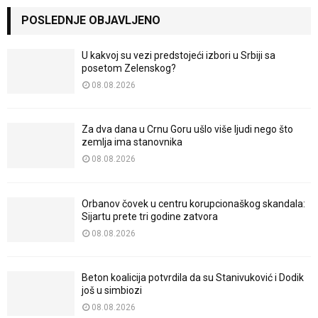
POSLEDNJE OBJAVLJENO
U kakvoj su vezi predstojeći izbori u Srbiji sa
posetom Zelenskog?
08.08.2026
Za dva dana u Crnu Goru ušlo više ljudi nego što
zemlja ima stanovnika
08.08.2026
Orbanov čovek u centru korupcionaškog skandala:
Sijartu prete tri godine zatvora
08.08.2026
Beton koalicija potvrdila da su Stanivuković i Dodik
još u simbiozi
08.08.2026