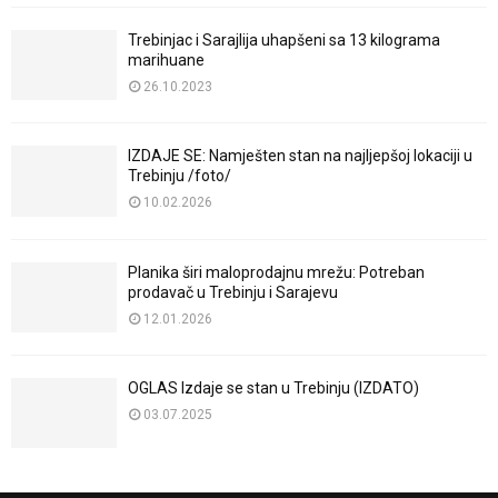
Trebinjac i Sarajlija uhapšeni sa 13 kilograma
marihuane
26.10.2023
IZDAJE SE: Namješten stan na najljepšoj lokaciji u
Trebinju /foto/
10.02.2026
Planika širi maloprodajnu mrežu: Potreban
prodavač u Trebinju i Sarajevu
12.01.2026
OGLAS Izdaje se stan u Trebinju (IZDATO)
03.07.2025