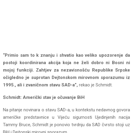
“Primio sam to k znanju i shvatio kao veliko upozorenje da
postoji koordinirana akcija koja ne želi dobro ni Bosni ni
mojoj funkciji. Zahtjev za nezavisnošću Republike Srpske
očigledno je suprotan Dejtonskom mirovnom sporazumu iz
1995., ali i zvaničnom stavu SAD-a”,
rekao je Schmidt.
Schmidt: Američki stav je očuvanje BiH
Na pitanje novinara o stavu SAD-a, u kontekstu nedavnog govora
američke predstavnice u Vijeću sigurnosti Ujedinjenih nacija
Tammy Bruce, Schmidt je ponovio tvrdnju da SAD čvrsto stoji uz
BiH i Dejtonski mirovni sporazum.