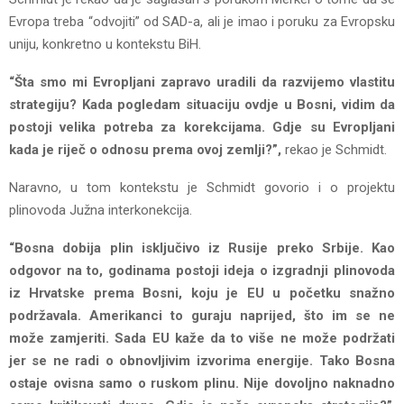
Evropa treba “odvojiti” od SAD-a, ali je imao i poruku za Evropsku
uniju, konkretno u kontekstu BiH.
“Šta smo mi Evropljani zapravo uradili da razvijemo vlastitu
strategiju? Kada pogledam situaciju ovdje u Bosni, vidim da
postoji velika potreba za korekcijama. Gdje su Evropljani
kada je riječ o odnosu prema ovoj zemlji?”,
rekao je Schmidt.
Naravno, u tom kontekstu je Schmidt govorio i o projektu
plinovoda Južna interkonekcija.
“Bosna dobija plin isključivo iz Rusije preko Srbije. Kao
odgovor na to, godinama postoji ideja o izgradnji plinovoda
iz Hrvatske prema Bosni, koju je EU u početku snažno
podržavala. Amerikanci to guraju naprijed, što im se ne
može zamjeriti. Sada EU kaže da to više ne može podržati
jer se ne radi o obnovljivim izvorima energije. Tako Bosna
ostaje ovisna samo o ruskom plinu. Nije dovoljno naknadno