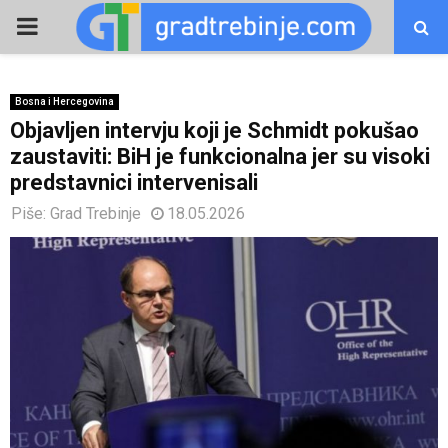
PRIMARY
MENU
Bosna i Hercegovina
Objavljen intervju koji je Schmidt pokušao
zaustaviti: BiH je funkcionalna jer su visoki
predstavnici intervenisali
Piše:
Grad Trebinje
18.05.2026