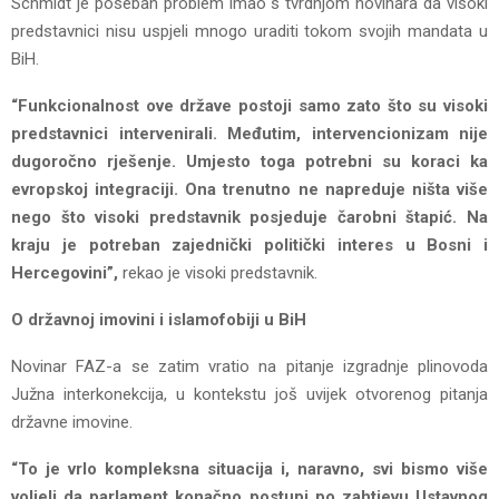
Schmidt je poseban problem imao s tvrdnjom novinara da visoki
predstavnici nisu uspjeli mnogo uraditi tokom svojih mandata u
BiH.
“Funkcionalnost ove države postoji samo zato što su visoki
predstavnici intervenirali. Međutim, intervencionizam nije
dugoročno rješenje. Umjesto toga potrebni su koraci ka
evropskoj integraciji. Ona trenutno ne napreduje ništa više
nego što visoki predstavnik posjeduje čarobni štapić. Na
kraju je potreban zajednički politički interes u Bosni i
Hercegovini”,
rekao je visoki predstavnik.
O državnoj imovini i islamofobiji u BiH
Novinar FAZ-a se zatim vratio na pitanje izgradnje plinovoda
Južna interkonekcija, u kontekstu još uvijek otvorenog pitanja
državne imovine.
“To je vrlo kompleksna situacija i, naravno, svi bismo više
voljeli da parlament konačno postupi po zahtjevu Ustavnog