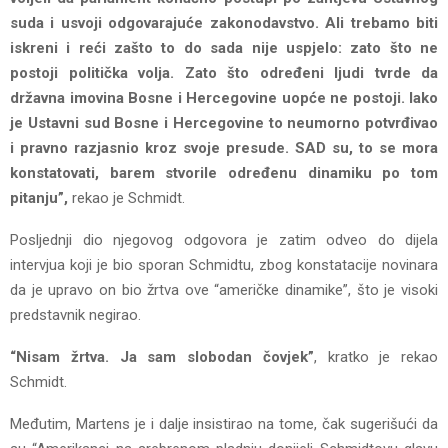
suda i usvoji odgovarajuće zakonodavstvo. Ali trebamo biti
iskreni i reći zašto to do sada nije uspjelo: zato što ne
postoji politička volja. Zato što određeni ljudi tvrde da
državna imovina Bosne i Hercegovine uopće ne postoji. Iako
je Ustavni sud Bosne i Hercegovine to neumorno potvrđivao
i pravno razjasnio kroz svoje presude. SAD su, to se mora
konstatovati, barem stvorile određenu dinamiku po tom
pitanju”,
rekao je Schmidt.
Posljednji dio njegovog odgovora je zatim odveo do dijela
intervjua koji je bio sporan Schmidtu, zbog konstatacije novinara
da je upravo on bio žrtva ove “američke dinamike”, što je visoki
predstavnik negirao.
“Nisam žrtva. Ja sam slobodan čovjek”
, kratko je rekao
Schmidt.
Međutim, Martens je i dalje insistirao na tome, čak sugerišući da