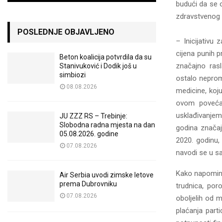
budući da se o
zdravstvenog 
POSLEDNJE OBJAVLJENO
– Inicijativu 
cijena punih 
Beton koalicija potvrdila da su
značajno rasl
Stanivuković i Dodik još u
simbiozi
ostalo neprom
08.08.2026
medicine, koj
ovom povećan
usklađivanjem 
JU ZZZ RS – Trebinje:
Slobodna radna mjesta na dan
godina značaj
05.08.2026. godine
2020. godinu,
07.08.2026
navodi se u s
Kako napominj
Air Serbia uvodi zimske letove
prema Dubrovniku
trudnica, poro
07.08.2026
oboljelih od m
plaćanja parti