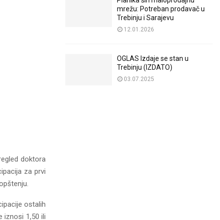
Planika širi maloprodajnu
mrežu: Potreban prodavač u
Trebinju i Sarajevu
12.01.2026
OGLAS Izdaje se stan u
Trebinju (IZDATO)
03.07.2025
pregled doktora
pacija za prvi
opštenju.
ipacije ostalih
 iznosi 1,50 ili