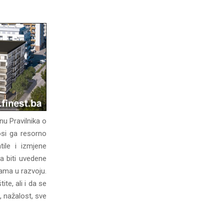
nu Pravilnika o
nosi ga resorno
tile i izmjene
a biti uvedene
ama u razvoju.
te, ali i da se
, nažalost, sve