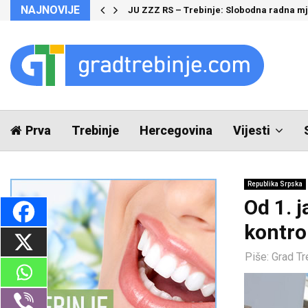
NAJNOVIJE
JU ZZZ RS – Trebinje: Slobodna radna m
Prva
Trebinje
Hercegovina
Vijesti
Republika Srpska
Od 1. j
kontro
Piše:
Grad Tr