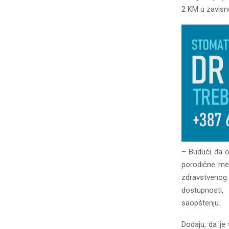
2 KM u zavisno
– Budući da o
porodične med
zdravstveno
dostupnosti,
saopštenju.
Dodaju, da je