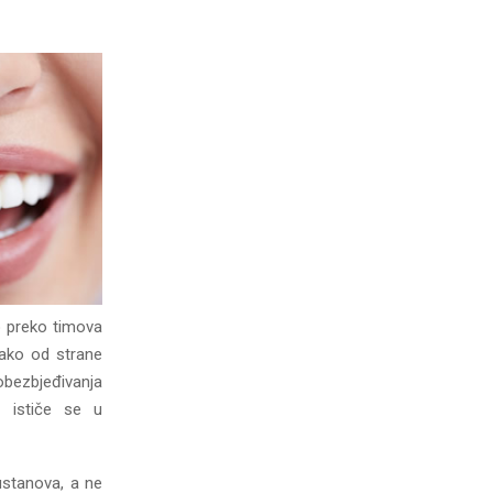
o preko timova
kako od strane
ezbjeđivanja
– ističe se u
ustanova, a ne