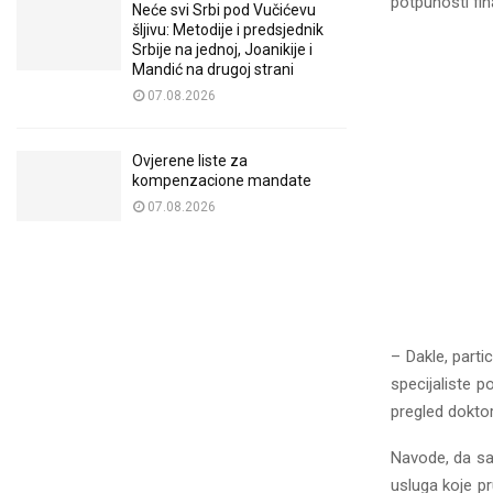
potpunosti fi
Neće svi Srbi pod Vučićevu
šljivu: Metodije i predsjednik
Srbije na jednoj, Joanikije i
Mandić na drugoj strani
07.08.2026
Ovjerene liste za
kompenzacione mandate
07.08.2026
– Dakle, parti
specijaliste 
pregled dokto
Navode, da sa 
usluga koje pru