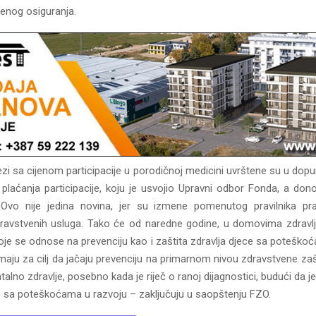
enog osiguranja.
zi sa cijenom participacije u porodičnoj medicini uvrštene su u dopu
u plaćanja participacije, koju je usvojio Upravni odbor Fonda, a do
 Ovo nije jedina novina, jer su izmene pomenutog pravilnika pra
ravstvenih usluga. Tako će od naredne godine, u domovima zdravlj
oje se odnose na prevenciju kao i zaštita zdravlja djece sa poteškoć
aju za cilj da jačaju prevenciju na primarnom nivou zdravstvene zašti
talno zdravlje, posebno kada je riječ o ranoj dijagnostici, budući da je
ce sa poteškoćama u razvoju – zaključuju u saopštenju FZO.