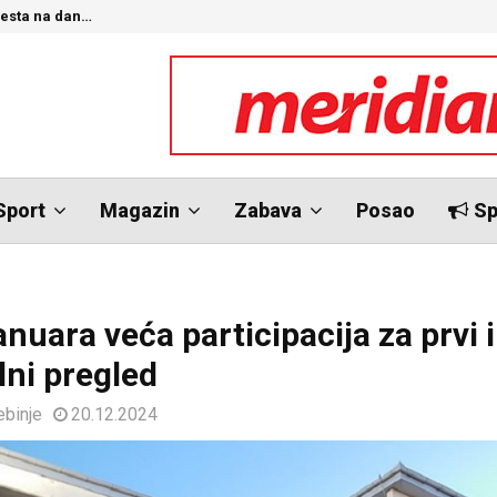
jesta na dan…
A
Sport
Magazin
Zabava
Posao
Sp
anuara veća participacija za prvi i
lni pregled
ebinje
20.12.2024