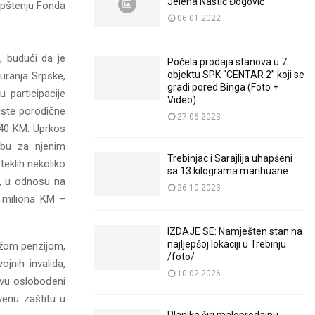
Jelena Nastić Đogović
aopštenju Fonda
06.01.2022
a, budući da je
Počela prodaja stanova u 7.
objektu SPK “CENTAR 2” koji se
uranja Srpske,
gradi pored Binga (Foto +
 participacije
Video)
iste porodične
27.06.2023
 40 KM. Uprkos
ebu za njenim
Trebinjac i Sarajlija uhapšeni
teklih nekoliko
sa 13 kilograma marihuane
i, u odnosu na
26.10.2023
3 miliona KM –
IZDAJE SE: Namješten stan na
najljepšoj lokaciji u Trebinju
ižom penzijom,
/foto/
ojnih invalida,
10.02.2026
novu oslobođeni
tvenu zaštitu u