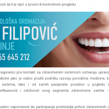
sti da li je riječ o prvom ili kontrolnom pregledu.
siguranici prvi kontakt sa zdravstvenim sistemom ostvaruju uprav
icine jako je važno pružiti podršku razvoju porodične medicine, 
g sistema, tako i od samih pacijenata posebno u pogledu ob
 efikasnosti i održivosti ovog segmenta zdravstvene zaštite 
 važno napomenuti da participacija predstavlja prihod zdravstvenih 