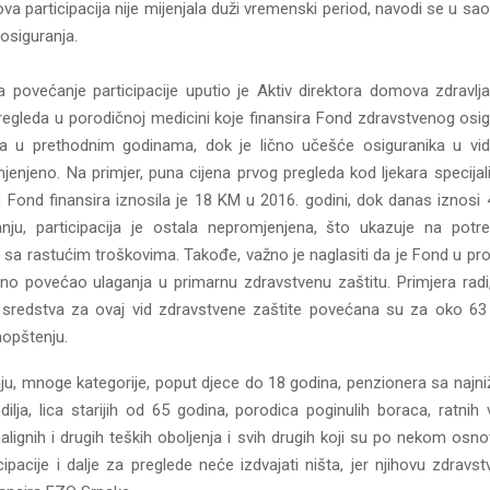
va participacija nije mijenjala duži vremenski period, navodi se u s
osiguranja.
za povećanje participacije uputio je Aktiv direktora domova zdravlj
pregleda u porodičnoj medicini koje finansira Fond zdravstvenog osig
a u prethodnim godinama, dok je lično učešće osiguranika u vidu
jenjeno. Na primjer, puna cijena prvog pregleda kod ljekara specijal
u Fond finansira iznosila je 18 KM u 2016. godini, dok danas iznosi
ju, participacija je ostala nepromjenjena, što ukazuje na potr
sa rastućim troškovima. Takođe, važno je naglasiti da je Fond u pro
no povećao ulaganja u primarnu zdravstvenu zaštitu. Primjera rad
 sredstva za ovaj vid zdravstvene zaštite povećana su za oko 6
aopštenju.
u, mnoge kategorije, poput djece do 18 godina, penzionera sa najn
dilja, lica starijih od 65 godina, porodica poginulih boraca, ratnih v
alignih i drugih teških oboljenja i svih drugih koji su po nekom os
cipacije i dalje za preglede neće izdvajati ništa, jer njihovu zdravs