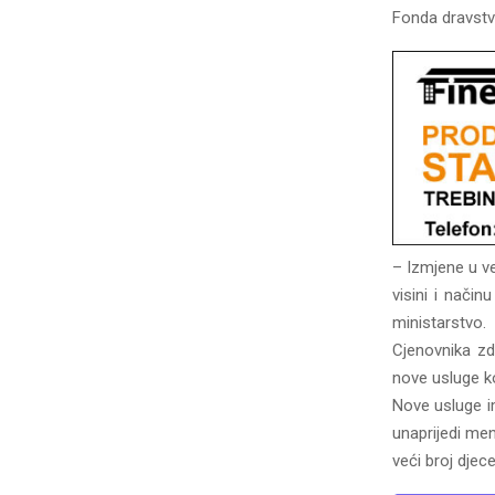
Fonda dravstv
– Izmjene u ve
visini i način
ministarstvo.
Cjenovnika zd
nove usluge k
Nove usluge im
unaprijedi men
veći broj dje