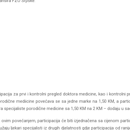
nansira FZO Srpske.
cipacija za prvi i kontrolni pregled doktora medicine, kao i kontrolni 
porodične mediicine povećava se sa jedne marke na 1,50 KM, a partici
ra specijaliste porodične medicine sa 1,50 KM na 2 KM – dodaju u sa
ovim povećanjem, participacija će biti izjednačena sa cijenom partic
žaju ljekari specijalisti iz drugih djelatnosti gdje participacija od ranije