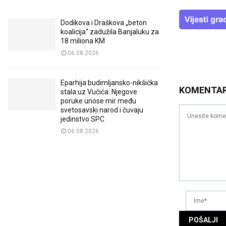
Dodikova i Draškova „beton
koalicija“ zadužila Banjaluku za
18 miliona KM
06.08.2026
Eparhija budimljansko-nikšićka
KOMENTA
stala uz Vučića: Njegove
poruke unose mir među
svetosavski narod i čuvaju
jedinstvo SPC
06.08.2026