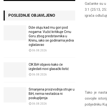
Gačanke su u v
3.1 (25:13, 25
POSLEDNJE OBJAVLJENO
igrača odluču
Diže oluju kad mu gori pod
nogama: Vučić kritikuje Crnu
Goru zbog predstavnika u
Kninu, iako se godinama jedva
oglašavao
06.08.2026
CIK BiH objavio kako će
izgledati novi glasački listić
06.08.2026
Smanjena proizvodnja struje u
Tako je nasta
BiH, nema nestašica ni
poskupljenja
osvojile istor
06.08.2026
pobjedniku Ku