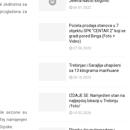
Jelena Nastić Đogović
al Jedinstva sa
06.01.2022
e proglašena za
Počela prodaja stanova u 7.
objektu SPK “CENTAR 2” koji se
gradi pored Binga (Foto +
Video)
27.06.2023
Trebinjac i Sarajlija uhapšeni
sa 13 kilograma marihuane
26.10.2023
IZDAJE SE: Namješten stan na
najljepšoj lokaciji u Trebinju
/foto/
ošle sezone su
10.02.2026
ofej namijenjen
 Srpske.