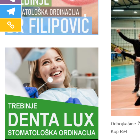
Odbojkašice Ž
Kup BiH.