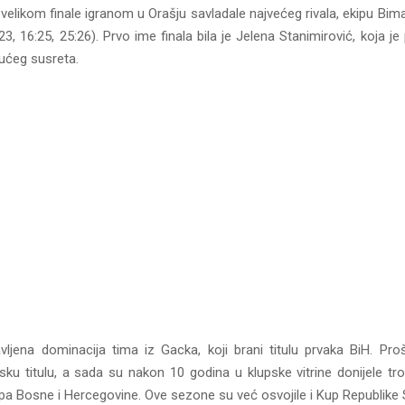
elikom finale igranom u Orašju savladale najvećeg rivala, ekipu Bim
:23, 16:25, 25:26). Prvo ime finala bila je Jelena Stanimirović, koja j
jućeg susreta.
vljena dominacija tima iz Gacka, koji brani titulu prvaka BiH. Pr
ijsku titulu, a sada su nakon 10 godina u klupske vitrine donijele tr
pa Bosne i Hercegovine. Ove sezone su već osvojile i Kup Republike