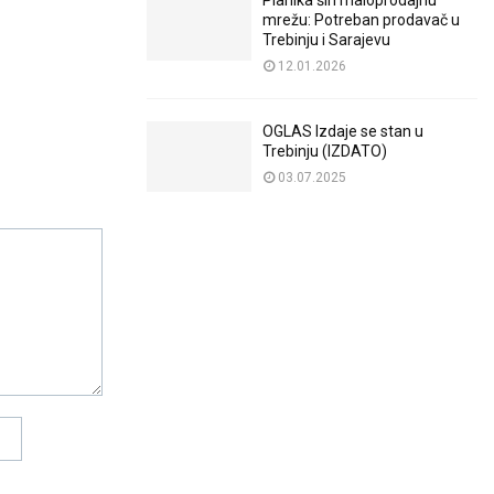
Planika širi maloprodajnu
mrežu: Potreban prodavač u
Trebinju i Sarajevu
12.01.2026
OGLAS Izdaje se stan u
Trebinju (IZDATO)
03.07.2025