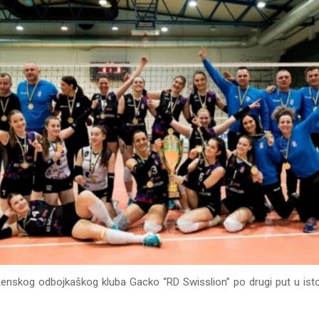
enskog odbojkaškog kluba Gacko “RD Swisslion” po drugi put u istori