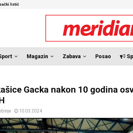
ački listić
S
Sport
Magazin
Zabava
Posao
Sp
ašice Gacka nakon 10 godina osv
iH
ebinje
10.03.2024