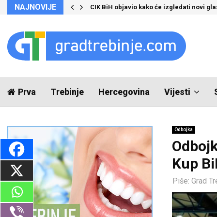
NAJNOVIJE
CIK BiH objavio kako će izgledati novi glas
Prva
Trebinje
Hercegovina
Vijesti
Odbojka
Odbojk
Kup B
Piše:
Grad Tr