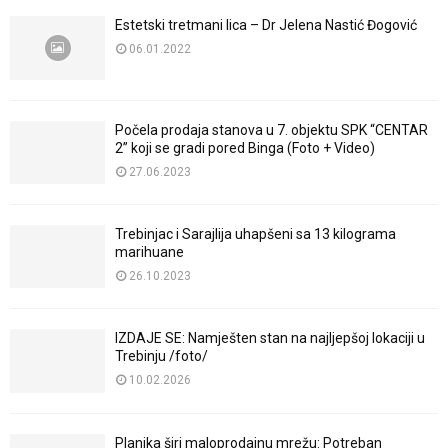
Estetski tretmani lica – Dr Jelena Nastić Đogović
06.01.2022
Počela prodaja stanova u 7. objektu SPK “CENTAR
2” koji se gradi pored Binga (Foto + Video)
27.06.2023
Trebinjac i Sarajlija uhapšeni sa 13 kilograma
marihuane
26.10.2023
IZDAJE SE: Namješten stan na najljepšoj lokaciji u
Trebinju /foto/
10.02.2026
Planika širi maloprodajnu mrežu: Potreban