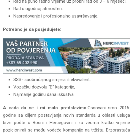
Rad na puno radno vrijeme uz probni rad od 3 – 6 mjeseci,
Rad u ugodnoj atmosferi,
Napredovanje i profesionalno usavršavanje.
Potrebno je da posjedujete:
SSS- saobraćajnog smjera ili ekvivalent,
Vozačku dozvolu “B” kategorije,
Najmanje godinu dana iskustva.
A sada da se i mi malo predstavimo:
Osnovani smo 2016.
godine sa ciljem postavljanja novih standarda u oblasti usluga
brze pošte u Bosni i Hercegovini i za veoma kratko vrijeme
pozicionirali se među vodeće kompanije na tržištu. Brzorastuća