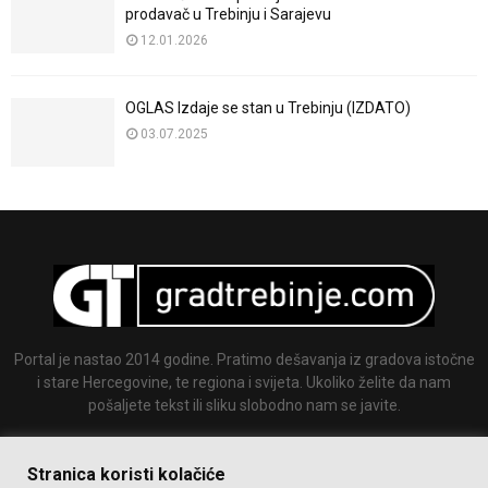
prodavač u Trebinju i Sarajevu
12.01.2026
OGLAS Izdaje se stan u Trebinju (IZDATO)
03.07.2025
Portal je nastao 2014 godine. Pratimo dešavanja iz gradova istočne
i stare Hercegovine, te regiona i svijeta. Ukoliko želite da nam
pošaljete tekst ili sliku slobodno nam se javite.
Email:
info@gradtrebinje.com
Stranica koristi kolačiće