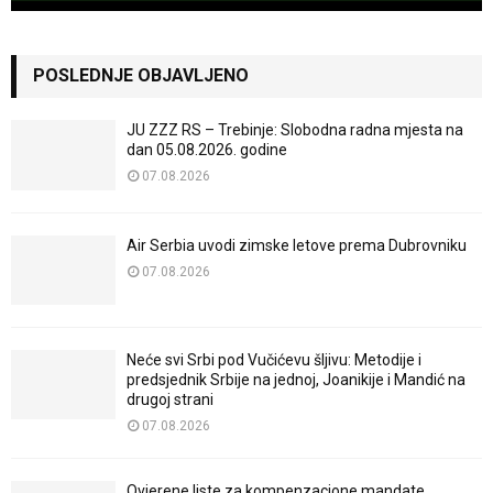
POSLEDNJE OBJAVLJENO
JU ZZZ RS – Trebinje: Slobodna radna mjesta na
dan 05.08.2026. godine
07.08.2026
Air Serbia uvodi zimske letove prema Dubrovniku
07.08.2026
Neće svi Srbi pod Vučićevu šljivu: Metodije i
predsjednik Srbije na jednoj, Joanikije i Mandić na
drugoj strani
07.08.2026
Ovjerene liste za kompenzacione mandate