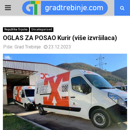
PRIMARY
MENU
Republika Srpska
Uncategorised
OGLAS ZA POSAO Kurir (više izvršilaca)
Piše:
Grad Trebinje
23.12.2023