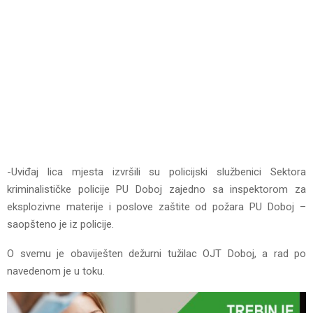
-Uviđaj lica mjesta izvršili su policijski službenici Sektora
kriminalističke policije PU Doboj zajedno sa inspektorom za
eksplozivne materije i poslove zaštite od požara PU Doboj –
saopšteno je iz policije.
O svemu je obaviješten dežurni tužilac OJT Doboj, a rad po
navedenom je u toku.