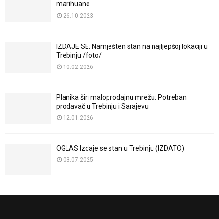
marihuane
26.10.2023
IZDAJE SE: Namješten stan na najljepšoj lokaciji u
Trebinju /foto/
10.02.2026
Planika širi maloprodajnu mrežu: Potreban
prodavač u Trebinju i Sarajevu
12.01.2026
OGLAS Izdaje se stan u Trebinju (IZDATO)
03.07.2025