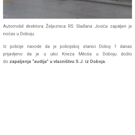
Automobil direktora Željeznica RS Slađana Jovića zapaljen je
noćas u Doboju.
Iz policije navode da je policijskoj stanici Doboj 1 danas
prijavljeno da je u ulici Kneza Miloša u Doboju došlo
do
zapaljenja “audija” u vlasništvu S.J. iz Doboja.