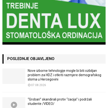
POSLEDNJE OBJAVLJENO
Nove izborne tehnologije mogle bi biti ozbiljan
problem za HDZ i otkriti razmjere demografskog
sloma u Hercegovini
07.08.2026
“Grobari” skandirali protiv “ćacija” i podržali
studente /VIDEO/