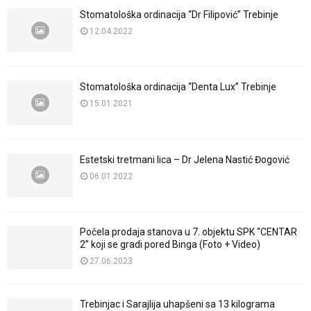
Stomatološka ordinacija “Dr Filipović” Trebinje
12.04.2022
Stomatološka ordinacija “Denta Lux” Trebinje
15.01.2021
Estetski tretmani lica – Dr Jelena Nastić Đogović
06.01.2022
Počela prodaja stanova u 7. objektu SPK “CENTAR
2” koji se gradi pored Binga (Foto + Video)
27.06.2023
Trebinjac i Sarajlija uhapšeni sa 13 kilograma