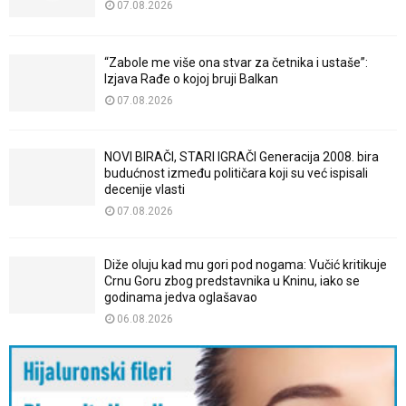
07.08.2026
“Zabole me više ona stvar za četnika i ustaše”:
Izjava Rađe o kojoj bruji Balkan
07.08.2026
NOVI BIRAČI, STARI IGRAČI Generacija 2008. bira
budućnost između političara koji su već ispisali
decenije vlasti
07.08.2026
Diže oluju kad mu gori pod nogama: Vučić kritikuje
Crnu Goru zbog predstavnika u Kninu, iako se
godinama jedva oglašavao
06.08.2026