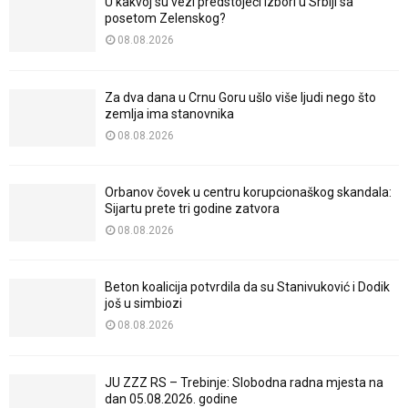
U kakvoj su vezi predstojeći izbori u Srbiji sa
posetom Zelenskog?
08.08.2026
Za dva dana u Crnu Goru ušlo više ljudi nego što
zemlja ima stanovnika
08.08.2026
Orbanov čovek u centru korupcionaškog skandala:
Sijartu prete tri godine zatvora
08.08.2026
Beton koalicija potvrdila da su Stanivuković i Dodik
još u simbiozi
08.08.2026
JU ZZZ RS – Trebinje: Slobodna radna mjesta na
dan 05.08.2026. godine