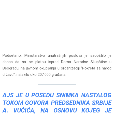
Podsetimo, Ministarstvo unutrašnjih poslova je saopštilo je
danas da na se platou ispred Doma Narodne Skupštine u
Beogradu, na javnom okupljanju u organizaciji ‘’Pokreta za narod
državu’’, nalazilo oko 207.000 građana.
AJS JE U POSEDU SNIMKA NASTALOG
TOKOM GOVORA PREDSEDNIKA SRBIJE
A. VUČIĆA, NA OSNOVU KOJEG JE