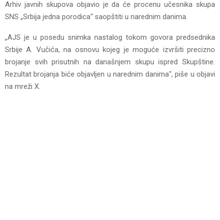
Arhiv javnih skupova objavio je da će procenu učesnika skupa
SNS „Srbija jedna porodica“ saopštiti u narednim danima.
„AJS je u posedu snimka nastalog tokom govora predsednika
Srbije A. Vučića, na osnovu kojeg je moguće izvršiti precizno
brojanje svih prisutnih na današnjem skupu ispred Skupštine.
Rezultat brojanja biće objavljen u narednim danima“, piše u objavi
na mreži X.