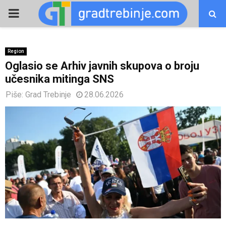
PRIMARY
MENU
Region
Oglasio se Arhiv javnih skupova o broju
učesnika mitinga SNS
Piše:
Grad Trebinje
28.06.2026