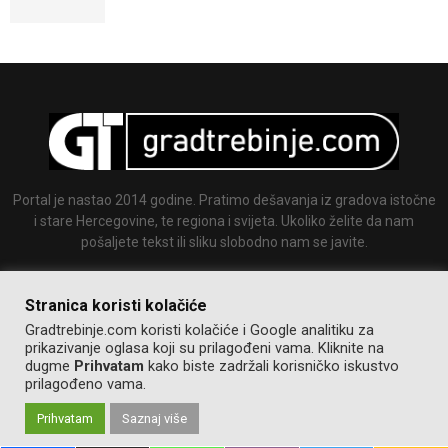
Portal je nastao 2014 godine. Pratimo dešavanja iz gradova istočne
i stare Hercegovine, te regiona i svijeta. Ukoliko želite da nam
pošaljete tekst ili sliku slobodno nam se javite.
Email:
info@gradtrebinje.com
Stranica koristi kolačiće
Gradtrebinje.com koristi kolačiće i Google analitiku za
prikazivanje oglasa koji su prilagođeni vama. Kliknite na
dugme
Prihvatam
kako biste zadržali korisničko iskustvo
prilagođeno vama.
Prihvatam
Saznaj više
@2014-2020. Sva prava zadržana.
Pravila korištenja
Izrada:
GT team