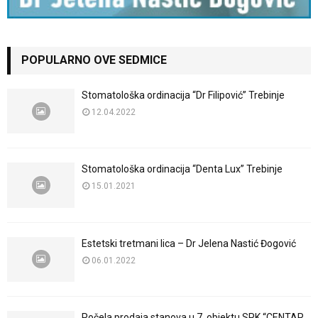
POPULARNO OVE SEDMICE
Stomatološka ordinacija “Dr Filipović” Trebinje
12.04.2022
Stomatološka ordinacija “Denta Lux” Trebinje
15.01.2021
Estetski tretmani lica – Dr Jelena Nastić Đogović
06.01.2022
Počela prodaja stanova u 7. objektu SPK “CENTAR