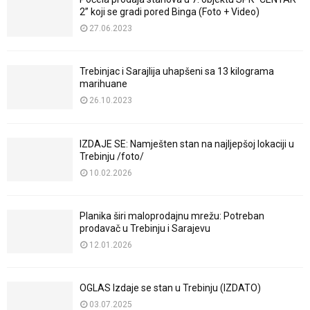
2” koji se gradi pored Binga (Foto + Video)
27.06.2023
Trebinjac i Sarajlija uhapšeni sa 13 kilograma
marihuane
26.10.2023
IZDAJE SE: Namješten stan na najljepšoj lokaciji u
Trebinju /foto/
10.02.2026
Planika širi maloprodajnu mrežu: Potreban
prodavač u Trebinju i Sarajevu
12.01.2026
OGLAS Izdaje se stan u Trebinju (IZDATO)
03.07.2025