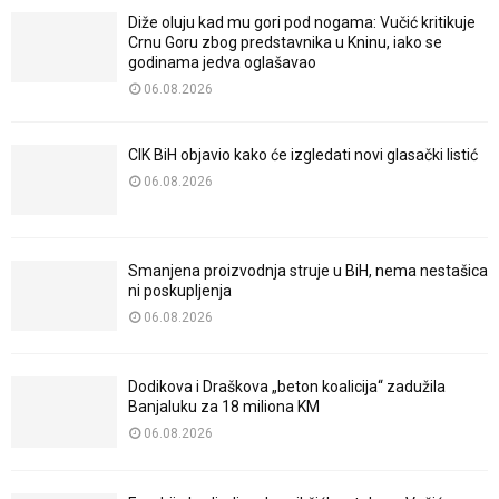
Diže oluju kad mu gori pod nogama: Vučić kritikuje
Crnu Goru zbog predstavnika u Kninu, iako se
godinama jedva oglašavao
06.08.2026
CIK BiH objavio kako će izgledati novi glasački listić
06.08.2026
Smanjena proizvodnja struje u BiH, nema nestašica
ni poskupljenja
06.08.2026
Dodikova i Draškova „beton koalicija“ zadužila
Banjaluku za 18 miliona KM
06.08.2026