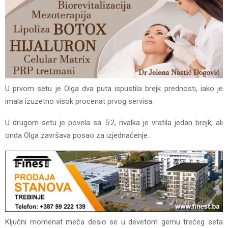
U prvom setu je Olga dva puta ispustila brejk prednosti, iako je
imala izuzetno visok procenat prvog servisa.
U drugom setu je povela sa 5:2, rivalka je vratila jedan brejk, ali
onda Olga završava posao za izjednačenje.
Ključni momenat meča desio se u devetom gemu trećeg seta