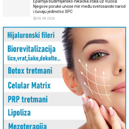
Eparhija budimljansko-nikšićka stala uz Vučića:
Njegove poruke unose mir među svetosavski narod
i čuvaju jedinstvo SPC
06.08.2026