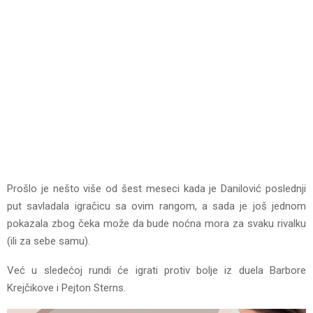
Prošlo je nešto više od šest meseci kada je Danilović poslednji
put savladala igračicu sa ovim rangom, a sada je još jednom
pokazala zbog čeka može da bude noćna mora za svaku rivalku
(ili za sebe samu).
Već u sledećoj rundi će igrati protiv bolje iz duela Barbore
Krejčikove i Pejton Sterns.