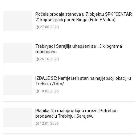
Počela prodaja stanova u 7. objektu SPK “CENTAR
2” koji se gradi pored Binga (Foto + Video)
27.06.2023
Trebinjac i Sarajlija uhapšeni sa 13 kilograma
marihuane
26.10.2023
IZDAJE SE: Namješten stan na najljepšoj lokaciji u
Trebinju /foto/
10.02.2026
Planika širi maloprodajnu mrežu: Potreban
prodavač u Trebinju i Sarajevu
12.01.2026