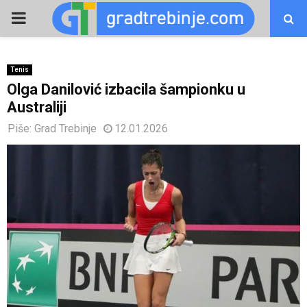
PRIMARY
MENU
Tenis
Olga Danilović izbacila šampionku u
Australiji
Piše:
Grad Trebinje
12.01.2026