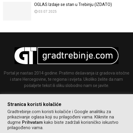
OGLAS Izdaje se stan u Trebinju (IZDATO)
03.07.2025
Portal je nastao 2014 godine. Pratimo dešavanja iz gradova istočne
i stare Hercegovine, te regiona i svijeta. Ukoliko želite da nam
pošaljete tekst ili sliku slobodno nam se javite.
Email:
info@gradtrebinje.com
Stranica koristi kolačiće
Gradtrebinje.com koristi kolačiće i Google analitiku za
prikazivanje oglasa koji su prilagođeni vama. Kliknite na
dugme
Prihvatam
kako biste zadržali korisničko iskustvo
prilagođeno vama.