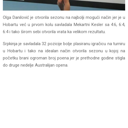
Olga Danilović je otvorila sezonu na najbolji mogući način jer je u
Hobartu već u prvom kolu savladala Mekartni Kesler sa 4:6, 6:4,
6:4 i tako širom sebi otvorila vrata ka velikom rezultatu.
Srpkinja je savladala 32 pozicije bolje plasiranu igračicu na turniru
u Hobartu i tako na idealan način otvorila sezonu u kojoj na
početku brani ogroman broj poena jer je prethodne godine stigla
do druge nedelje Australijan opena.