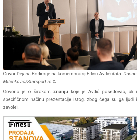
Govor Dejana Bodiroge na komemoraciji Edinu Avdiću
foto: Dusan
Milenkovic/Starsport.rs ©
Govorio je o širokom
znanju
koje je Avdić posedovao, ali i
specifičnom načinu prezentacije istog, zbog čega su ga ljudi i
zavoleli.