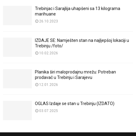
Trebinjac i Sarajlija uhapšeni sa 13 kilograma
marihuane
26.10.2023
IZDAJE SE: Namješten stan na najljepšoj lokaciji u
Trebinju /foto/
10.02.2026
Planika širi maloprodajnu mrežu: Potreban
prodavač u Trebinju i Sarajevu
12.01.2026
OGLAS Izdaje se stan u Trebinju (IZDATO)
03.07.2025