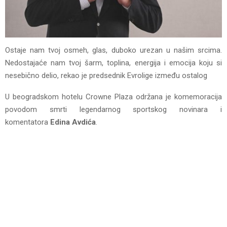
Ostaje nam tvoj osmeh, glas, duboko urezan u našim srcima.
Nedostajaće nam tvoj šarm, toplina, energija i emocija koju si
nesebično delio, rekao je predsednik Evrolige između ostalog
U beogradskom hotelu Crowne Plaza održana je komemoracija
povodom smrti legendarnog sportskog novinara i
komentatora
Edina Avdića
.