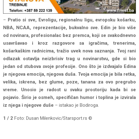
–
Pratio si sve, Evroligu, regionalnu ligu, evropsku košarku,
NBA, NCAA, reprezentacije, bukvalno sve. Edin je bio više
od novinara, profesionalac bez premca, koji se svakodnevno
usavršavao i kroz razgovore sa igračima, trenerima,
košarkaškim radnicima, tražio uvek nova saznanja. Tvoj rani
odlazak ostavlja neizbrisiv trag u novinarstvu, gde si bio
jedan od stubova svoje profesije. Ono što je izdvajalo Edina
je njegova emocija, njegova duša. Tvoja emocija je bila retka,
velika, iskrena, bez glume, poze, tanana za ovo pregrubo
vreme. Unosio je radost u svaku prostoriju kada bi se
pojavio. Širio je osmeh, specifičan humor i toplina je izvirala
iz njega i njegove duše
– istakao je Bodiroga.
1 / 2
Foto: Dusan Milenkovic/Starsport.rs ©