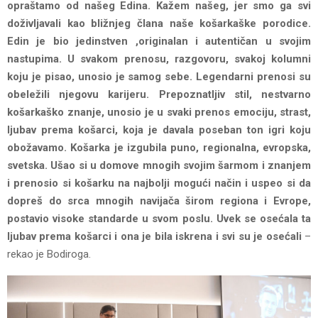
opraštamo od našeg Edina. Kažem našeg, jer smo ga svi
doživljavali kao bližnjeg člana naše košarkaške porodice.
Edin je bio jedinstven ,originalan i autentičan u svojim
nastupima. U svakom prenosu, razgovoru, svakoj kolumni
koju je pisao, unosio je samog sebe. Legendarni prenosi su
obeležili njegovu karijeru. Prepoznatljiv stil, nestvarno
košarkaško znanje, unosio je u svaki prenos emociju, strast,
ljubav prema košarci, koja je davala poseban ton igri koju
obožavamo. Košarka je izgubila puno, regionalna, evropska,
svetska. Ušao si u domove mnogih svojim šarmom i znanjem
i prenosio si košarku na najbolji mogući način i uspeo si da
dopreš do srca mnogih navijača širom regiona i Evrope,
postavio visoke standarde u svom poslu. Uvek se osećala ta
ljubav prema košarci i ona je bila iskrena i svi su je osećali
–
rekao je Bodiroga.