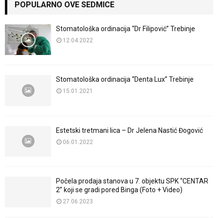
POPULARNO OVE SEDMICE
Stomatološka ordinacija “Dr Filipović” Trebinje
12.04.2022
Stomatološka ordinacija “Denta Lux” Trebinje
15.01.2021
Estetski tretmani lica – Dr Jelena Nastić Đogović
06.01.2022
Počela prodaja stanova u 7. objektu SPK “CENTAR
2” koji se gradi pored Binga (Foto + Video)
27.06.2023