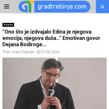
PRIMARY
MENU
Košarka
“Ono što je izdvajalo Edina je njegova
emocija, njegova duša…” Emotivan govor
Dejana Bodiroge…
Piše:
Grad Trebinje
07.06.2026