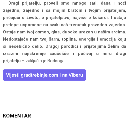
–
Dragi prijatelju, proveli smo mnogo sati, dana i noći
zajedno, zajedno i sa mojim bratom i tvojim prijateljem,
pričajući o životu, o prijateljstvu, najviše o košarci. I ostaju
prelepe uspomene na svaki naš trenutak proveden zajedno.
Ostaje nam tvoj osmeh, glas, duboko urezan u našim srcima.
Nedostajaće nam tvoj šarm, toplina, energija i emocija koju
si nesebično delio. Dragoj porodici i prijateljima želim da
izrazim najiskrenije saučešće i počivaj u miru dragi
prijatelju
– zaključio je Bodiroga.
KOMENTAR