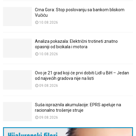
Crna Gora: Stop poslovanju sa bankom bliskom
Vučiću
10.08.2026
Analiza pokazala: Električni trotineti znatno
opasniji od bicikala i motora
10.08.2026
Ovo je 21 grad koji će prvi dobiti Lidl u BiH – Jedan
od najvećih gradova nije na listi
09.08.2026
Suša ispraznila akumulacije: EPRS apeluje na
racionalno trošenje struje
09.08.2026