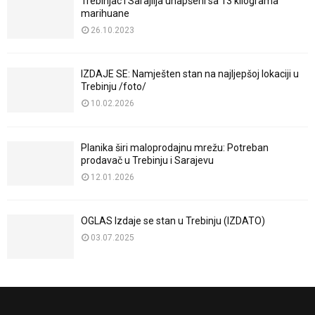
Trebinjac i Sarajlija uhapšeni sa 13 kilograma
marihuane
26.10.2023
IZDAJE SE: Namješten stan na najljepšoj lokaciji u
Trebinju /foto/
10.02.2026
Planika širi maloprodajnu mrežu: Potreban
prodavač u Trebinju i Sarajevu
12.01.2026
OGLAS Izdaje se stan u Trebinju (IZDATO)
03.07.2025