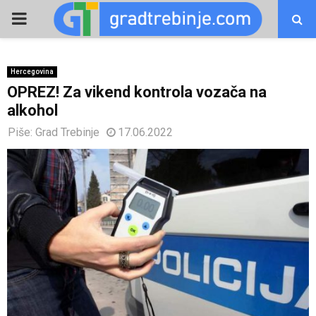
PRIMARY
MENU
Hercegovina
OPREZ! Za vikend kontrola vozača na
alkohol
Piše:
Grad Trebinje
17.06.2022