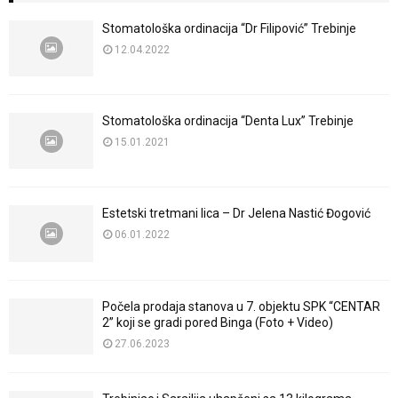
Stomatološka ordinacija “Dr Filipović” Trebinje
12.04.2022
Stomatološka ordinacija “Denta Lux” Trebinje
15.01.2021
Estetski tretmani lica – Dr Jelena Nastić Đogović
06.01.2022
Počela prodaja stanova u 7. objektu SPK “CENTAR
2” koji se gradi pored Binga (Foto + Video)
27.06.2023