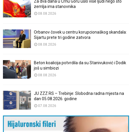
Za dva dana u Crnu Goru ušlo više ljudi nego što
zemlja ima stanovnika
08.08.2026
Orbanov čovek u centru korupcionaškog skandala:
Sijartu prete tri godine zatvora
08.08.2026
Beton koalicija potvrdila da su Stanivuković i Dodik
još u simbiozi
08.08.2026
JU ZZZ RS – Trebinje: Slobodna radna mjesta na
dan 05.08.2026. godine
07.08.2026