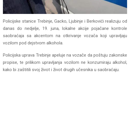
Policijske stanice Trebinje, Gacko, Ljubinje i Berkovići realizuju od
danas do nedjelje, 19. juna, lokalne akcije pojačane kontrole
saobraćaja sa akcentom na otkrivanje vozača koji upravljaju
vozilom pod dejstvom alkohola.
Policijska uprava Trebinje apeluje na vozače da poštuju zakonske
propise, te prilikom upravljanja vozilom ne konzumiraju alkohol,
kako bi zaštitili svoj život i život drugih učesnika u saobraćaju.