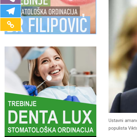
Ustavni amand
populista Vikt