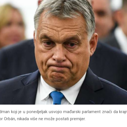
man koji je u ponedjeljak usvojio mađarski parlament znači da krajn
or Orbán, nikada više ne može postati premijer.