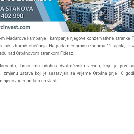
m Mađarove kampanje i kampanje njegove konzervativne stranke Tis
alnih izbornih obećanja. Na parlamentarnim izborima 12. aprila, Tis
bjedu nad Orbánovom strankom Fidesz.
amentu, Tisza ima udobnu dvotrećinsku većinu, koju je prvi put 
a izmjenu ustava koji je sastavljen za vrijeme Orbána prije 16 godi
m njegovog mandata na vlasti.