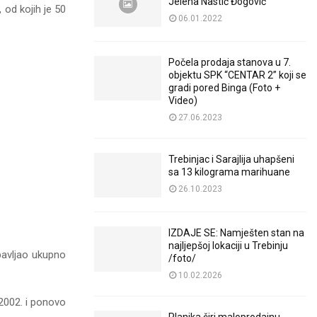
Jelena Nastić Đogović
od kojih je 50
06.01.2022
Počela prodaja stanova u 7.
objektu SPK “CENTAR 2” koji se
gradi pored Binga (Foto +
Video)
27.06.2023
Trebinjac i Sarajlija uhapšeni
sa 13 kilograma marihuane
26.10.2023
IZDAJE SE: Namješten stan na
najljepšoj lokaciji u Trebinju
bavljao ukupno
/foto/
10.02.2026
2002. i ponovo