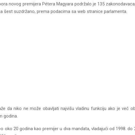
tabora novog premijera Pétera Magyara podržalo je 135 zakonodavaca, 
v, a šest suzdržano, prema podacima sa web stranice parlamenta.
 da niko ne može obavljati najvišu vladinu funkciju ako je već o
m godina.
eo oko 20 godina kao premijer u dva mandata, vladajući od 1998. do 