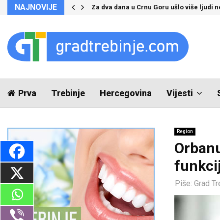
NAJNOVIJE
Za dva dana u Crnu Goru ušlo više ljudi 
Prva
Trebinje
Hercegovina
Vijesti
Region
Orbanu
funkc
Piše:
Grad Tr