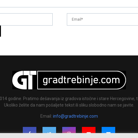
014 godine. Pratimo dešavanja iz gradova istočne i stare Hercegovine, te
Ukoliko želite da nam pošaljete tekst ili sliku slobodno nam se javite.
Email:
info@gradtrebinje.com