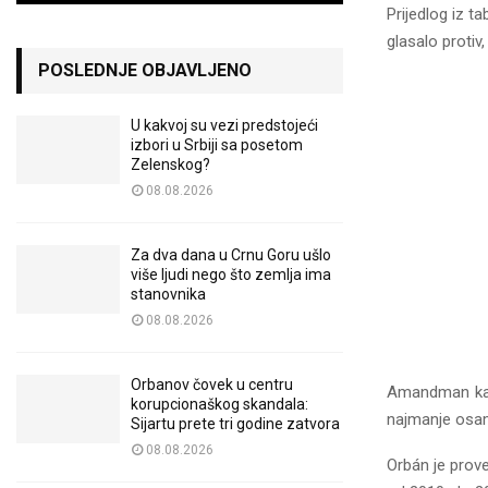
Prijedlog iz 
glasalo proti
POSLEDNJE OBJAVLJENO
U kakvoj su vezi predstojeći
izbori u Srbiji sa posetom
Zelenskog?
08.08.2026
Za dva dana u Crnu Goru ušlo
više ljudi nego što zemlja ima
stanovnika
08.08.2026
Orbanov čovek u centru
Amandman kaže
korupcionaškog skandala:
najmanje osa
Sijartu prete tri godine zatvora
08.08.2026
Orbán je prov