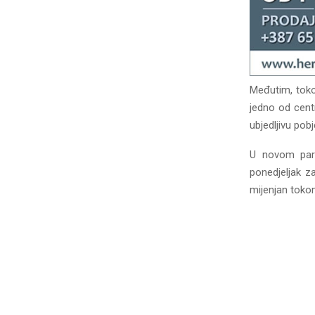
Međutim, toko
jedno od centr
ubjedljivu po
U novom parl
ponedjeljak z
mijenjan toko