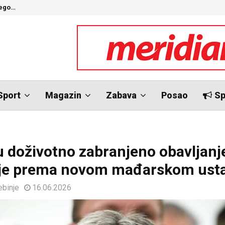
nego…
O
Sport
Magazin
Zabava
Posao
Sp
 doživotno zabranjeno obavljanj
ije prema novom mađarskom ust
ebinje
16.06.2026