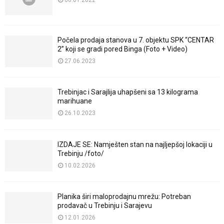
Počela prodaja stanova u 7. objektu SPK “CENTAR
2” koji se gradi pored Binga (Foto + Video)
27.06.2023
Trebinjac i Sarajlija uhapšeni sa 13 kilograma
marihuane
26.10.2023
IZDAJE SE: Namješten stan na najljepšoj lokaciji u
Trebinju /foto/
10.02.2026
Planika širi maloprodajnu mrežu: Potreban
prodavač u Trebinju i Sarajevu
12.01.2026