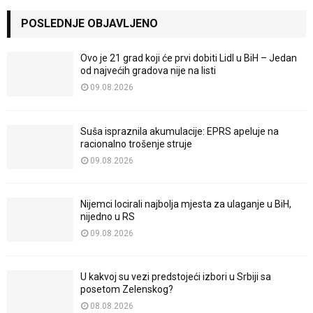
POSLEDNJE OBJAVLJENO
Ovo je 21 grad koji će prvi dobiti Lidl u BiH – Jedan
od najvećih gradova nije na listi
09.08.2026
Suša ispraznila akumulacije: EPRS apeluje na
racionalno trošenje struje
09.08.2026
Nijemci locirali najbolja mjesta za ulaganje u BiH,
nijedno u RS
09.08.2026
U kakvoj su vezi predstojeći izbori u Srbiji sa
posetom Zelenskog?
08.08.2026