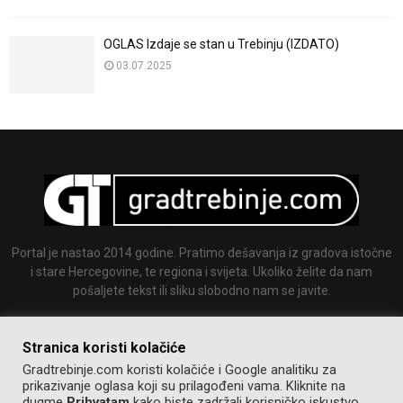
OGLAS Izdaje se stan u Trebinju (IZDATO)
03.07.2025
Portal je nastao 2014 godine. Pratimo dešavanja iz gradova istočne
i stare Hercegovine, te regiona i svijeta. Ukoliko želite da nam
pošaljete tekst ili sliku slobodno nam se javite.
Email:
info@gradtrebinje.com
Stranica koristi kolačiće
Gradtrebinje.com koristi kolačiće i Google analitiku za
prikazivanje oglasa koji su prilagođeni vama. Kliknite na
dugme
Prihvatam
kako biste zadržali korisničko iskustvo