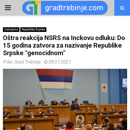
PRIMARY
MENU
Izdvojeno
Republika Srpska
Oštra reakcija NSRS na Inckovu odluku: Do
15 godina zatvora za nazivanje Republike
Srpske “genocidnom”
Piše:
Grad Trebinje
28.07.2021