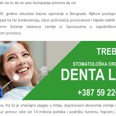
h na to da se avio-kompanija primora da od
. godine obustavi bazne operacije u Beogradu. Njihovi postupci
ad na fer konkurenciju, izbor potrošača, povezanost i hiljade radnih 
orno kršenje obaveza zemlje iz Sporazuma o zajedničko
om prostoru.
e, Viz Er je značajno ulagao u Srbiju, doprinoseći ekonomiji zemlje 
 uz prevoz više od 14 miliona putnika i podršku turizmu, trgovini i