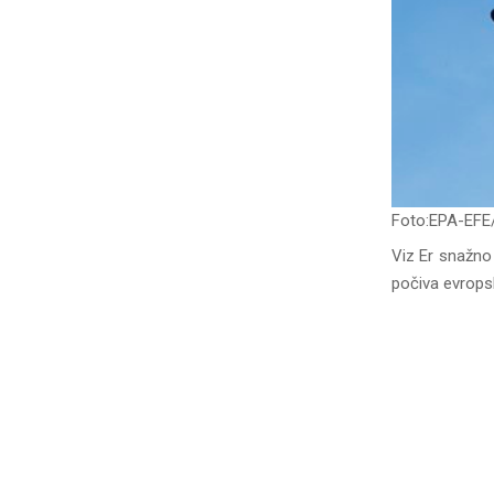
Foto:EPA-EF
Viz Er snažno 
počiva evrops