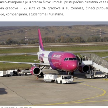
Avio-kompanija je izgradila široku mrežu pristupačnih direktnih veza 
skih gradova – 29 ruta ka 26 gradova u 10 zemalja, čineći putov
je, kompanijama, studentima i turistima.