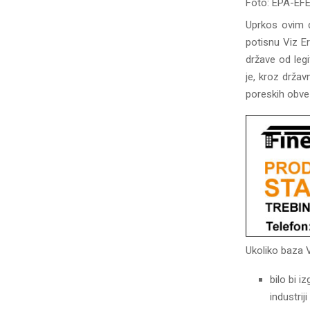
Foto: EPA-E
Uprkos ovim d
potisnu Viz E
države od leg
je, kroz drža
poreskih obvez
Ukoliko baza V
bilo bi i
industriji