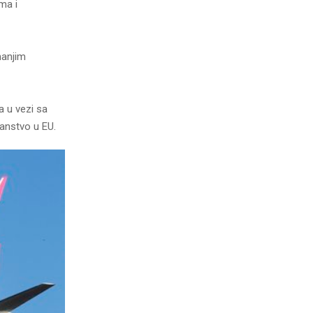
ma i
manjim
a u vezi sa
lanstvo u EU.