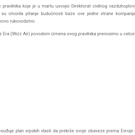
pravilnika koje je u martu usvojio Direktorat civilnog vazduhoplov
a su otvorila pitanje budućnosti baze ove jeidne strane kompani
ihovo rukovodstvo.
z Era (Wizz Air) povodom izmena ovog pravilnika prenosimo u celost
osuđuje plan srpskih vlasti da prekrše svoje obaveze prema Evrop