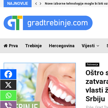
NAJNOVIJE
Nove izborne tehnologije mogle bi biti 
Prva
Trebinje
Hercegovina
Vijesti
Putovanja
Oštro 
zatvar
vlasti 
Srbiju
Piše:
Grad Tr