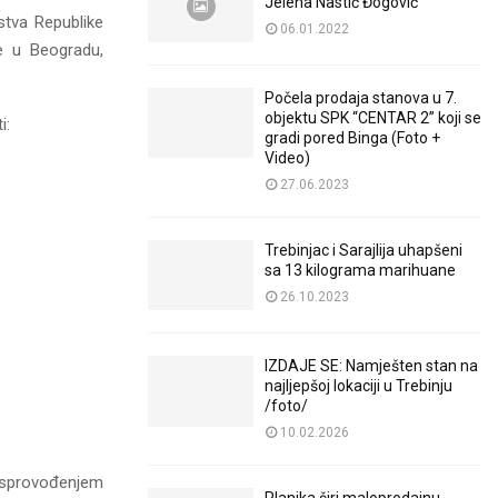
Jelena Nastić Đogović
stva Republike
06.01.2022
je u Beogradu,
Počela prodaja stanova u 7.
objektu SPK “CENTAR 2” koji se
i:
gradi pored Binga (Foto +
Video)
27.06.2023
Trebinjac i Sarajlija uhapšeni
sa 13 kilograma marihuane
26.10.2023
IZDAJE SE: Namješten stan na
najljepšoj lokaciji u Trebinju
/foto/
10.02.2026
i sprovođenjem