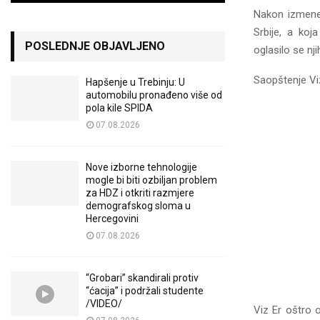
Nakon izmene 
Srbije, a koj
POSLEDNJE OBJAVLJENO
oglasilo se nj
Saopštenje Vi
Hapšenje u Trebinju: U
automobilu pronađeno više od
pola kile SPIDA
07.08.2026
Nove izborne tehnologije
mogle bi biti ozbiljan problem
za HDZ i otkriti razmjere
demografskog sloma u
Hercegovini
07.08.2026
“Grobari” skandirali protiv
“ćacija” i podržali studente
/VIDEO/
Viz Er oštro 