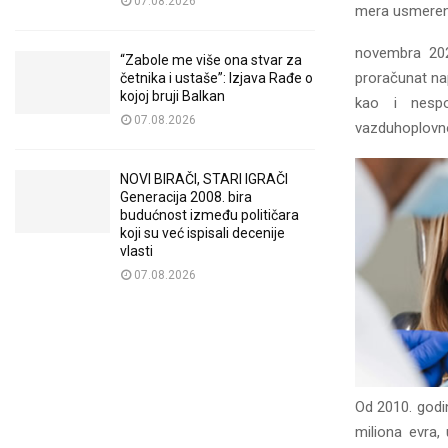
07.08.2026
mera usmereni
novembra 2026
“Zabole me više ona stvar za
proračunat nap
četnika i ustaše”: Izjava Rađe o
kojoj bruji Balkan
kao i nesp
07.08.2026
vazduhoplovn
NOVI BIRAČI, STARI IGRAČI
Generacija 2008. bira
budućnost između političara
koji su već ispisali decenije
vlasti
07.08.2026
Od 2010. godin
miliona evra,