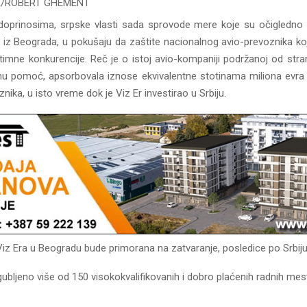
FE/ROBERT GHEMENT
oprinosima, srpske vlasti sada sprovode mere koje su očigledno
r iz Beograda, u pokušaju da zaštite nacionalnog avio-prevoznika ko
itimne konkurencije. Reč je o istoj avio-kompaniji podržanoj od stra
vnu pomoć, apsorbovala iznose ekvivalentne stotinama miliona evra
nika, u isto vreme dok je Viz Er investirao u Srbiju.
iz Era u Beogradu bude primorana na zatvaranje, posledice po Srbiju 
zgubljeno više od 150 visokokvalifikovanih i dobro plaćenih radnih mes