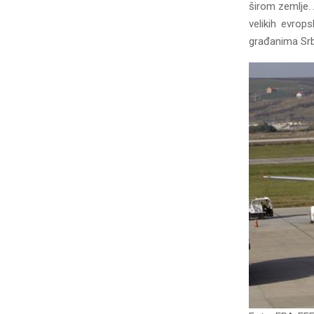
širom zemlje. 
velikih evrop
građanima Srbi