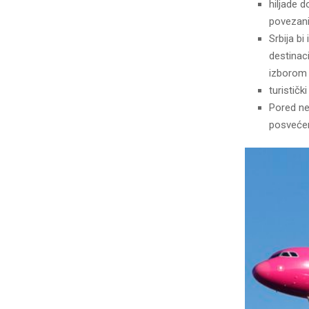
hiljade 
povezani
Srbija bi
destinac
izborom 
turističk
Pored ne
posvećen