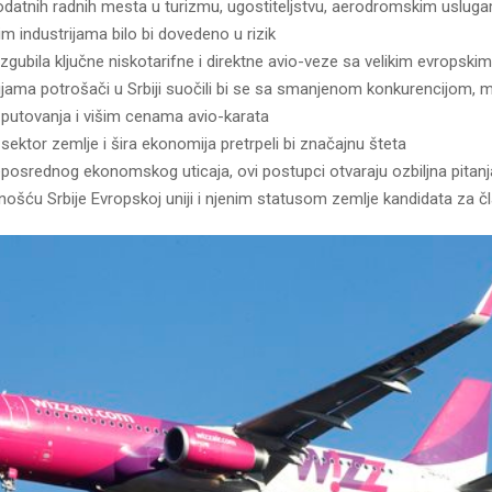
dodatnih radnih mesta u turizmu, ugostiteljstvu, aerodromskim usluga
m industrijama bilo bi dovedeno u rizik
 izgubila ključne niskotarifne i direktne avio-veze sa velikim evropskim
ijama potrošači u Srbiji suočili bi se sa smanjenom konkurencijom, 
putovanja i višim cenama avio-karata
i sektor zemlje i šira ekonomija pretrpeli bi značajnu šteta
posrednog ekonomskog uticaja, ovi postupci otvaraju ozbiljna pitanj
ošću Srbije Evropskoj uniji i njenim statusom zemlje kandidata za č