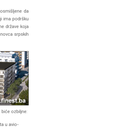
 osmišljene da
ji ima podršku
ne države koja
 novca srpskih
biće ozbiljne:
ta u avio-