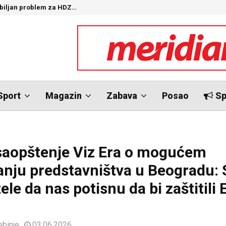
ozbiljan problem za HDZ…
“
Sport
Magazin
Zabava
Posao
Sp
saopštenje Viz Era o mogućem
anju predstavništva u Beogradu:
žele da nas potisnu da bi zaštitili 
ebinje
03.06.2026