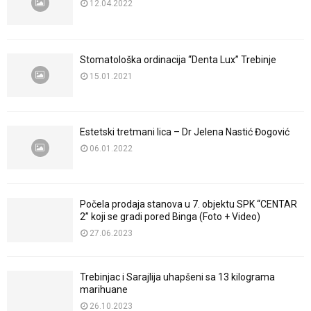
12.04.2022
Stomatološka ordinacija “Denta Lux” Trebinje
15.01.2021
Estetski tretmani lica – Dr Jelena Nastić Đogović
06.01.2022
Počela prodaja stanova u 7. objektu SPK “CENTAR
2” koji se gradi pored Binga (Foto + Video)
27.06.2023
Trebinjac i Sarajlija uhapšeni sa 13 kilograma
marihuane
26.10.2023