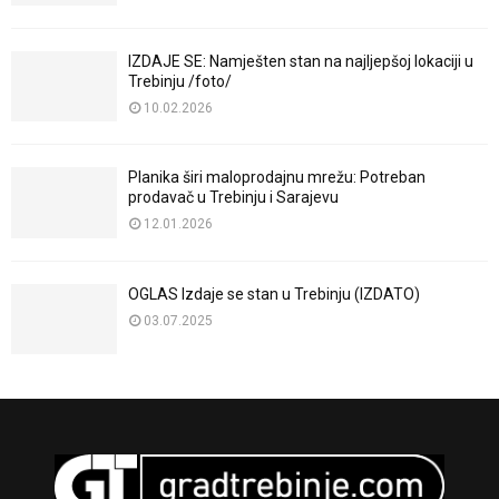
IZDAJE SE: Namješten stan na najljepšoj lokaciji u
Trebinju /foto/
10.02.2026
Planika širi maloprodajnu mrežu: Potreban
prodavač u Trebinju i Sarajevu
12.01.2026
OGLAS Izdaje se stan u Trebinju (IZDATO)
03.07.2025