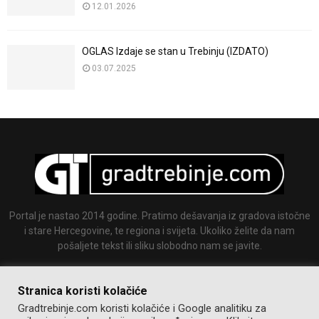
12.01.2026
OGLAS Izdaje se stan u Trebinju (IZDATO)
03.07.2025
Portal je nastao 2014 godine. Pratimo dešavanja iz gradova istočne
i stare Hercegovine, te regiona i svijeta. Ukoliko želite da nam
pošaljete tekst ili sliku slobodno nam se javite.
Email:
info@gradtrebinje.com
Stranica koristi kolačiće
Gradtrebinje.com koristi kolačiće i Google analitiku za