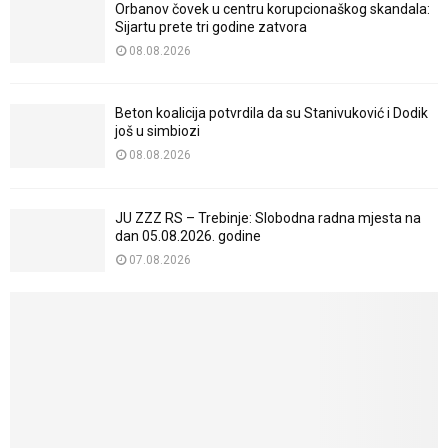
Orbanov čovek u centru korupcionaškog skandala:
Sijartu prete tri godine zatvora
08.08.2026
Beton koalicija potvrdila da su Stanivuković i Dodik
još u simbiozi
08.08.2026
JU ZZZ RS – Trebinje: Slobodna radna mjesta na
dan 05.08.2026. godine
07.08.2026