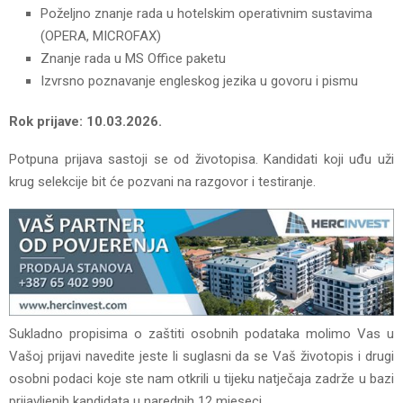
Poželjno znanje rada u hotelskim operativnim sustavima
(OPERA, MICROFAX)
Znanje rada u MS Office paketu
Izvrsno poznavanje engleskog jezika u govoru i pismu
Rok prijave: 10.03.2026.
Potpuna prijava sastoji se od životopisa. Kandidati koji uđu uži
krug selekcije bit će pozvani na razgovor i testiranje.
Sukladno propisima o zaštiti osobnih podataka molimo Vas u
Vašoj prijavi navedite jeste li suglasni da se Vaš životopis i drugi
osobni podaci koje ste nam otkrili u tijeku natječaja zadrže u bazi
prijavljenih kandidata u narednih 12 mjeseci.