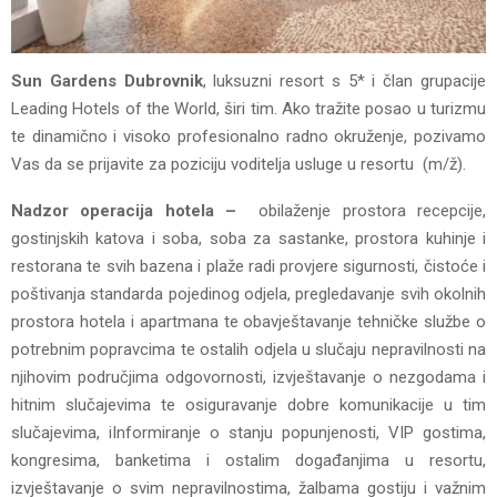
Sun Gardens Dubrovnik
, luksuzni resort s 5* i član grupacije
Leading Hotels of the World, širi tim. Ako tražite posao u turizmu
te dinamično i visoko profesionalno radno okruženje, pozivamo
Vas da se prijavite za poziciju voditelja usluge u resortu (m/ž).
Nadzor operacija hotela –
obilaženje prostora recepcije,
gostinjskih katova i soba, soba za sastanke, prostora kuhinje i
restorana te svih bazena i plaže radi provjere sigurnosti, čistoće i
poštivanja standarda pojedinog odjela, pregledavanje svih okolnih
prostora hotela i apartmana te obavještavanje tehničke službe o
potrebnim popravcima te ostalih odjela u slučaju nepravilnosti na
njihovim područjima odgovornosti, izvještavanje o nezgodama i
hitnim slučajevima te osiguravanje dobre komunikacije u tim
slučajevima, iInformiranje o stanju popunjenosti, VIP gostima,
kongresima, banketima i ostalim događanjima u resortu,
izvještavanje o svim nepravilnostima, žalbama gostiju i važnim