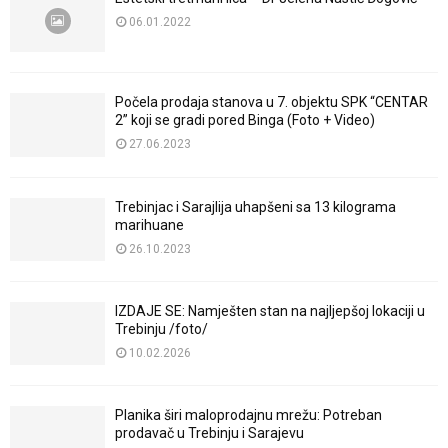
06.01.2022
Počela prodaja stanova u 7. objektu SPK “CENTAR
2” koji se gradi pored Binga (Foto + Video)
27.06.2023
Trebinjac i Sarajlija uhapšeni sa 13 kilograma
marihuane
26.10.2023
IZDAJE SE: Namješten stan na najljepšoj lokaciji u
Trebinju /foto/
10.02.2026
Planika širi maloprodajnu mrežu: Potreban
prodavač u Trebinju i Sarajevu