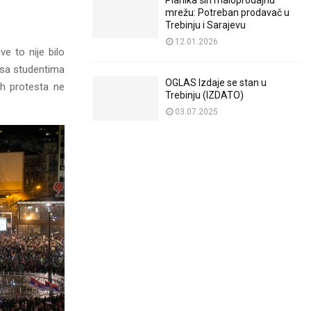
Planika širi maloprodajnu
mrežu: Potreban prodavač u
Trebinju i Sarajevu
12.01.2026
ve to nije bilo
 sa studentima
OGLAS Izdaje se stan u
uh protesta ne
Trebinju (IZDATO)
03.07.2025