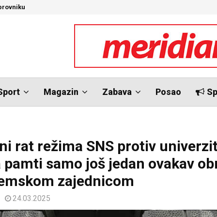
brovniku
N
Sport
Magazin
Zabava
Posao
Sp
ni rat režima SNS protiv univerzit
ja pamti samo još jedan ovakav o
demskom zajednicom
24.03.2025