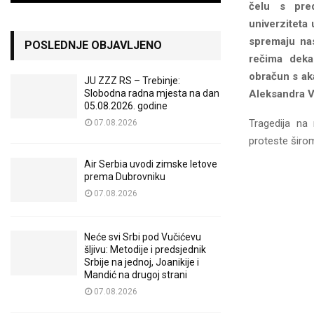
čelu s pred
univerziteta
spremaju nas
POSLEDNJE OBJAVLJENO
rečima deka
obračun s ak
JU ZZZ RS – Trebinje:
Slobodna radna mjesta na dan
Aleksandra V
05.08.2026. godine
Tragedija na 
07.08.2026
proteste širom
Air Serbia uvodi zimske letove
prema Dubrovniku
07.08.2026
Neće svi Srbi pod Vučićevu
šljivu: Metodije i predsjednik
Srbije na jednoj, Joanikije i
Mandić na drugoj strani
07.08.2026