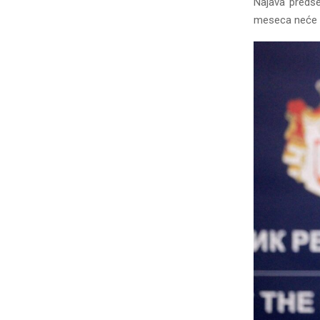
Najava predsed
meseca neće pr