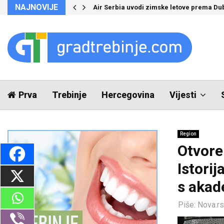
NAJNOVIJE
Air Serbia uvodi zimske letove prema Du
Prva
Trebinje
Hercegovina
Vijesti
Region
Otvore
Istori
s aka
Piše:
Nova.rs