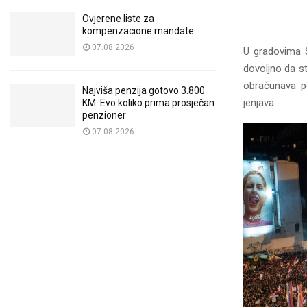
Ovjerene liste za
kompenzacione mandate
07.08.2026
U gradovima Sr
dovoljno da s
obračunava po
Najviša penzija gotovo 3.800
jenjava.
KM: Evo koliko prima prosječan
penzioner
07.08.2026