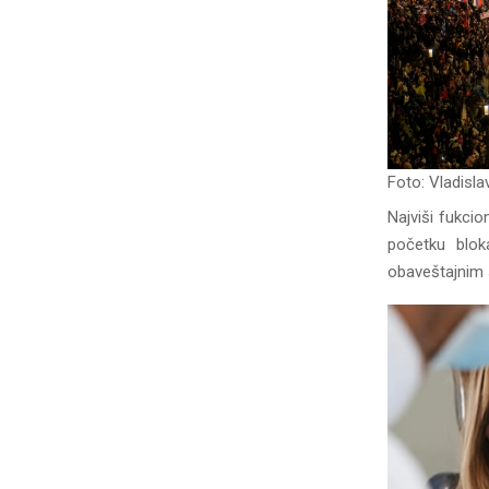
Foto: Vladisla
Najviši fukcio
početku blok
obaveštajnim