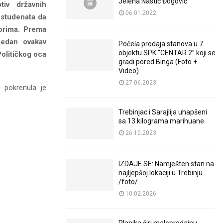
Jelena Nastić Đogović
tiv državnih
06.01.2022
 studenata da
sorima. Prema
jedan ovakav
Počela prodaja stanova u 7.
objektu SPK “CENTAR 2” koji se
olitičkog oca
gradi pored Binga (Foto +
Video)
27.06.2023
i pokrenula je
Trebinjac i Sarajlija uhapšeni
sa 13 kilograma marihuane
26.10.2023
IZDAJE SE: Namješten stan na
najljepšoj lokaciji u Trebinju
/foto/
10.02.2026