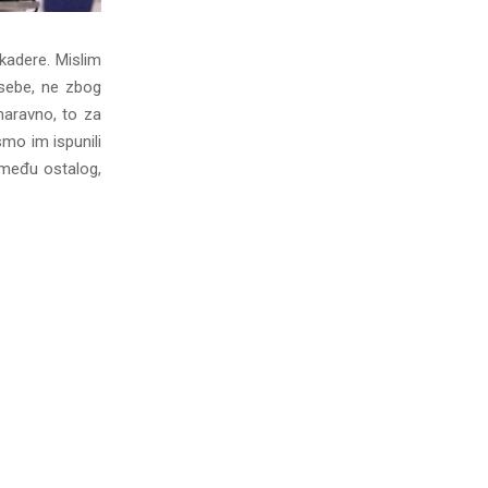
kadere. Mislim
 sebe, ne zbog
naravno, to za
mo im ispunili
između ostalog,