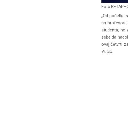
Foto:BETAPH
„Od početka s
na profesore,
studenta, ne 
sebe da nadok
ovaj četvrti z
Vučić.