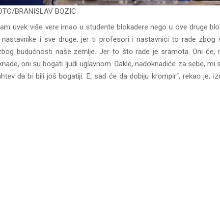
OTO/BRANISLAV BOZIC
am uvek više vere imao u studente blokadere nego u ove druge blo
 nastavnike i sve druge, jer ti profesori i nastavnici to rade zbog
zbog budućnosti naše zemlje. Jer to što rade je sramota. Oni će, 
nade, oni su bogati ljudi uglavnom. Dakle, nadoknadiće za sebe, mi s
ahtev da bi bili još bogatiji. E, sad će da dobiju krompir“, rekao je, 