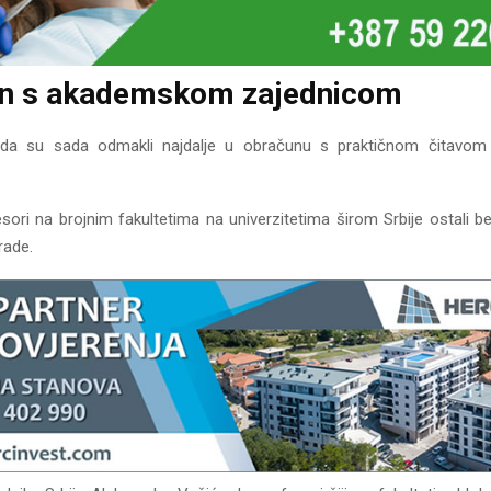
n s akademskom zajednicom
e da su sada odmakli najdalje u obračunu s praktičnom čitav
sori na brojnim fakultetima na univerzitetima širom Srbije ostali b
rade.