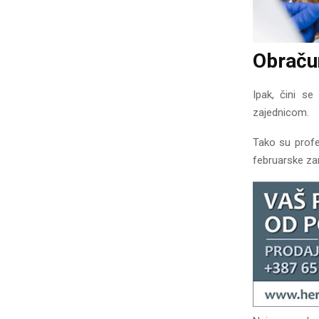
Obraču
Ipak, čini s
zajednicom.
Tako su profe
februarske za