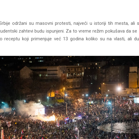
bije održani su masovni protesti, najveći u istoriji tih mesta, ali s
tudentski zahtevi budu ispunjeni. Za to vreme režim pokušava da se
 receptu koji primenjuje već 13 godina koliko su na vlasti, ali d