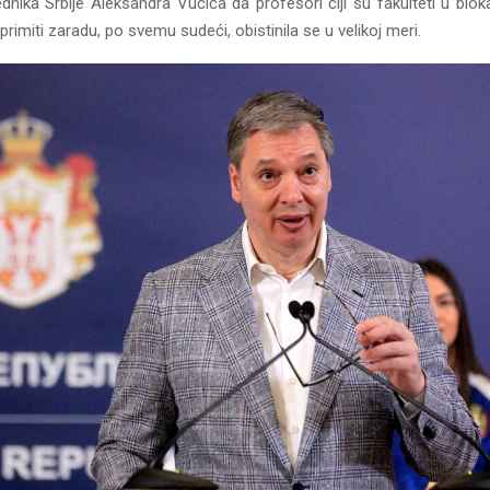
nika Srbije Aleksandra Vučića da profesori čiji su fakulteti u blok
imiti zaradu, po svemu sudeći, obistinila se u velikoj meri.