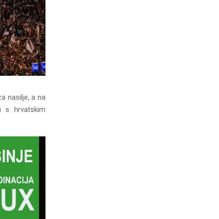
a nasilje, a na
u s hrvatskim