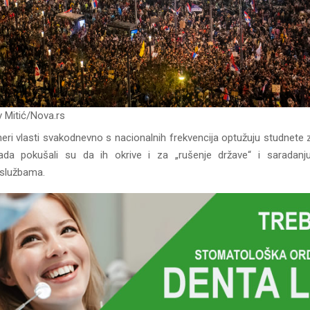
v Mitić/Nova.rs
neri vlasti svakodnevno s nacionalnih frekvencija optužuju studnete z
ada pokušali su da ih okrive i za „rušenje države“ i saradanj
 službama.