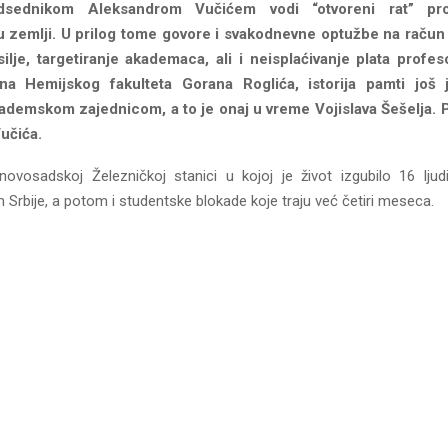
sednikom Aleksandrom Vučićem vodi “otvoreni rat” pro
 u zemlji. U prilog tome govore i svakodnevne optužbe na račun
ilje, targetiranje akademaca, ali i neisplaćivanje plata profe
na Hemijskog fakulteta Gorana Roglića, istorija pamti još 
ademskom zajednicom, a to je onaj u vreme Vojislava Šešelja. P
učića.
novosadskoj Železničkoj stanici u kojoj je život izgubilo 16 ljud
 Srbije, a potom i studentske blokade koje traju već četiri meseca.