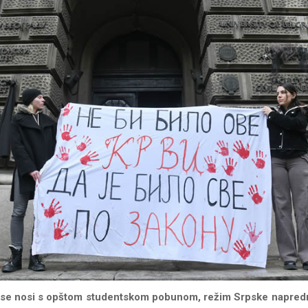
se nosi s opštom studentskom pobunom, režim Srpske napredn