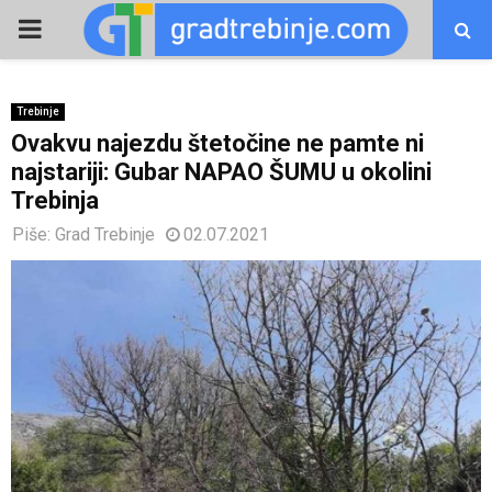
PRIMARY
MENU
Trebinje
Ovakvu najezdu štetočine ne pamte ni
najstariji: Gubar NAPAO ŠUMU u okolini
Trebinja
Piše:
Grad Trebinje
02.07.2021