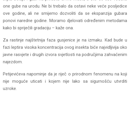
one gube na urodu. Ne bi trebalo da ostavi neke veće posljedice
ove godine, ali ne smijemo dozvoliti da se ekspanzija gubara
ponovi naredne godine. Moramo djelovati određenim metodama
kako bi spriječili gradaciju – kaže ona.
Za rastinje najštetnija faza gusjenice je na izmaku. Кad bude u
fazi leptira visoka koncentracija ovog insekta biće najvidljivija oko
javne rasvjete i drugih izvora svjetlosti na područjima zahvaćenim
najezdom.
Petijevićeva napominje da je riječ o prirodnom fenomenu na koji
nije moguće uticati i kojem nije lako sa sigurnošću utvrditi
uzroke.