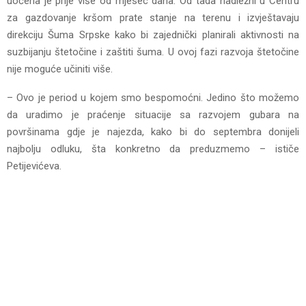
uočena je prije više od mjesec dana. Od tada nadležni u Centru
za gazdovanje kršom prate stanje na terenu i izvještavaju
direkciju Šuma Srpske kako bi zajednički planirali aktivnosti na
suzbijanju štetočine i zaštiti šuma. U ovoj fazi razvoja štetočine
nije moguće učiniti više.
– Ovo je period u kojem smo bespomoćni. Jedino što možemo
da uradimo je praćenje situacije sa razvojem gubara na
površinama gdje je najezda, kako bi do septembra donijeli
najbolju odluku, šta konkretno da preduzmemo – ističe
Petijevićeva.