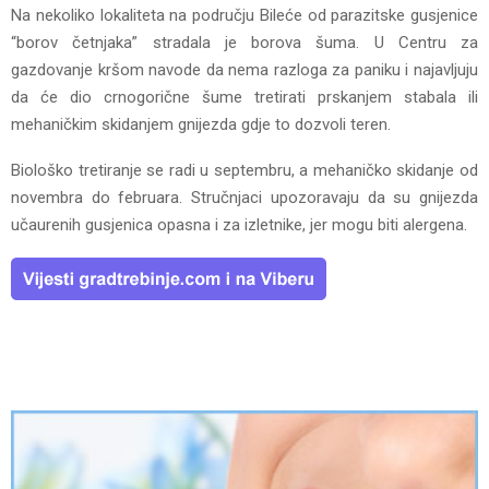
Na nekoliko lokaliteta na području Bileće od parazitske gusjenice
“borov četnjaka” stradala je borova šuma. U Centru za
gazdovanje kršom navode da nema razloga za paniku i najavljuju
da će dio crnogorične šume tretirati prskanjem stabala ili
mehaničkim skidanjem gnijezda gdje to dozvoli teren.
Biološko tretiranje se radi u septembru, a mehaničko skidanje od
novembra do februara. Stručnjaci upozoravaju da su gnijezda
učaurenih gusjenica opasna i za izletnike, jer mogu biti alergena.