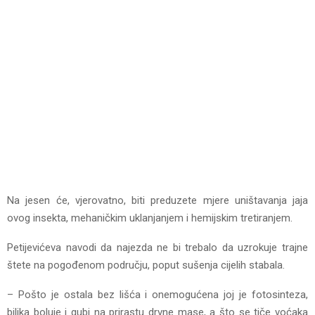
Na jesen će, vjerovatno, biti preduzete mjere uništavanja jaja
ovog insekta, mehaničkim uklanjanjem i hemijskim tretiranjem.
Petijevićeva navodi da najezda ne bi trebalo da uzrokuje trajne
štete na pogođenom području, poput sušenja cijelih stabala.
– Pošto je ostala bez lišća i onemogućena joj je fotosinteza,
biljka boluje i gubi na prirastu drvne mase, a što se tiče voćaka