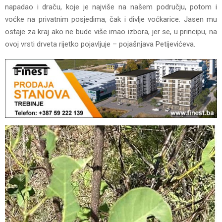
napadao i draču, koje je najviše na našem području, potom i
voćke na privatnim posjedima, čak i divlje voćkarice. Jasen mu
ostaje za kraj ako ne bude više imao izbora, jer se, u principu, na
ovoj vrsti drveta rijetko pojavljuje – pojašnjava Petijevićeva.