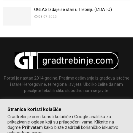
OGLAS Izdaje se stan u Trebinju (IZDATO)
03.07.2025
Portal je nastao 2014 godine. Pratimo dešavanja iz gradova istočne
i stare Hercegovine, te regiona i svijeta. Ukoliko želite da nam
pošaljete tekst ili sliku slobodno nam se javite.
Email:
info@gradtrebinje.com
Stranica koristi kolačiće
Gradtrebinje.com koristi kolačiće i Google analitiku za
prikazivanje oglasa koji su prilagođeni vama. Kliknite na
dugme
Prihvatam
kako biste zadržali korisničko iskustvo
prilagođeno vama.