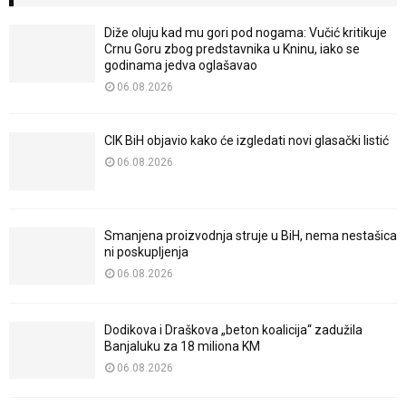
Diže oluju kad mu gori pod nogama: Vučić kritikuje
Crnu Goru zbog predstavnika u Kninu, iako se
godinama jedva oglašavao
06.08.2026
CIK BiH objavio kako će izgledati novi glasački listić
06.08.2026
Smanjena proizvodnja struje u BiH, nema nestašica
ni poskupljenja
06.08.2026
Dodikova i Draškova „beton koalicija“ zadužila
Banjaluku za 18 miliona KM
06.08.2026