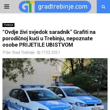
PRIMARY
MENU
Trebinje
“Ovdje živi svjedok saradnik” Grafiti na
porodičnoj kući u Trebinju, nepoznate
osobe PRIJETILE UBISTVOM
Piše:
Grad Trebinje
17.02.2021