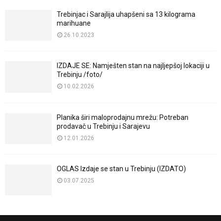
Trebinjac i Sarajlija uhapšeni sa 13 kilograma
marihuane
26.10.2023
IZDAJE SE: Namješten stan na najljepšoj lokaciji u
Trebinju /foto/
10.02.2026
Planika širi maloprodajnu mrežu: Potreban
prodavač u Trebinju i Sarajevu
12.01.2026
OGLAS Izdaje se stan u Trebinju (IZDATO)
03.07.2025