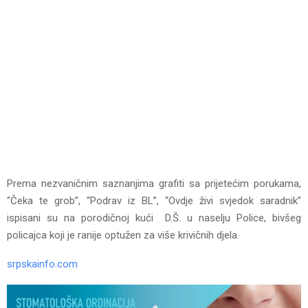
Prema nezvaničnim saznanjima grafiti sa prijetećim porukama,
“Čeka te grob”, “Podrav iz BL”, “Ovdje živi svjedok saradnik”
ispisani su na porodičnoj kući D.Š. u naselju Police, bivšeg
policajca koji je ranije optužen za više krivičnih djela.
srpskainfo.com