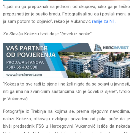
“Ljudi su ga prepoznali na jednom od skupova, iako ga je teško
prepoznati jer je pustio bradu. Fotografisali su ga i poslali meni, a
ja sam potom to objavio”, rekao je Vukanović
ranije za N1.
Za Slavišu Kokezu tvrdi da je “čovek iz senke”.
“Kokeza to sve radi iz sjene i ne želi nigde da se pojavi u javnosti,
niti ga ima na zvaničnim sastancima. On je čovek iz sjene”, tvrdio
je Vukanović.
Fotografije iz Trebinja na kojima se, prema njegovim navodima,
nalazi Kokeza, otkrivaju ozbiljniju pozadinu od puke priče da je
bivši predsednik FSS u Hercegovini. Vukanović ističe da nekada