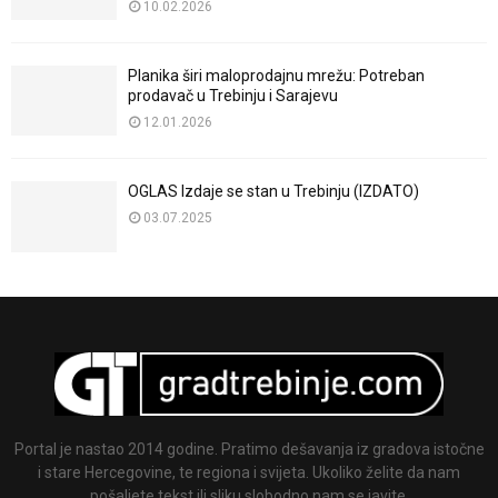
10.02.2026
Planika širi maloprodajnu mrežu: Potreban
prodavač u Trebinju i Sarajevu
12.01.2026
OGLAS Izdaje se stan u Trebinju (IZDATO)
03.07.2025
Portal je nastao 2014 godine. Pratimo dešavanja iz gradova istočne
i stare Hercegovine, te regiona i svijeta. Ukoliko želite da nam
pošaljete tekst ili sliku slobodno nam se javite.