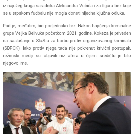
iz najužeg kruga saradnika Aleksandra Vučića i za figuru bez koje
se u srpskom fudbalu nije mogla doneti nijedna ključna odluka.
Pad je, međutim, bio podjednako brz. Nakon hapšenja kriminalne
grupe Veljka Belivuka početkom 2021. godine, Kokeza je priveden
na saslušanje u Službu za borbu protiv organizovanog kriminala
(SBPOK). Iako protiv njega tada nije pokrenut krivični postupak,
režimski mediji su objavili niz afera u čijem središtu je bilo
njegovo ime.