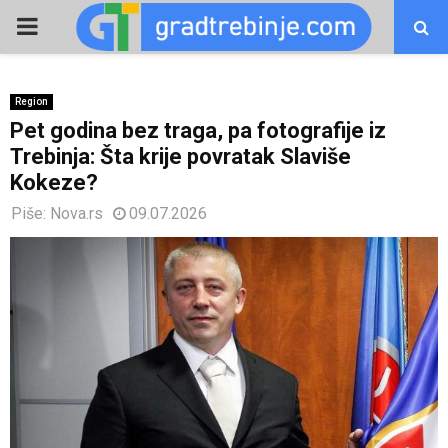
PRIMARY
MENU
Region
Pet godina bez traga, pa fotografije iz
Trebinja: Šta krije povratak Slaviše
Kokeze?
Piše:
Nova.rs
09.07.2026