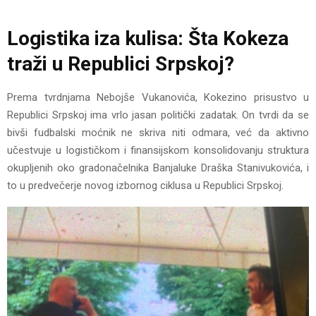
Logistika iza kulisa: Šta Kokeza
traži u Republici Srpskoj?
Prema tvrdnjama Nebojše Vukanovića, Kokezino prisustvo u
Republici Srpskoj ima vrlo jasan politički zadatak. On tvrdi da se
bivši fudbalski moćnik ne skriva niti odmara, već da aktivno
učestvuje u logističkom i finansijskom konsolidovanju struktura
okupljenih oko gradonačelnika Banjaluke Draška Stanivukovića, i
to u predvečerje novog izbornog ciklusa u Republici Srpskoj.