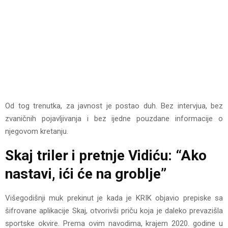
Od tog trenutka, za javnost je postao duh. Bez intervjua, bez
zvaničnih pojavljivanja i bez ijedne pouzdane informacije o
njegovom kretanju.
Skaj triler i pretnje Vidiću: “Ako
nastavi, ići će na groblje”
Višegodišnji muk prekinut je kada je KRIK objavio prepiske sa
šifrovane aplikacije Skaj, otvorivši priču koja je daleko prevazišla
sportske okvire. Prema ovim navodima, krajem 2020. godine u