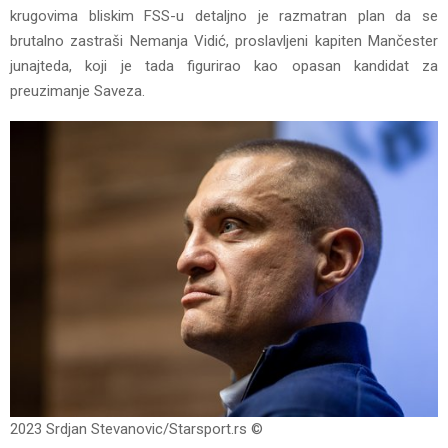
krugovima bliskim FSS-u detaljno je razmatran plan da se
brutalno zastraši Nemanja Vidić, proslavljeni kapiten Mančester
junajteda, koji je tada figurirao kao opasan kandidat za
preuzimanje Saveza.
2023 Srdjan Stevanovic/Starsport.rs ©