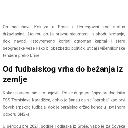
On naglašava Kokeza u Bosni i Hercegovini ima status
državljanina, što mu pruža pravnu sigurnost i slobodu kretanja,
dok, navodi, istovremeno koristi ogroman kapital i stare
beogradske veze kako bi obezbedio politički uticaj i višemilionske
tendere preko Drine.
Od fudbalskog vrha do bežanja iz
zemlje
Kokezin uspon bio je munjevit… Posle dugogodišnjeg predsednika
FSS Tomislava Karadžića, dobio je šansu da se “oproba” kao prvi
čovek srpskog fudbala, dok je paralelno držao konce u Izvršnom
odboru SNS-a.
U periodu pre 2021. godine i odlaska iz Srbije, važio je za čoveka