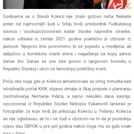
Godinama se o Slaviši Kokezi nije znalo gotovo ništa. Nekada
jedan od najmoćnijih ljudi u Srbiji, bivši predsednik Fudbalskog
saveza i visokopozicionirani kadar Srpske napredne stranke,
nakon odlaska iz zemlje 2021. godine praktično je izbrisan iz
javnosti. Njegovo ime povremeno bi se pojavilo u medijima, ali
isključivo u kontekstu starih afera i nagađanja na kojoj adresi
danas živi. Danas se sve više govori o njegovom boravku u
Republici Srpskoj i ulozi na tamošnjoj političkoj sceni.
Priča oko toga gde je Kokeza aktuelizovala se istog trenutka kad
istraživački portal KRIK objavio detalje iz Skaj prepiski o planiranju
zastrašivanja Nemanje Vidića, a samo nekoliko dana kasnije,
opozicionar iz Republike Srpske Nebojša Vukanović lansirao je
fotografije za koje tvrdi da prikazuju Kokezu u Trebinju. Kokeza
se nije oglašavao, ali to i ne čudi s obzirom na to da je poslednju
izjavu dao SBPOK-u pre pet godina nakon čega mu se gubi svaki
trag u Srbiji.