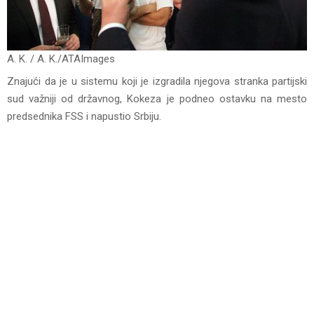
A. K. / A. K./ATAImages
Znajući da je u sistemu koji je izgradila njegova stranka partijski
sud važniji od državnog, Kokeza je podneo ostavku na mesto
predsednika FSS i napustio Srbiju.