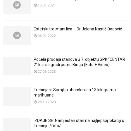
15.01.2021
Estetski tretmani lica – Dr Jelena Nastić Đogović
06.01.2022
Počela prodaja stanova u 7. objektu SPK “CENTAR
2” koji se gradi pored Binga (Foto + Video)
27.06.2023
Trebinjac i Sarajlija uhapšeni sa 13 kilograma
marihuane
26.10.2023
IZDAJE SE: Namješten stan na najljepšoj lokaciji u
Trebinju /foto/