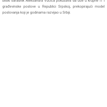
bliski saradnik Aleksandra Vučića pokušava da uđe u krupne IT i
građevinske poslove u Republici Srpskoj, prekopirajući model
poslovanja koji je godinama razvijao u Srbiji.