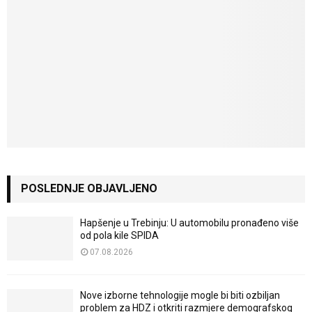
POSLEDNJE OBJAVLJENO
Hapšenje u Trebinju: U automobilu pronađeno više
od pola kile SPIDA
07.08.2026
Nove izborne tehnologije mogle bi biti ozbiljan
problem za HDZ i otkriti razmjere demografskog