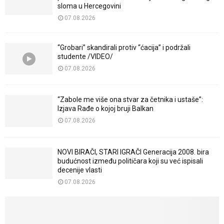
sloma u Hercegovini
07.08.2026
“Grobari” skandirali protiv “ćacija” i podržali
studente /VIDEO/
07.08.2026
“Zabole me više ona stvar za četnika i ustaše”:
Izjava Rađe o kojoj bruji Balkan
07.08.2026
NOVI BIRAČI, STARI IGRAČI Generacija 2008. bira
budućnost između političara koji su već ispisali
decenije vlasti
07.08.2026