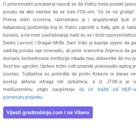
U presretnutim porukama navodi se da Vidiću treba poslati jasnu
poruku da ako nastavi da se bavi FSS-om, “ići će na groblje”.
Prema istim izvorima, razmatrano je i angažovanje ljudi iz
italijanskog podzemlja koji bi Vidiću zapretili u Italiji, gde je tada
boravio, a na meti zastrašivanja našli su se i bivši reprezentativci
Danko Lazović i Dragan Mrđa. Sam Vidić je kasnije izjavio da ga
sadržaj poruka nije iznenadio, ali jeste sramotna činjenica da ga
domaće bezbednosne institucije nikada nisu obavestile da mu je
život bio ugrožen. Uprkos težini ovih prepiski, pravosudni epilog je
izostao. Tužilaštva su potvrdila da protiv Kokeze ni danas ne
postoji aktivna istraga niti optužnica, a iz JTOK-a je u
međuvremenu stiglo saopštenje
da će tražiti od MUP-a
pomenutu prepisku.