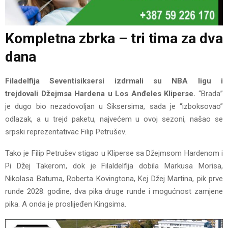
Kompletna zbrka – tri tima za dva
dana
Filadelfija Seventisiksersi izdrmali su NBA ligu i
trejdovali Džejmsa Hardena u Los Anđeles Kliperse.
“Brada”
je dugo bio nezadovoljan u Siksersima, sada je “izboksovao”
odlazak, a u trejd paketu, najvećem u ovoj sezoni, našao se
srpski reprezentativac Filip Petrušev.
Tako je Filip Petrušev stigao u Kliperse sa Džejmsom Hardenom i
Pi Džej Takerom, dok je Filaldelfija dobila Markusa Morisa,
Nikolasa Batuma, Roberta Kovingtona, Kej Džej Martina, pik prve
runde 2028. godine, dva pika druge runde i mogućnost zamjene
pika. A onda je proslijeđen Kingsima.