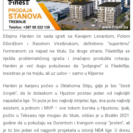
Džejms Harden će sada igrati sa Kavajem Lenardom, Polom
Džordžom i Raselom Vestbrukom, definitivno “supertimu”
formiranom za napad na titulu. Sa druge strane, Filadelfija se
riješila problematičnog igrača i značajno produžila rotaciju.
Harden je već dugo pokušavao da “pobjegne” iz Filadelfije,
insistirao je na trejdu, ali uz uslov – samo u Kliperse.
Harden je karijeru počeo u Oklahoma Sitiju, gdje je bio “šesti
čovjek”, da bi dolaskom u Hjuston postao jedan od najboljih
napadača lige. Tri puta je bio najbolji strijelac lige, dva puta najbolji
asistent, a jednom i MVP – sve tokom borvka u Hjustonu. Ipak,
pošto u Teksasu nije mogao do titule, otišao je u Bruklin 2021.
godine da u pokušaju sa Durentom i Irvingom osvoji “prsten”, ali
je to bio jedan od najgorih projekata u istoriji NBA lige. U dresu