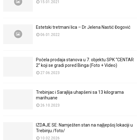
15.01.2021
Estetski tretmani lica – Dr Jelena Nastić Đogović
06.01.2022
Počela prodaja stanova u 7. objektu SPK “CENTAR
2” koji se gradi pored Binga (Foto + Video)
27.06.2023
Trebinjac i Sarajlija uhapšeni sa 13 kilograma
marihuane
26.10.2023
IZDAJE SE: Namješten stan na najljepšoj lokaciji u
Trebinju /foto/
10.02.2026