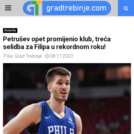
PRIMARY
MENU
Košarka
Petrušev opet promijenio klub, treća
selidba za Filipa u rekordnom roku!
Piše:
Grad Trebinje
08.11.2023