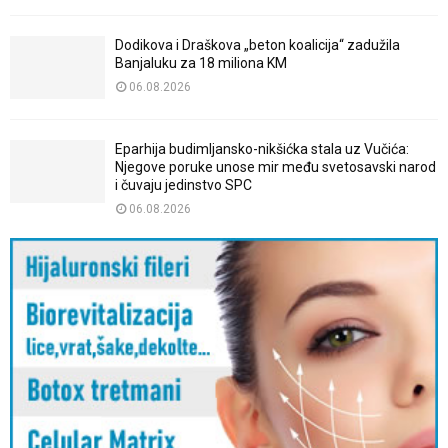
Dodikova i Draškova „beton koalicija“ zadužila
Banjaluku za 18 miliona KM
06.08.2026
Eparhija budimljansko-nikšićka stala uz Vučića:
Njegove poruke unose mir među svetosavski narod
i čuvaju jedinstvo SPC
06.08.2026