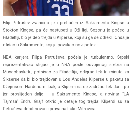
Filip Petrušev zvanično je i prebačen iz Sakramento Kingse u
Stokton Kingse, pa će nastupati u Dži ligi. Sezonu je počeo u
Filadelfiji, bio je deo trejda u Kliperse, koji su ga se odrekli. Onda je
otišao u Sakramento, koji je povukao novi potez.
NBA karijera Filipa Petruševa počela je turbulentno. Srpski
reprezentativac stigao je u NBA posle osvojenog srebra na
Mundobasketu, potpisao za Filadelfiju, odigrao tek tri minuta za
Sikserse da bi bio trejdovan u Los Anđeles Kliperse u paketu sa
Džejmsom Hardenom. Ipak, u Klipersima se zadržao tek dan i po
jer proslijeđen dalje – u Sakramento Kingse, a novinar “LA
Tajmsa” Endru Grajf otkrio je detalje tog trejda: Klipersi su za
Petruševa dobili novac i prava na Luku Mitrovića.