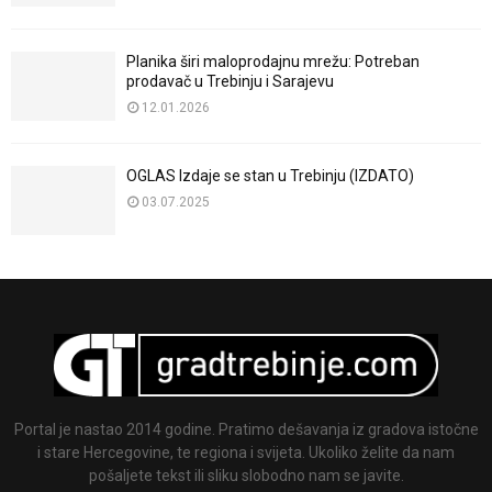
Planika širi maloprodajnu mrežu: Potreban
prodavač u Trebinju i Sarajevu
12.01.2026
OGLAS Izdaje se stan u Trebinju (IZDATO)
03.07.2025
Portal je nastao 2014 godine. Pratimo dešavanja iz gradova istočne
i stare Hercegovine, te regiona i svijeta. Ukoliko želite da nam
pošaljete tekst ili sliku slobodno nam se javite.