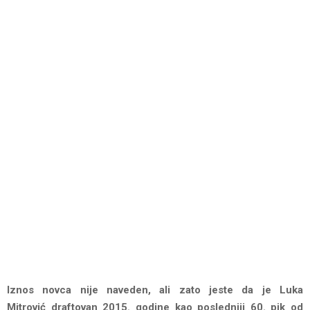
Iznos novca nije naveden, ali zato jeste da je Luka
Mitrović draftovan 2015. godine kao poslednjji 60. pik od