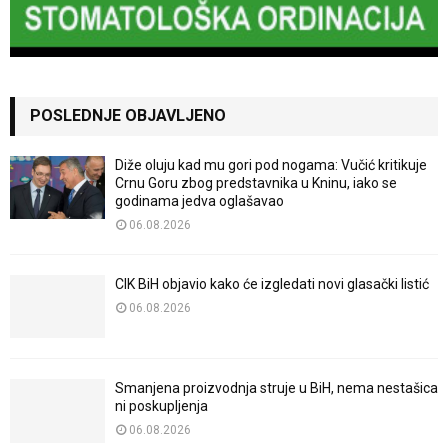
POSLEDNJE OBJAVLJENO
Diže oluju kad mu gori pod nogama: Vučić kritikuje
Crnu Goru zbog predstavnika u Kninu, iako se
godinama jedva oglašavao
06.08.2026
CIK BiH objavio kako će izgledati novi glasački listić
06.08.2026
Smanjena proizvodnja struje u BiH, nema nestašica
ni poskupljenja
06.08.2026