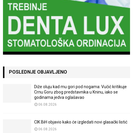
POSLEDNJE OBJAVLJENO
Diže oluju kad mu gori pod nogama: Vučić kritikuje
Crnu Goru zbog predstavnika u Kninu, iako se
godinama jedva oglašavao
06.08.2026
CIK BiH objavio kako će izgledati novi glasački listić
06.08.2026