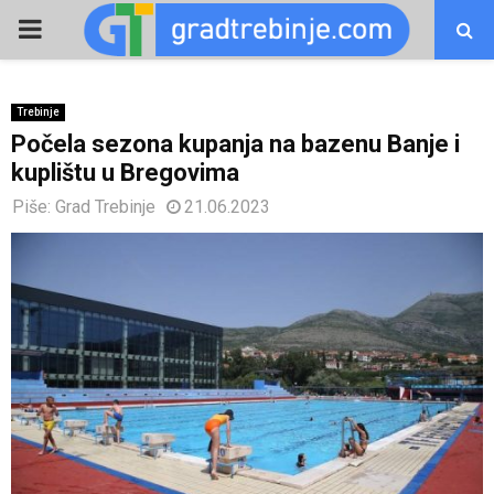
PRIMARY
MENU
Trebinje
Počela sezona kupanja na bazenu Banje i
kuplištu u Bregovima
Piše:
Grad Trebinje
21.06.2023