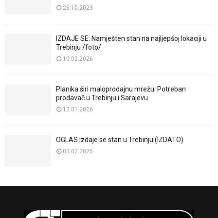
26.10.2023
IZDAJE SE: Namješten stan na najljepšoj lokaciji u
Trebinju /foto/
10.02.2026
Planika širi maloprodajnu mrežu: Potreban
prodavač u Trebinju i Sarajevu
12.01.2026
OGLAS Izdaje se stan u Trebinju (IZDATO)
03.07.2025