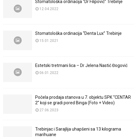
Stomatološka ordinacija “Dr Filipović” Trebinje
12.04.2022
Stomatološka ordinacija “Denta Lux” Trebinje
15.01.2021
Estetski tretmani lica – Dr Jelena Nastić Đogović
06.01.2022
Počela prodaja stanova u 7. objektu SPK “CENTAR
2” koji se gradi pored Binga (Foto + Video)
27.06.2023
Trebinjac i Sarajlija uhapšeni sa 13 kilograma
marihuane