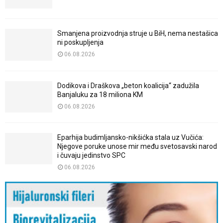
Smanjena proizvodnja struje u BiH, nema nestašica
ni poskupljenja
06.08.2026
Dodikova i Draškova „beton koalicija“ zadužila
Banjaluku za 18 miliona KM
06.08.2026
Eparhija budimljansko-nikšićka stala uz Vučića:
Njegove poruke unose mir među svetosavski narod
i čuvaju jedinstvo SPC
06.08.2026