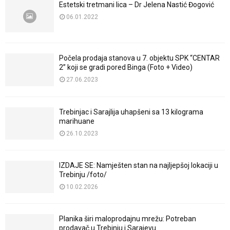
Estetski tretmani lica – Dr Jelena Nastić Đogović
06.01.2022
Počela prodaja stanova u 7. objektu SPK “CENTAR
2” koji se gradi pored Binga (Foto + Video)
27.06.2023
Trebinjac i Sarajlija uhapšeni sa 13 kilograma
marihuane
26.10.2023
IZDAJE SE: Namješten stan na najljepšoj lokaciji u
Trebinju /foto/
10.02.2026
Planika širi maloprodajnu mrežu: Potreban
prodavač u Trebinju i Sarajevu