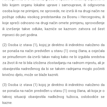
bilo kojem organu lokalne uprave i samouprave, ili odgovorna
osoba koje ne primijeni, ne sprovede, ne izvrši ili na drugi način ne
poštuje odluku visokog predstavnika za Bosnu i Hercegovinu, ili
koje spreči odnosno na drugi način omete primjenu, sprovođenje
ili izvršenje takve odluke, kazniće se kaznom zatvora od šest
mjeseci do pet godina.
(2) Osoba iz stava (1), kojoj je direktno ili indirektno naloženo da
se ponaša na način predviđen u stavu (1) ovog člana, a osjećala
se prinuđenom da izvrši takav nalog kako ne bi izgubila sredstva
za život ili ne bi bila izložena zlostavljanju na radnom mjestu, ali je
obavijestila nadređenog da bi se takvim radnjama moglo počiniti
krivično djelo, može se blaže kazniti.
(3) Osoba iz stava (1) kojoj je direktno ili indirektno naloženo da
se ponaša na način predviđen u stavu (1) ovog člana, ali koja je o
takvoj situaciji obavijestila nadležnog tužioca, oslobodiće se
kazne.