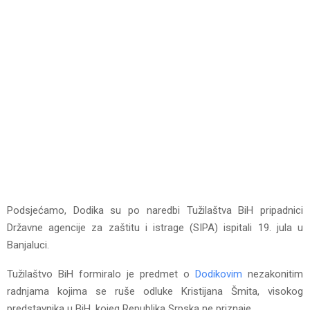
Podsjećamo, Dodika su po naredbi Tužilaštva BiH pripadnici
Državne agencije za zaštitu i istrage (SIPA) ispitali 19. jula u
Banjaluci.
Tužilaštvo BiH formiralo je predmet o
Dodikovim
nezakonitim
radnjama kojima se ruše odluke Kristijana Šmita, visokog
predstavnika u BiH, kojeg Republika Srpska ne priznaje.