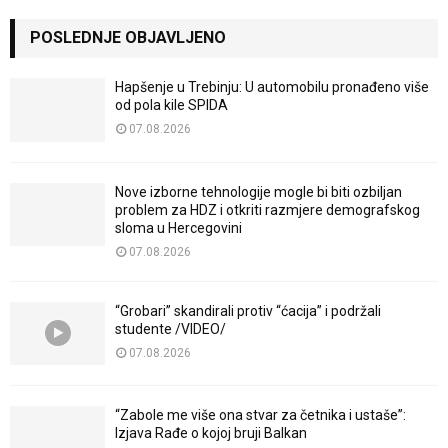
POSLEDNJE OBJAVLJENO
Hapšenje u Trebinju: U automobilu pronađeno više
od pola kile SPIDA
07.08.2026
Nove izborne tehnologije mogle bi biti ozbiljan
problem za HDZ i otkriti razmjere demografskog
sloma u Hercegovini
07.08.2026
“Grobari” skandirali protiv “ćacija” i podržali
studente /VIDEO/
07.08.2026
“Zabole me više ona stvar za četnika i ustaše”:
Izjava Rađe o kojoj bruji Balkan