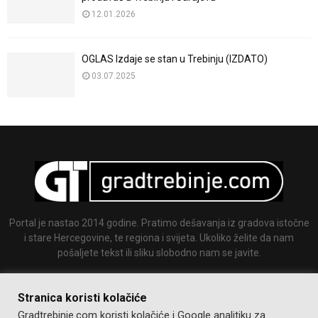
12.01.2026
OGLAS Izdaje se stan u Trebinju (IZDATO)
03.07.2025
Portal je nastao 2014 godine. Pratimo dešavanja iz gradova istočne
i stare Hercegovine, te regiona i svijeta. Ukoliko želite da nam
pošaljete tekst ili sliku slobodno nam se javite.
Email:
info@gradtrebinje.com
Stranica koristi kolačiće
Gradtrebinje.com koristi kolačiće i Google analitiku za