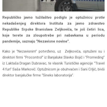
Republičko javno tužilaštvo podiglo je optužnicu protiv
nekadašenjeg direktora Instituta za javno zdravstvo
Republike Srpske Branislava Zeljkovića, te još četiri lica,
koje terete za zloupotrebe pri nabavkama u periodu
pandemije, saznaju “Nezavisne novine”.
Kako je “Nezavisnim” potvrđeno, uz Zeljkovića, optuženi su i
direktori firmi “Procontrol” iz Banjaluke Slavko Bojić i “Promeding”
iz Laktaša Dragan Dubravac, te vlasnik Turističke agencije “Travel
4 fun” Saša Marković. Optužnicom je obuhvaćen i Sani Crljić, bivši
direktor banjalučke firme “Sineks laboratorija”.