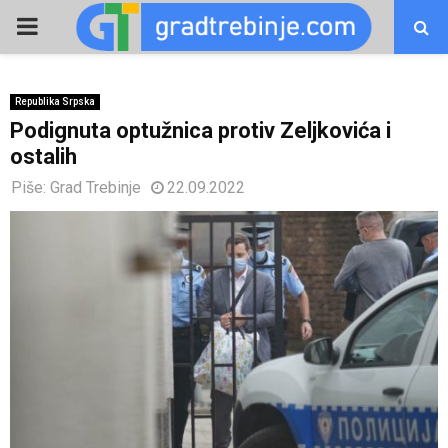
PRIMARY
MENU
Republika Srpska
Podignuta optužnica protiv Zeljkovića i
ostalih
Piše:
Grad Trebinje
22.09.2022