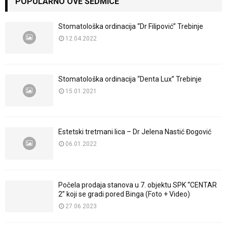
POPULARNO OVE SEDMICE
Stomatološka ordinacija “Dr Filipović” Trebinje
12.04.2022
Stomatološka ordinacija “Denta Lux” Trebinje
15.01.2021
Estetski tretmani lica – Dr Jelena Nastić Đogović
06.01.2022
Počela prodaja stanova u 7. objektu SPK “CENTAR
2” koji se gradi pored Binga (Foto + Video)
27.06.2023