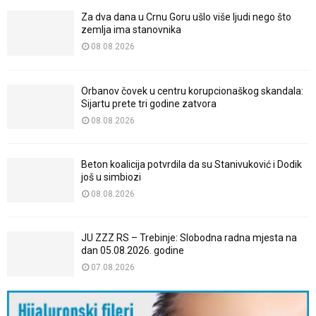
Za dva dana u Crnu Goru ušlo više ljudi nego što
zemlja ima stanovnika
08.08.2026
Orbanov čovek u centru korupcionaškog skandala:
Sijartu prete tri godine zatvora
08.08.2026
Beton koalicija potvrdila da su Stanivuković i Dodik
još u simbiozi
08.08.2026
JU ZZZ RS – Trebinje: Slobodna radna mjesta na
dan 05.08.2026. godine
07.08.2026