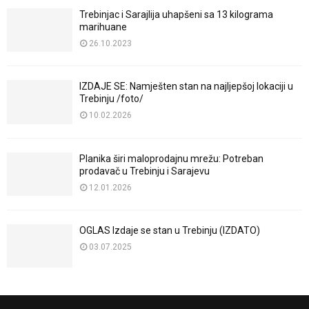
Trebinjac i Sarajlija uhapšeni sa 13 kilograma
marihuane
26.10.2023
IZDAJE SE: Namješten stan na najljepšoj lokaciji u
Trebinju /foto/
10.02.2026
Planika širi maloprodajnu mrežu: Potreban
prodavač u Trebinju i Sarajevu
12.01.2026
OGLAS Izdaje se stan u Trebinju (IZDATO)
03.07.2025