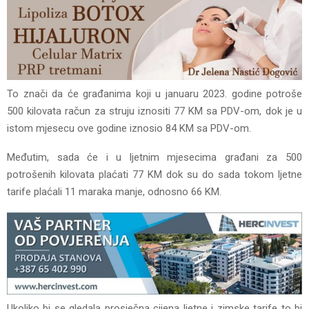
To znači da će građanima koji u januaru 2023. godine potroše
500 kilovata račun za struju iznositi 77 KM sa PDV-om, dok je u
istom mjesecu ove godine iznosio 84 KM sa PDV-om.
Međutim, sada će i u ljetnim mjesecima građani za 500
potrošenih kilovata plaćati 77 KM dok su do sada tokom ljetne
tarife plaćali 11 maraka manje, odnosno 66 KM.
Ukoliko bi se gledala prosječna cijena ljetne i zimske tarife to bi