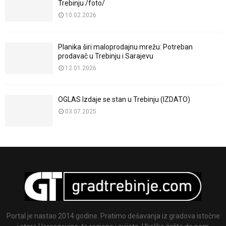
Trebinju /foto/
10.02.2026
Planika širi maloprodajnu mrežu: Potreban
prodavač u Trebinju i Sarajevu
12.01.2026
OGLAS Izdaje se stan u Trebinju (IZDATO)
03.07.2025
Portal je nastao 2014 godine. Pratimo dešavanja iz gradova istočne