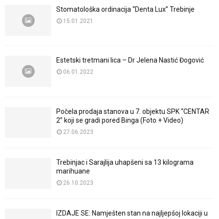
Stomatološka ordinacija “Denta Lux” Trebinje
15.01.2021
Estetski tretmani lica – Dr Jelena Nastić Đogović
06.01.2022
Počela prodaja stanova u 7. objektu SPK “CENTAR
2” koji se gradi pored Binga (Foto + Video)
27.06.2023
Trebinjac i Sarajlija uhapšeni sa 13 kilograma
marihuane
26.10.2023
IZDAJE SE: Namješten stan na najljepšoj lokaciji u