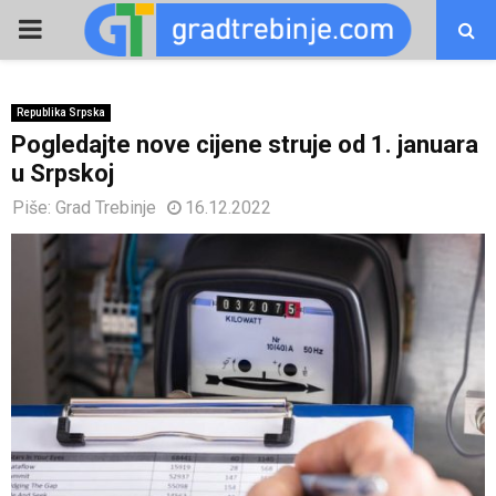
PRIMARY
MENU
Republika Srpska
Pogledajte nove cijene struje od 1. januara
u Srpskoj
Piše:
Grad Trebinje
16.12.2022