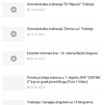
Stomatološka ordinacija “Dr Filipović” Trebinje
12.04.2022
Stomatološka ordinacija “Denta Lux” Trebinje
15.01.2021
Estetski tretmani lica – Dr Jelena Nastić Đogović
06.01.2022
Počela prodaja stanova u 7. objektu SPK “CENTAR
2” koji se gradi pored Binga (Foto + Video)
27.06.2023
Trebinjac i Sarajlija uhapšeni sa 13 kilograma