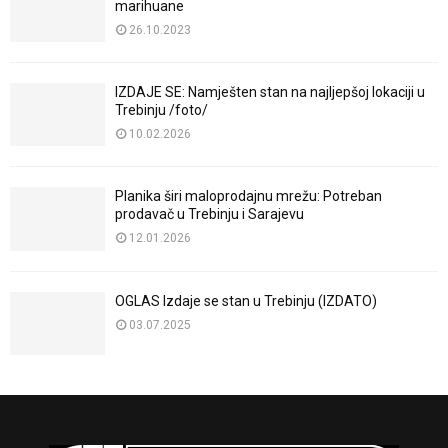
marihuane
26.10.2023
IZDAJE SE: Namješten stan na najljepšoj lokaciji u
Trebinju /foto/
10.02.2026
Planika širi maloprodajnu mrežu: Potreban
prodavač u Trebinju i Sarajevu
12.01.2026
OGLAS Izdaje se stan u Trebinju (IZDATO)
03.07.2025