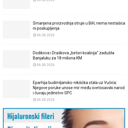
06.08.2026
Smanjena proizvodnja struje u BiH, nema nestašica
ni poskupljenja
06.08.2026
Dodikova i Draškova „beton koalicija“ zadužila
Banjaluku za 18 miliona KM
06.08.2026
Eparhija budimljansko-nikšićka stala uz Vučića:
Njegove poruke unose mir među svetosavski narod
i čuvaju jedinstvo SPC
06.08.2026