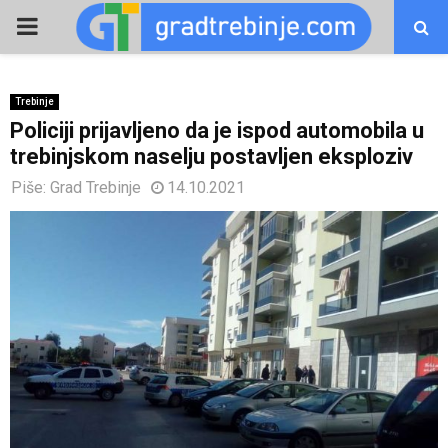
PRIMARY
MENU
Trebinje
Policiji prijavljeno da je ispod automobila u
trebinjskom naselju postavljen eksploziv
Piše:
Grad Trebinje
14.10.2021